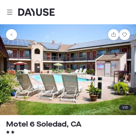
Dayuse
Comparti
Guar
1
/
13
Motel 6 Soledad, CA