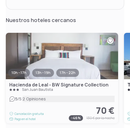
Nuestros hoteles cercanos
10h - 17h
13h - 19h
17h - 22h
Hacienda de Leal - BW Signature Collection
T
San Juan Bautista
|
5
/5
2 Opiniones
70 €
Cancelación gratuita
-
46
%
130 €
por la noche
Pago en el hotel