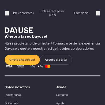
Hoteles para pasar
Habi
Hoteles por horas
Hotel de día
el día
hor
Précédent
Suiv
Dayuse
¡Únete a la red Dayuse!
¿Eres propietario de un hotel? Forma parte de la experiencia
Dayuse y únete a nuestra red de hoteles colaboradores
Únete a nosotros!
Acceso al portal
Sobre nosotros
Ayuda
La compañía
Contacto
Opiniones
Ayuda