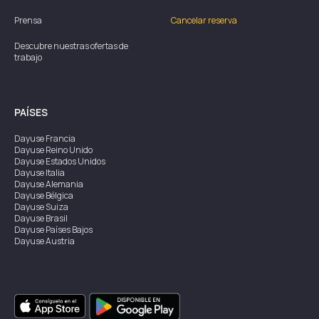
Prensa
Cancelar reserva
Descubre nuestras ofertas de
trabajo
PAÍSES
Dayuse
Francia
Dayuse
Reino Unido
Dayuse
Estados Unidos
Dayuse
Italia
Dayuse
Alemania
Dayuse
Bélgica
Dayuse
Suiza
Dayuse
Brasil
Dayuse
Países Bajos
Dayuse
Austria
Dayuse
Australia
Dayuse
Irlanda
Dayuse
Hong Kong
Dayuse
Canadá
Dayuse
Singapur
Dayuse
Suecia