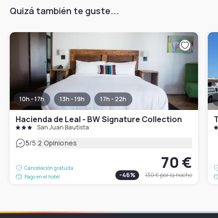
Quizá también te guste...
10h - 17h
13h - 19h
17h - 22h
Hacienda de Leal - BW Signature Collection
T
San Juan Bautista
|
5
/5
2 Opiniones
70 €
Cancelación gratuita
-
46
%
130 €
por la noche
Pago en el hotel