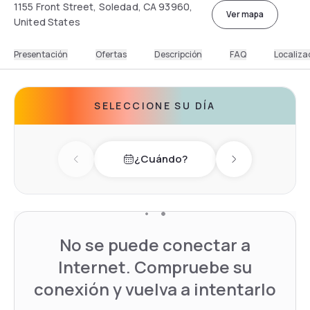
1155 Front Street, Soledad, CA 93960,
Ver mapa
United States
Presentación
Ofertas
Descripción
FAQ
Localiza
SELECCIONE SU DÍA
¿Cuándo?
Previous day
Next day
No se puede conectar a
Internet. Compruebe su
conexión y vuelva a intentarlo