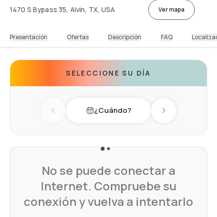
1470 S Bypass 35, Alvin, TX, USA
Ver mapa
Presentación
Ofertas
Descripción
FAQ
Localiza
SELECCIONE SU DÍA
¿Cuándo?
Previous day
Next day
No se puede conectar a
Internet. Compruebe su
conexión y vuelva a intentarlo