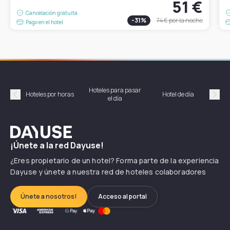
51 €
Cancelación gratuita
-
31
%
74 €
por la noche
Pago en el hotel
Hoteles para pasar
Habi
Hoteles por horas
Hotel de día
el día
hor
Précédent
Suiv
Dayuse
¡Únete a la red Dayuse!
¿Eres propietario de un hotel? Forma parte de la experiencia
Dayuse y únete a nuestra red de hoteles colaboradores
Únete a nosotros!
Acceso al portal