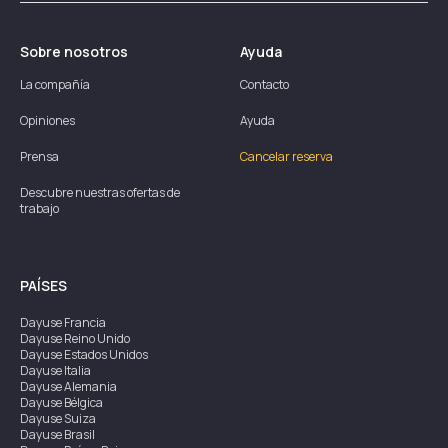
Sobre nosotros
Ayuda
La compañía
Contacto
Opiniones
Ayuda
Prensa
Cancelar reserva
Descubre nuestras ofertas de
trabajo
PAÍSES
Dayuse
Francia
Dayuse
Reino Unido
Dayuse
Estados Unidos
Dayuse
Italia
Dayuse
Alemania
Dayuse
Bélgica
Dayuse
Suiza
Dayuse
Brasil