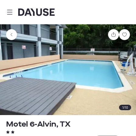
Dayuse
Comparti
Guar
1
/
10
Motel 6-Alvin, TX