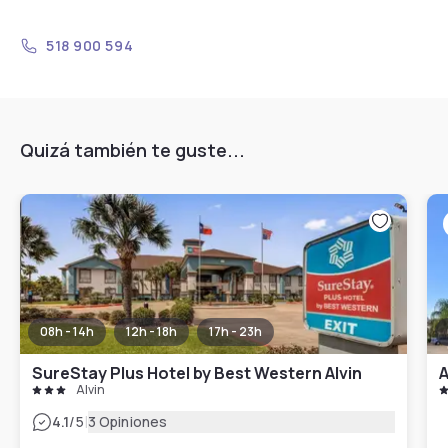
518 900 594
Quizá también te guste...
08h - 14h
12h - 18h
17h - 23h
SureStay Plus Hotel by Best Western Alvin
Alvin
|
4.1
/5
3 Opiniones