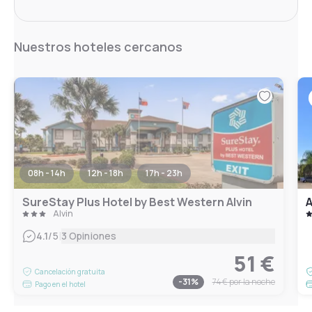
Nuestros hoteles cercanos
08h - 14h
12h - 18h
17h - 23h
SureStay Plus Hotel by Best Western Alvin
Alvin
|
4.1
/5
3 Opiniones
51 €
Cancelación gratuita
-
31
%
74 €
por la noche
Pago en el hotel