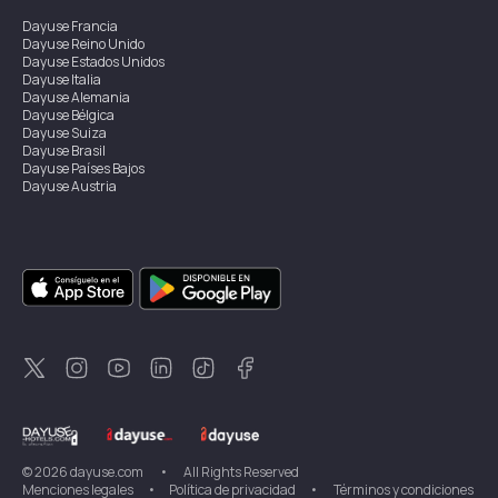
Dayuse
Francia
Dayuse
Reino Unido
Dayuse
Estados Unidos
Dayuse
Italia
Dayuse
Alemania
Dayuse
Bélgica
Dayuse
Suiza
Dayuse
Brasil
Dayuse
Países Bajos
Dayuse
Austria
Dayuse
Australia
Dayuse
Irlanda
Dayuse
Hong Kong
Dayuse
Canadá
Dayuse
Singapur
Dayuse
Suecia
Dayuse
Tailandia
Dayuse
Portugal
Dayuse
Corea
Dayuse
Nueva Zelanda
Dayuse
Turquía
©
2026
dayuse.com
•
All Rights Reserved
Menciones legales
•
Política de privacidad
•
Términos y condiciones