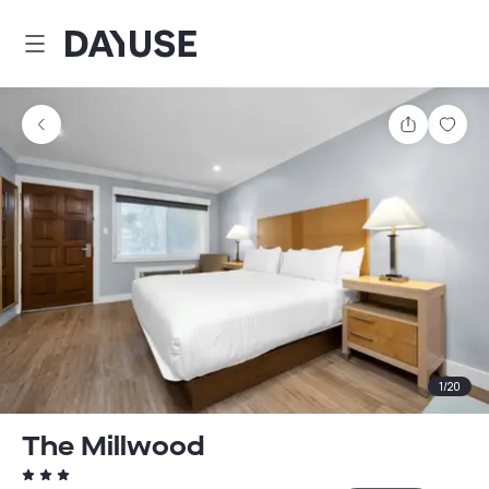
Dayuse
Comparti
Guar
1
/
20
The Millwood