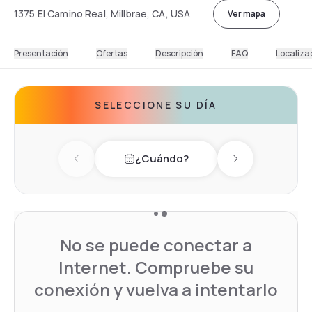
1375 El Camino Real, Millbrae, CA, USA
Ver mapa
Presentación
Ofertas
Descripción
FAQ
Localiza
SELECCIONE SU DÍA
¿Cuándo?
Previous day
Next day
No se puede conectar a
Internet. Compruebe su
conexión y vuelva a intentarlo