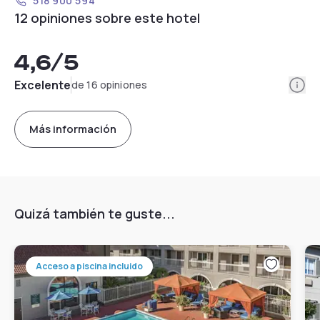
518 900 594
12 opiniones sobre este hotel
4,6
/5
Info
Excelente
de 16 opiniones
Más información
Quizá también te guste...
Acceso a piscina incluido