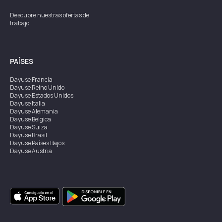
Descubre nuestras ofertas de
trabajo
PAÍSES
Dayuse
Francia
Dayuse
Reino Unido
Dayuse
Estados Unidos
Dayuse
Italia
Dayuse
Alemania
Dayuse
Bélgica
Dayuse
Suiza
Dayuse
Brasil
Dayuse
Países Bajos
Dayuse
Austria
Dayuse
Australia
Dayuse
Irlanda
Dayuse
Hong Kong
Dayuse
Canadá
Dayuse
Singapur
Dayuse
Suecia
Dayuse
Tailandia
Dayuse
Portugal