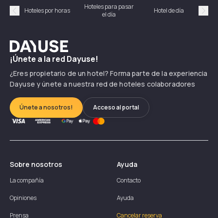
Hoteles para pasar
Habi
Hoteles por horas
Hotel de día
el día
hor
Précédent
Suiv
Dayuse
¡Únete a la red Dayuse!
¿Eres propietario de un hotel? Forma parte de la experiencia
Dayuse y únete a nuestra red de hoteles colaboradores
Únete a nosotros!
Acceso al portal
Sobre nosotros
Ayuda
La compañía
Contacto
Opiniones
Ayuda
Prensa
Cancelar reserva