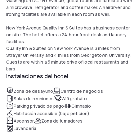
Washington DC - NY Avenue, guest rooms are furnished with
a microwave, refrigerator and coffee maker. A hairdryer and
ironing facilities are available in each room as well.
New York Avenue Quality Inn & Suites has a business center
on site. The hotel offers a 24-hour front desk and laundry
facilities.
Quality Inn & Suites on New York Avenue is 3 miles from
Strayer University and 4 miles from Georgetown University.
Guests are within a 5 minute drive of local restaurants and
bars.
Instalaciones del hotel
Zona de desayuno
Centro de negocios
Salas de reuniones
Wifi gratuito
Parking privado de pago
Gimnasio
Habitación accesible (bajo petición)
Ascensor
Zona de fumadores
Lavandería