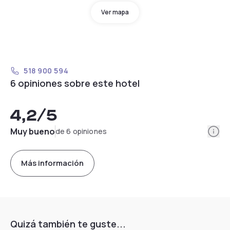
Ver mapa
518 900 594
6 opiniones sobre este hotel
4,2
/5
Info
Muy bueno
de 6 opiniones
Más información
Quizá también te guste...