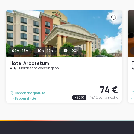
09h - 15h
10h - 17h
15h - 20h
Hotel Arboretum
Northeast Washington
74 €
Cancelación gratuita
-
50
%
147 €
por la noche
Pago en el hotel