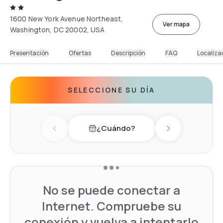
1600 New York Avenue Northeast,
Ver mapa
Washington, DC 20002, USA
Presentación
Ofertas
Descripción
FAQ
Localiza
SELECCIONE SU DÍA
¿Cuándo?
Previous day
Next day
No se puede conectar a
Internet. Compruebe su
conexión y vuelva a intentarlo