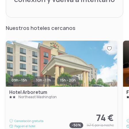
Nuestros hoteles cercanos
09h - 15h
10h - 17h
15h - 20h
Hotel Arboretum
Northeast Washington
74 €
Cancelación gratuita
-
50
%
147 €
por la noche
Pago en el hotel