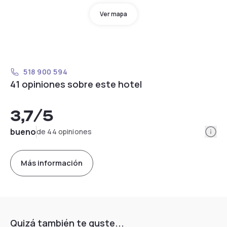
Ver mapa
518 900 594
41 opiniones sobre este hotel
3,7
/5
Info
bueno
de 44 opiniones
Más información
Quizá también te guste...