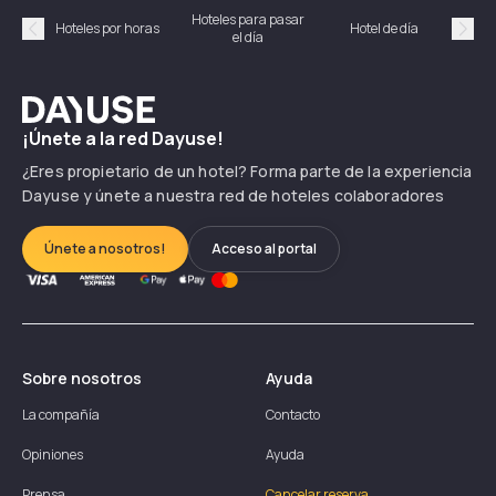
Hoteles para pasar
Habi
Hoteles por horas
Hotel de día
el día
hor
Précédent
Suiv
Dayuse
¡Únete a la red Dayuse!
¿Eres propietario de un hotel? Forma parte de la experiencia
Dayuse y únete a nuestra red de hoteles colaboradores
Únete a nosotros!
Acceso al portal
Sobre nosotros
Ayuda
La compañía
Contacto
Opiniones
Ayuda
Prensa
Cancelar reserva