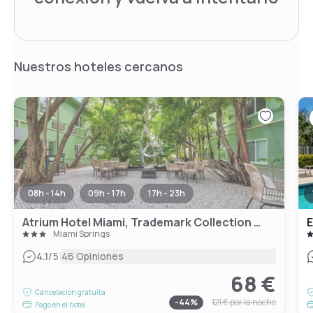
Nuestros hoteles cercanos
08h - 14h
09h - 17h
17h - 23h
Atrium Hotel Miami, Trademark Collection by Wyndham
Miami Springs
|
4.1
/5
46 Opiniones
68 €
Cancelación gratuita
-
44
%
121 €
por la noche
Pago en el hotel