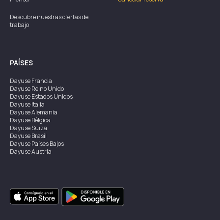
Descubre nuestras ofertas de
trabajo
PAÍSES
Dayuse
Francia
Dayuse
Reino Unido
Dayuse
Estados Unidos
Dayuse
Italia
Dayuse
Alemania
Dayuse
Bélgica
Dayuse
Suiza
Dayuse
Brasil
Dayuse
Países Bajos
Dayuse
Austria
Dayuse
Australia
Dayuse
Irlanda
Dayuse
Hong Kong
Dayuse
Canadá
Dayuse
Singapur
Dayuse
Suecia
Dayuse
Tailandia
Dayuse
Portugal