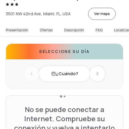
3501 NW 42nd Ave, Miami, FL, USA
Ver mapa
Presentación
Ofertas
Descripción
FAQ
Localiza
SELECCIONE SU DÍA
¿Cuándo?
Previous day
Next day
No se puede conectar a
Internet. Compruebe su
conexión y vuelva a intentarlo