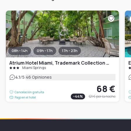
08h - 14h
09h - 17h
17h - 23h
Atrium Hotel Miami, Trademark Collection by Wyndham
Miami Springs
|
4.1
/5
46 Opiniones
68 €
Cancelación gratuita
-
44
%
121 €
por la noche
Pago en el hotel