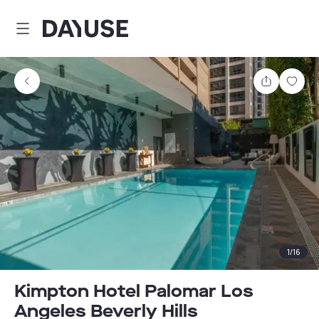
Dayuse
Comparti
Guar
1
/
16
Kimpton Hotel Palomar Los
Angeles Beverly Hills