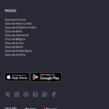
PAÍSES
Dayuse
Francia
Dayuse
Reino Unido
Dayuse
Estados Unidos
Dayuse
Italia
Dayuse
Alemania
Dayuse
Bélgica
Dayuse
Suiza
Dayuse
Brasil
Dayuse
Países Bajos
Dayuse
Austria
Dayuse
Australia
Dayuse
Irlanda
Dayuse
Hong Kong
Dayuse
Canadá
Dayuse
Singapur
Dayuse
Suecia
Dayuse
Tailandia
Dayuse
Portugal
Dayuse
Corea
Dayuse
Nueva Zelanda
Dayuse
Turquía