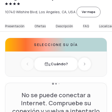
10740 Wilshire Blvd, Los Angeles, CA, USA
Ver mapa
Presentación
Ofertas
Descripción
FAQ
Localiza
SELECCIONE SU DÍA
¿Cuándo?
Previous day
Next day
No se puede conectar a
Internet. Compruebe su
conexión y vuelva a intentarlo