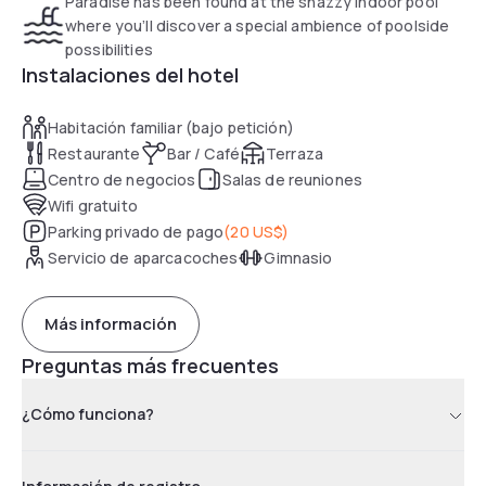
Paradise has been found at the snazzy indoor pool
where you’ll discover a special ambience of poolside
possibilities
Instalaciones del hotel
Habitación familiar (bajo petición)
Restaurante
Bar / Café
Terraza
Centro de negocios
Salas de reuniones
Wifi gratuito
Parking privado de pago
(
20 US$
)
Servicio de aparcacoches
Gimnasio
Más información
Preguntas más frecuentes
¿Cómo funciona?