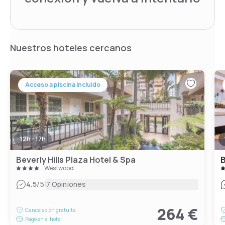
Nuestros hoteles cercanos
Acceso a piscina incluido
12h - 17h
Beverly Hills Plaza Hotel & Spa
Westwood
|
4.5
/5
7 Opiniones
264 €
Cancelación gratuita
Pago en el hotel