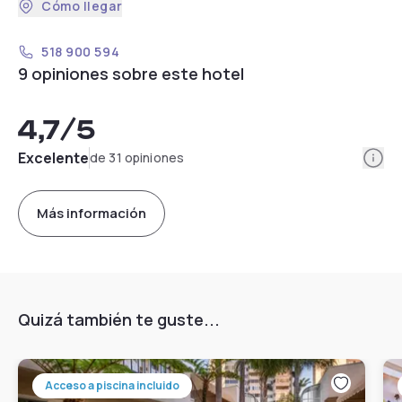
Cómo llegar
518 900 594
9 opiniones sobre este hotel
4,7
/5
Info
Excelente
de 31 opiniones
Más información
Quizá también te guste...
Acceso a piscina incluido