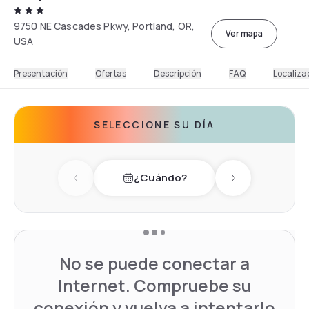
9750 NE Cascades Pkwy, Portland, OR,
Ver mapa
USA
Presentación
Ofertas
Descripción
FAQ
Localiza
SELECCIONE SU DÍA
¿Cuándo?
Previous day
Next day
No se puede conectar a
Internet. Compruebe su
conexión y vuelva a intentarlo