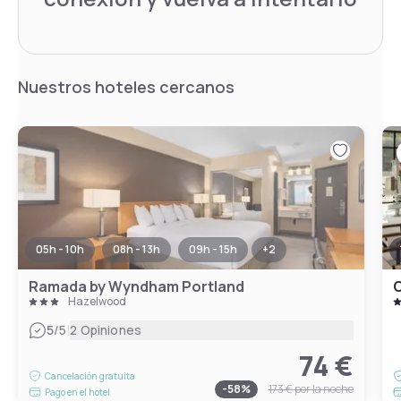
Nuestros hoteles cercanos
05h - 10h
08h - 13h
09h - 15h
+
2
Ramada by Wyndham Portland
C
Hazelwood
|
5
/5
2 Opiniones
74 €
Cancelación gratuita
-
58
%
173 €
por la noche
Pago en el hotel