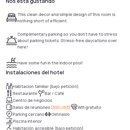
Nos está gustando
separate living areas.
Complimentary amenities include, parking, Wi-Fi, and an
airport shuttle. There's also an indoor pool and whirlpool tub,
This clean decor and simple design of this room is
plus a 24-hour fitness center.
nothing short of efficient.
Complimentary parking so you don't have to stress
about parking tickets. Stress-free daycations over
here!
Have some fun in the indoor pool!
Instalaciones del hotel
Habitación familiar (bajo petición)
Restaurante
Bar / Café
Centro de negocios
Salas de reuniones
(
300 US$
)
Wifi gratuito
Parking cercano
Gimnasio
Piscina interior
Habitación accesible (bajo petición)