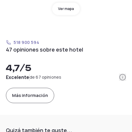
Ver mapa
518 900 594
47 opiniones sobre este hotel
4,7
/5
Info
Excelente
de 67 opiniones
Más información
Quizá también te guste...