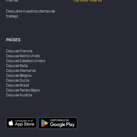
Prensa
Cancelar reserva
Descubre nuestras ofertas de
trabajo
PAÍSES
Dayuse
Francia
Dayuse
Reino Unido
Dayuse
Estados Unidos
Dayuse
Italia
Dayuse
Alemania
Dayuse
Bélgica
Dayuse
Suiza
Dayuse
Brasil
Dayuse
Países Bajos
Dayuse
Austria
Dayuse
Australia
Dayuse
Irlanda
Dayuse
Hong Kong
Dayuse
Canadá
Dayuse
Singapur
Dayuse
Suecia
Dayuse
Tailandia
Dayuse
Portugal