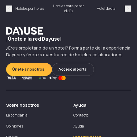
Hoteles para pasar
Habi
Hoteles por horas
Hotel de día
el día
hor
Précédent
Suiv
Dayuse
¡Únete a la red Dayuse!
¿Eres propietario de un hotel? Forma parte de la experiencia
Dayuse y únete a nuestra red de hoteles colaboradores
Únete a nosotros!
Acceso al portal
Sobre nosotros
Ayuda
La compañía
Contacto
Opiniones
Ayuda