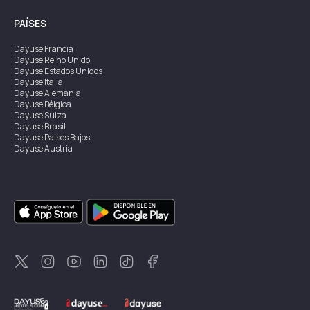
PAÍSES
Dayuse
Francia
Dayuse
Reino Unido
Dayuse
Estados Unidos
Dayuse
Italia
Dayuse
Alemania
Dayuse
Bélgica
Dayuse
Suiza
Dayuse
Brasil
Dayuse
Países Bajos
Dayuse
Austria
Dayuse
Australia
Dayuse
Irlanda
Dayuse
Hong Kong
Dayuse
Canadá
Dayuse
Singapur
Dayuse
Suecia
Dayuse
Tailandia
Dayuse
Portugal
Dayuse
Corea
Dayuse
Nueva Zelanda
Dayuse
Turquía