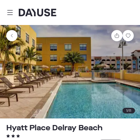
Dayuse
Comparti
Guar
1
/
11
Hyatt Place Delray Beach