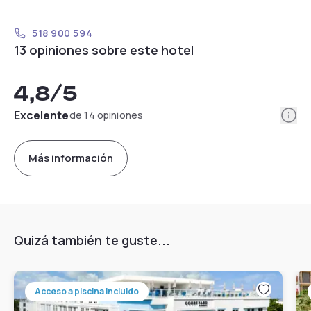
518 900 594
13 opiniones sobre este hotel
4,8
/5
Info
Excelente
de 14 opiniones
Más información
Quizá también te guste...
Acceso a piscina incluido