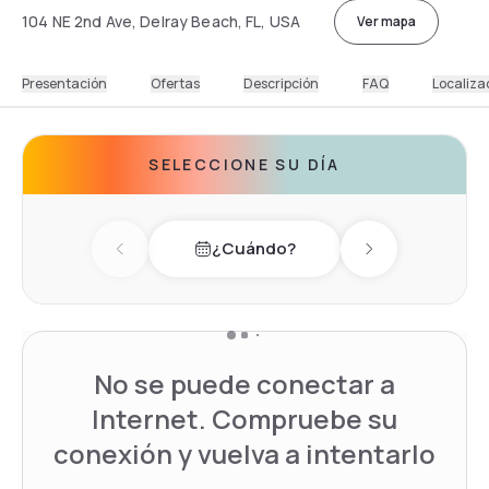
104 NE 2nd Ave, Delray Beach, FL, USA
Ver mapa
Presentación
Ofertas
Descripción
FAQ
Localiza
SELECCIONE SU DÍA
¿Cuándo?
Previous day
Next day
No se puede conectar a
Internet. Compruebe su
conexión y vuelva a intentarlo