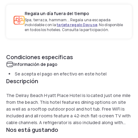
Regala un día fuera del tiempo
Spa, terraza, hammam... Regala una escapada
inolvidable con la
tarjeta regalo Dayuse
. No disponible
en todos los hoteles. Consulta la participación.
Condiciones específicas
Información de pago
Se acepta el pago en efectivo en este hotel
Descripción
The Delray Beach Hyatt Place Hotel is located just one mile
from the beach. This hotel features dining options on site
as well as a rooftop outdoor pool and hot tub. Free WiFi is
included and all rooms feature a 42-inch flat-screen TV with
cable channels. A refrigerator is also included along with
Nos está gustando
coffee-making facilities and a seating area with a sofa bed.
Guests will have access to a fitness center and a business