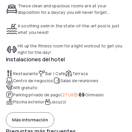
center at the Hyatt Place Delray Beach. Meeting facilities
These clean and spacious rooms are at your
are also available along with a convenient snack bar that
disposition for a daycay you will never forget...
serves Starbucks® coffee. Guests can enjoy cooked to
order items for lunch and the lobby bar serves appetizers as
A soothing swim in the state-of-the-art pool is just
well as beer, wine, and cocktails. This hotel is 0.8 km from
what you need!
the Atlantic Avenue Shopping District. The Pineapple Grove
shops are also adjacent to the property.
Hit up the fitness room for a light workout to get you
right for the day!
Instalaciones del hotel
Restaurante
Bar / Café
Terraza
Centro de negocios
Salas de reuniones
Wifi gratuito
Parking privado de pago
(
27 US$
)
Gimnasio
Piscina exterior
Jacuzzi
Más información
Preguntas más frecuentes