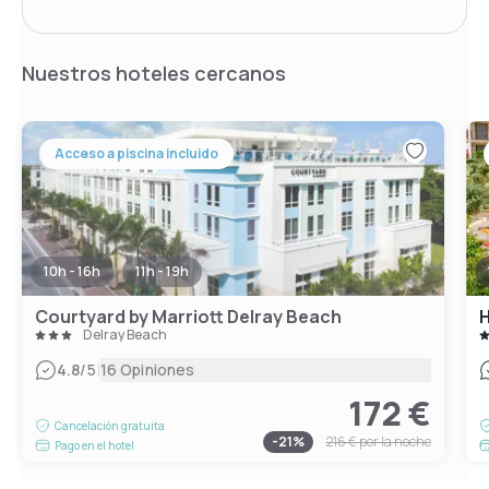
Nuestros hoteles cercanos
Acceso a piscina incluido
10h - 16h
11h - 19h
Courtyard by Marriott Delray Beach
H
Delray Beach
|
4.8
/5
16 Opiniones
172 €
Cancelación gratuita
-
21
%
216 €
por la noche
Pago en el hotel