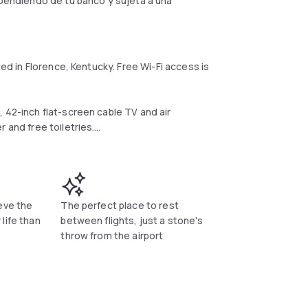
dependiendo de tu banco y sujeta a una
ted in Florence, Kentucky. Free Wi-Fi access is
 42-inch flat-screen cable TV and air
 and free toiletries.
the fitness center. Other facilities offered
el. Lunch, dinner and drink options are
eve the
The perfect place to rest
life than
between flights, just a stone's
throw from the airport
 hotel. The property offers complimentary