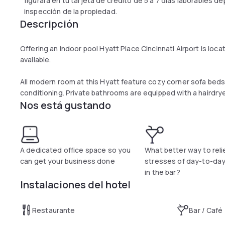
figurará en tu tarjeta de crédito de 5 a 7 días laborables 
inspección de la propiedad.
Descripción
Offering an indoor pool Hyatt Place Cincinnati Airport is loca
available.
All modern room at this Hyatt feature cozy corner sofa beds,
conditioning. Private bathrooms are equipped with a hairdryer
Nos está gustando
Guests at Hyatt Place Cincinnati Airport can enjoy access to 
include a shared lounge and 24-hour business center.
The complimentary a.m. breakfast buffet is served at the hot
A dedicated office space so you
What better way to reli
available at the Gallery.
can get your business done
stresses of day-to-day 
in the bar?
The Greater Cincinnati Airport is 11 minutes’ drive from the
Instalaciones del hotel
airport shuttle service.
Restaurante
Bar / Café