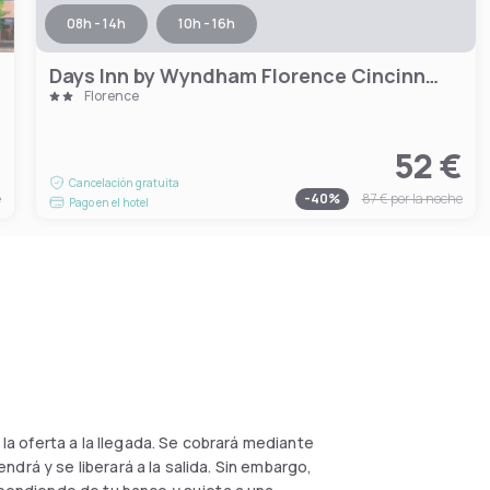
08h - 14h
10h - 16h
Days Inn by Wyndham Florence Cincinnati Area
Florence
€
52 €
Cancelación gratuita
e
-
40
%
87 €
por la noche
Pago en el hotel
 la oferta a la llegada. Se cobrará mediante
drá y se liberará a la salida. Sin embargo,