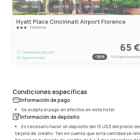
08h - 14h
10h - 17h
10h - 18h
+
1
Hyatt Place Cincinnati Airport Florence
Florence
65 
Cancelación gratuita
-
36
%
101 €
por la noch
Pago en el hotel
Condiciones específicas
Información de pago
Se acepta el pago en efectivo en este hotel
Información de depósito
Es necesario hacer un depósito del
15 US$
del precio de
tarjeta de crédito. Ten en cuenta que esta cantidad se reten