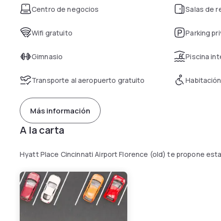
Centro de negocios
Salas de 
Wifi gratuito
Parking pr
Gimnasio
Piscina int
Transporte al aeropuerto gratuito
Habitación
Más información
A la carta
Hyatt Place Cincinnati Airport Florence (old) te propone est