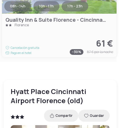
08h - 14h
10h - 17h
17h - 23h
Quality Inn & Suite Florence - Cincinnati South
Florence
61 €
Cancelación gratuita
-
30
%
87 €
por la noche
Pago en el hotel
Hyatt Place Cincinnati
Airport Florence (old)
Compartir
Guardar