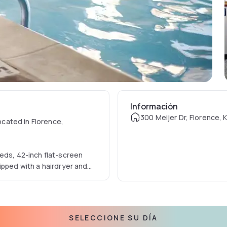
Información
300 Meijer Dr, Florence, 
located in Florence,
eds, 42-inch flat-screen
ipped with a hairdryer and
s to the fitness center.
hour business center.
SELECCIONE SU DÍA