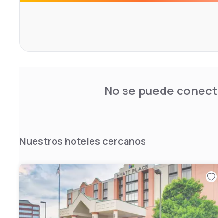
The complimentary a.m. breakfast buffet is served at the
drink options are available at the Gallery.
The Greater Cincinnati Airport is 11 minutes’ drive from t
complimentary airport shuttle service.
No se puede conecta
Nuestros hoteles cercanos