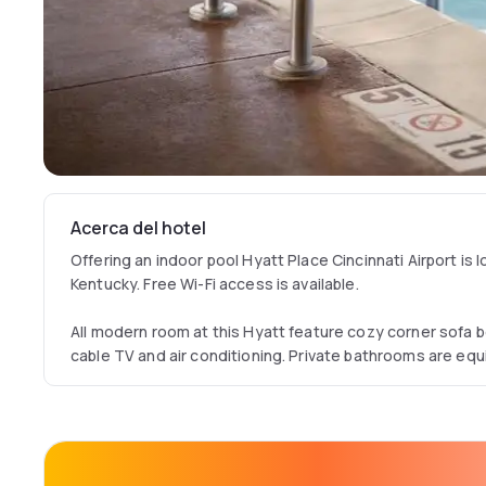
Acerca del hotel
Offering an indoor pool Hyatt Place Cincinnati Airport is 
Kentucky. Free Wi-Fi access is available.
All modern room at this Hyatt feature cozy corner sofa b
cable TV and air conditioning. Private bathrooms are equ
free toiletries.
Guests at Hyatt Place Cincinnati Airport can enjoy acces
Other facilities offered include a shared lounge and 24-