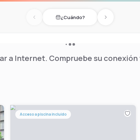
 hotel. Lunch, dinner and
¿Cuándo?
Previous day
Next day
he hotel. The property offers
r a Internet. Compruebe su conexión y
Acceso a piscina incluido