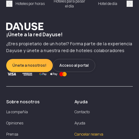
Hoteles para pasar
Habi
Hoteles por horas
Hotel de día
el día
hor
Précédent
Suiv
Dayuse
¡Únete a la red Dayuse!
¿Eres propietario de un hotel? Forma parte de la experiencia
Dayuse y únete a nuestra red de hoteles colaboradores
Únete a nosotros!
Acceso al portal
Sobre nosotros
Ayuda
La compañía
Contacto
Opiniones
Ayuda
Prensa
Cancelar reserva