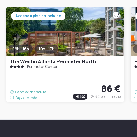
Acceso a piscina incluido
09h - 16h
10h - 17h
The Westin Atlanta Perimeter North
Perimeter Center
86 €
Cancelación gratuita
-
65
%
243 €
por la noche
Pago en el hotel