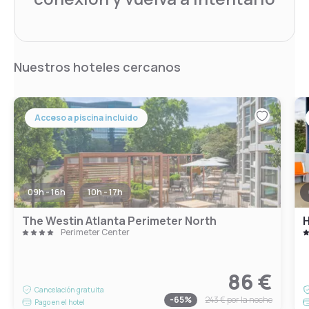
Nuestros hoteles cercanos
Acceso a piscina incluido
09h - 16h
10h - 17h
The Westin Atlanta Perimeter North
Perimeter Center
86 €
Cancelación gratuita
-
65
%
243 €
por la noche
Pago en el hotel