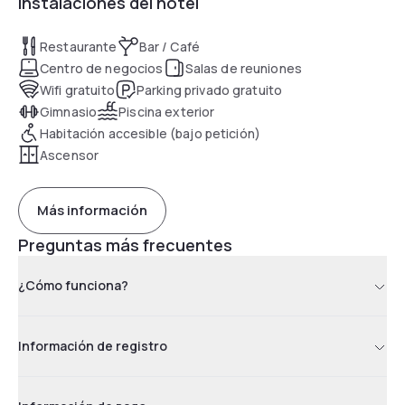
Instalaciones del hotel
Traveling to the airport is easy with the skywalk from the
hotel right to the MARTA station. Enjoy all nearby Atlanta
has to offer.
Restaurante
Bar / Café
Centro de negocios
Salas de reuniones
Wifi gratuito
Parking privado gratuito
Gimnasio
Piscina exterior
Habitación accesible (bajo petición)
Ascensor
Más información
Preguntas más frecuentes
¿Cómo funciona?
Información de registro