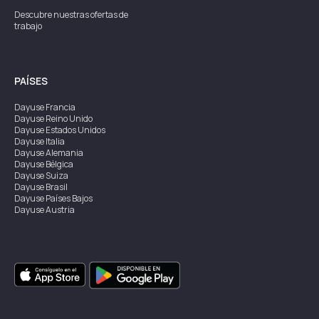
Descubre nuestras ofertas de
trabajo
PAÍSES
Dayuse
Francia
Dayuse
Reino Unido
Dayuse
Estados Unidos
Dayuse
Italia
Dayuse
Alemania
Dayuse
Bélgica
Dayuse
Suiza
Dayuse
Brasil
Dayuse
Países Bajos
Dayuse
Austria
Dayuse
Australia
Dayuse
Irlanda
Dayuse
Hong Kong
Dayuse
Canadá
Dayuse
Singapur
Dayuse
Suecia
Dayuse
Tailandia
Dayuse
Portugal
Dayuse
Corea