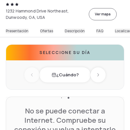
1232 Hammond Drive Northeast,
Ver mapa
Dunwoody, GA, USA
Presentación
Ofertas
Descripción
FAQ
Localiza
SELECCIONE SU DÍA
¿Cuándo?
Previous day
Next day
No se puede conectar a
Internet. Compruebe su
conexión y vuelva a intentarlo