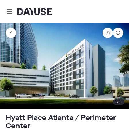
Dayuse
Comparti
Guar
1
/
10
Hyatt Place Atlanta / Perimeter
Center