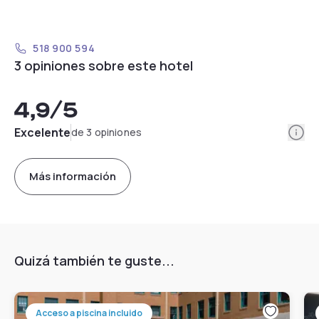
518 900 594
3 opiniones sobre este hotel
4,9
/5
Info
Excelente
de 3 opiniones
Más información
Quizá también te guste...
Acceso a piscina incluido