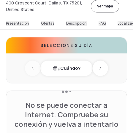
400 Crescent Court, Dallas, TX 75201,
Ver mapa
United States
Presentación
Ofertas
Descripción
FAQ
Localiza
SELECCIONE SU DÍA
¿Cuándo?
Previous day
Next day
No se puede conectar a
Internet. Compruebe su
conexión y vuelva a intentarlo