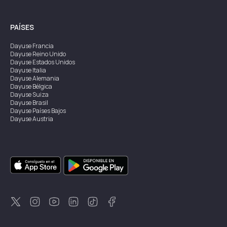
PAÍSES
Dayuse
Francia
Dayuse
Reino Unido
Dayuse
Estados Unidos
Dayuse
Italia
Dayuse
Alemania
Dayuse
Bélgica
Dayuse
Suiza
Dayuse
Brasil
Dayuse
Países Bajos
Dayuse
Austria
Dayuse
Australia
Dayuse
Irlanda
Dayuse
Hong Kong
Dayuse
Canadá
Dayuse
Singapur
Dayuse
Suecia
Dayuse
Tailandia
Dayuse
Portugal
Dayuse
Corea
Dayuse
Nueva Zelanda
Dayuse
Turquía