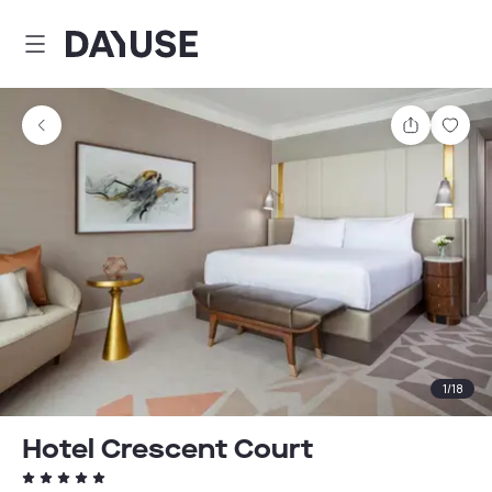
Dayuse
Comparti
Guar
1
/
18
Hotel Crescent Court