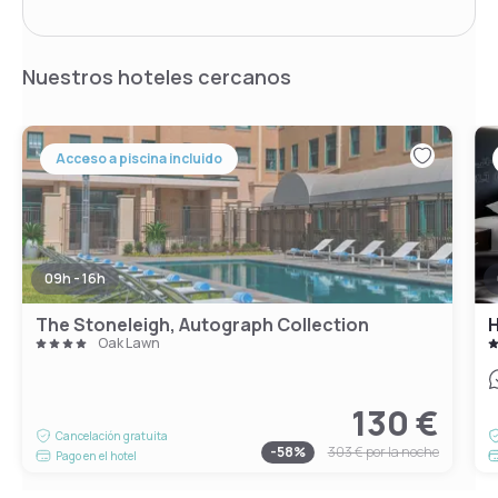
Nuestros hoteles cercanos
Acceso a piscina incluido
09h - 16h
The Stoneleigh, Autograph Collection
H
Oak Lawn
130 €
Cancelación gratuita
-
58
%
303 €
por la noche
Pago en el hotel