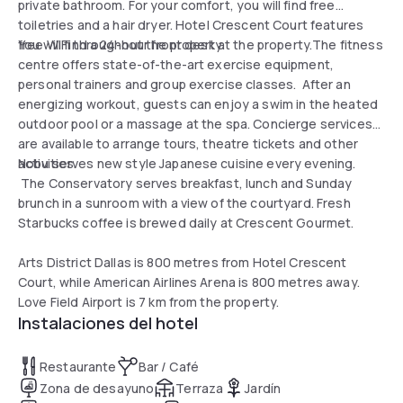
private bathroom. For your comfort, you will find free
toiletries and a hair dryer. Hotel Crescent Court features
free WiFi throughout the property.
You will find a 24-hour front desk at the property.The fitness
centre offers state-of-the-art exercise equipment,
personal trainers and group exercise classes. After an
energizing workout, guests can enjoy a swim in the heated
outdoor pool or a massage at the spa. Concierge services
are available to arrange tours, theatre tickets and other
activities.
Nobu serves new style Japanese cuisine every evening.
The Conservatory serves breakfast, lunch and Sunday
brunch in a sunroom with a view of the courtyard. Fresh
Starbucks coffee is brewed daily at Crescent Gourmet.
Arts District Dallas is 800 metres from Hotel Crescent
Court, while American Airlines Arena is 800 metres away.
Love Field Airport is 7 km from the property.
Instalaciones del hotel
Restaurante
Bar / Café
Zona de desayuno
Terraza
Jardín