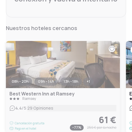
Nuestros hoteles cercanos
08h - 20h
09h - 14h
13h - 18h
+
1
Best Western Inn at Ramsey
E
Ramsey
|
4.4
/5
29 Opiniones
61 €
Cancelación gratuita
-
77
%
259 €
por la noche
Pago en el hotel