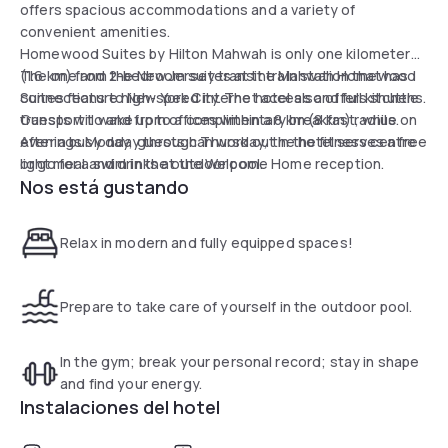
offers spacious accommodations and a variety of
convenient amenities.
Homewood Suites by Hilton Mahwah is only one kilometer
(1.6 km) from the New Jersey transit train station that has
The one and 2-bedroom suites at the Mahwah Homewood
connections to New York City. The hotel also offers shuttle
Suites feature high-speed internet access and full kitchens.
transport to and from offices within a 8 km (8 km) radius.
Guests will wake up to a complimentary breakfast, while on
After a busy day, guests can work out in the fitness centre
evenings Monday through Thursday, the hotel serves a free
or go for a swim in the outdoor pool.
light meal and drinks at the Welcome Home reception.
Nos está gustando
Relax in modern and fully equipped spaces!
Prepare to take care of yourself in the outdoor pool.
In the gym; break your personal record; stay in shape
and find your energy.
Instalaciones del hotel