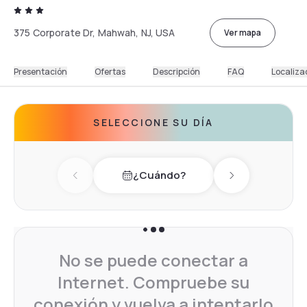
375 Corporate Dr, Mahwah, NJ, USA
Ver mapa
Presentación
Ofertas
Descripción
FAQ
Localiza
SELECCIONE SU DÍA
¿Cuándo?
Previous day
Next day
No se puede conectar a
Internet. Compruebe su
conexión y vuelva a intentarlo