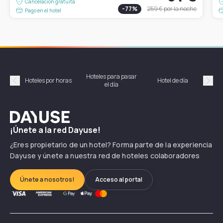
Cancelación gratuita
-
77
%
259 €
por la noche
Pago en el hotel
Hoteles para pasar
Habi
Hoteles por horas
Hotel de día
el día
hor
Précédent
Suiv
Dayuse
¡Únete a la red Dayuse!
¿Eres propietario de un hotel? Forma parte de la experiencia
Dayuse y únete a nuestra red de hoteles colaboradores
Únete a nosotros!
Acceso al portal