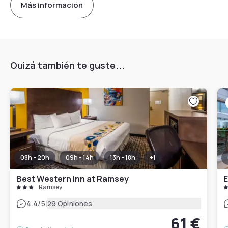
Más información
Quizá también te guste...
08h - 20h
09h - 14h
13h - 18h
+
1
Best Western Inn at Ramsey
E
Ramsey
|
4.4
/5
29 Opiniones
61 €