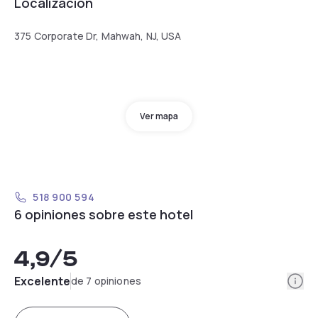
Localización
375 Corporate Dr, Mahwah, NJ, USA
Ver mapa
518 900 594
6 opiniones sobre este hotel
4,9
/5
Info
Excelente
de 7 opiniones