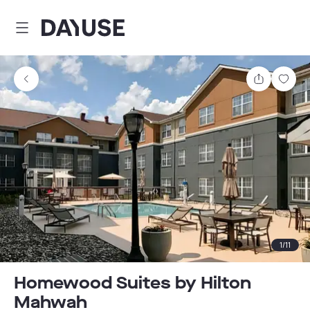
Dayuse
Comparti
Guar
1
/
11
Homewood Suites by Hilton
Mahwah