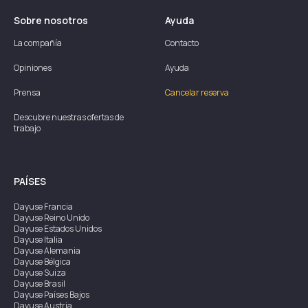
Sobre nosotros
Ayuda
La compañía
Contacto
Opiniones
Ayuda
Prensa
Cancelar reserva
Descubre nuestras ofertas de
trabajo
PAÍSES
Dayuse
Francia
Dayuse
Reino Unido
Dayuse
Estados Unidos
Dayuse
Italia
Dayuse
Alemania
Dayuse
Bélgica
Dayuse
Suiza
Dayuse
Brasil
Dayuse
Países Bajos
Dayuse
Austria