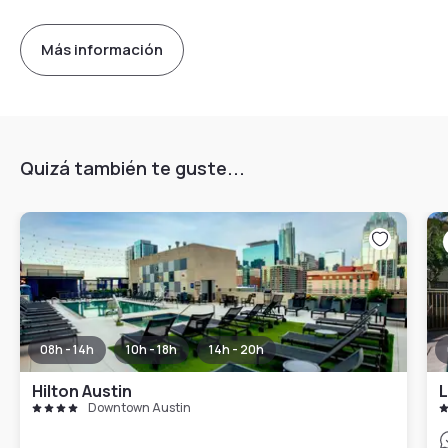
Más información
Quizá también te guste...
08h - 14h
10h - 18h
14h - 20h
Hilton Austin
L
Downtown Austin