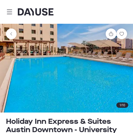
Dayuse
Comparti
Guar
1
/
10
Holiday Inn Express & Suites
Austin Downtown - University