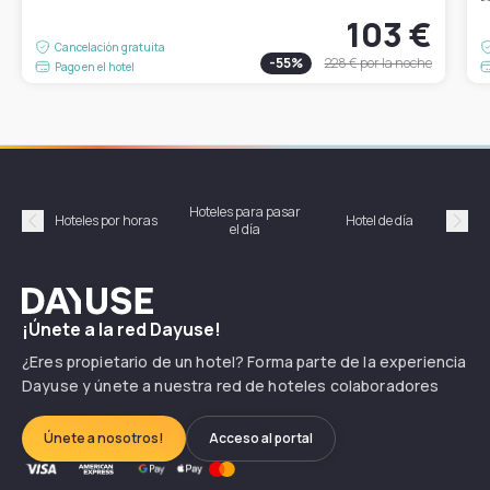
103 €
Cancelación gratuita
-
55
%
228 €
por la noche
Pago en el hotel
Hoteles para pasar
Habi
Hoteles por horas
Hotel de día
el día
hor
Précédent
Suiv
Dayuse
¡Únete a la red Dayuse!
¿Eres propietario de un hotel? Forma parte de la experiencia
Dayuse y únete a nuestra red de hoteles colaboradores
Únete a nosotros!
Acceso al portal