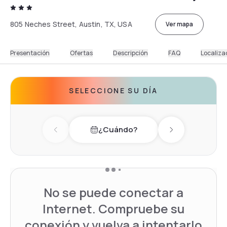
805 Neches Street, Austin, TX, USA
Ver mapa
Presentación
Ofertas
Descripción
FAQ
Localiza
SELECCIONE SU DÍA
¿Cuándo?
Previous day
Next day
No se puede conectar a
Internet. Compruebe su
conexión y vuelva a intentarlo