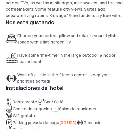
screen TVs, as well as minifridges, microwaves, and tea and
coffeemakers. Some feature city views. Suites add
separate living rooms. Kids age 19 and under stay free with
Nos está gustando
an adult.
A hot breakfast buffet is included. There's also a fitness
room, a coin-operated laundry, and a heated outdoor pool
Choose your perfect pillow and relax in your stylish
with a bar. Parking is extra.
space with a flat-screen TV
Have some ‘me-time’ in the large outdoor & indoor
heated pool
Work off a little in the fitness center - keep your
priorities sorted!
Instalaciones del hotel
Restaurante
Bar / Café
Centro de negocios
Salas de reuniones
Wifi gratuito
Parking privado de pago
(
30 US$
)
Gimnasio