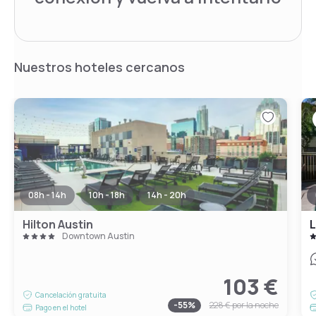
Nuestros hoteles cercanos
08h - 14h
10h - 18h
14h - 20h
Hilton Austin
L
Downtown Austin
103 €
Cancelación gratuita
-
55
%
228 €
por la noche
Pago en el hotel