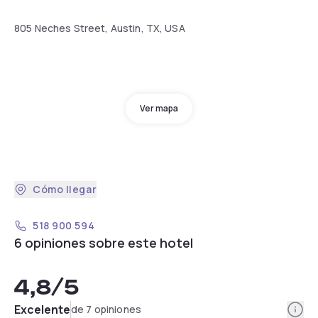
805 Neches Street, Austin, TX, USA
Ver mapa
Cómo llegar
518 900 594
6 opiniones sobre este hotel
4,8
/5
Info
Excelente
de 7 opiniones