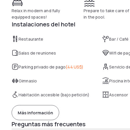
Relax in modern and fully
Prepare to take care of
equipped spaces!
in the pool.
Instalaciones del hotel
Restaurante
Bar / Café
Salas de reuniones
Wifi de pa
Parking privado de pago
(
44 US$
)
Servicio 
Gimnasio
Piscina int
Habitación accesible (bajo petición)
Ascensor
Más información
Preguntas más frecuentes