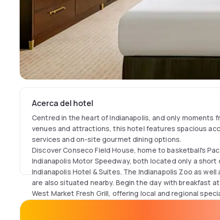
Acerca del hotel
Centred in the heart of Indianapolis, and only moments f
venues and attractions, this hotel features spacious a
services and on-site gourmet dining options.
Discover Conseco Field House, home to basketball's Pace
Indianapolis Motor Speedway, both located only a short 
Indianapolis Hotel & Suites. The Indianapolis Zoo as well
are also situated nearby. Begin the day with breakfast at 
West Market Fresh Grill, offering local and regional specia
Relax with a massage from the on-site spa, or enjoy a wo
art fitness centre. Take a swim in the indoor pool, or fin