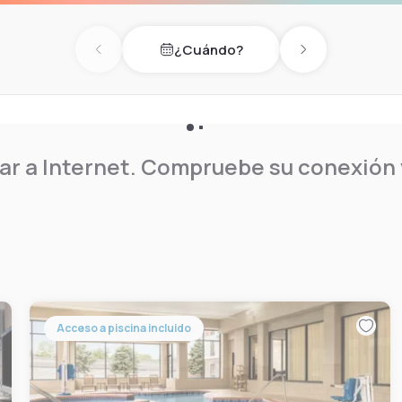
¿Cuándo?
Previous day
Next day
r a Internet. Compruebe su conexión y
Acceso a piscina incluido