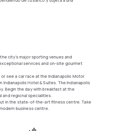
dependiendo de tu banco y sujeta a una
 the city's major sporting venues and
 exceptional services and on-site gourmet
or see a car race at the Indianapolis Motor
 Indianapolis Hotel & Suites. The Indianapolis
y. Begin the day with breakfast at the
al and regional specialities.
t in the state-of-the-art fitness centre. Take
r modern business centre.