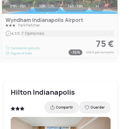
09h - 15h
10h - 17h
14h - 19h
+
1
Wyndham Indianapolis Airport
Park Fletcher
|
4.1
/5
7 Opiniones
75 €
Cancelación gratuita
-
32
%
108 €
por la noche
Pago en el hotel
Hilton Indianapolis
Compartir
Guardar