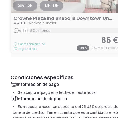
08h - 12h
12h - 18h
Crowne Plaza Indianapolis Downtown Union Station
Wholesale District
|
4.6
/5
3 Opiniones
86 
Cancelación gratuita
-
59
%
207 €
por la noch
Pago en el hotel
Condiciones específicas
Información de pago
Se acepta el pago en efectivo en este hotel
Información de depósito
Es necesario hacer un depósito del
75 US$
del precio de
tarjeta de crédito. Ten en cuenta que esta cantidad se reten