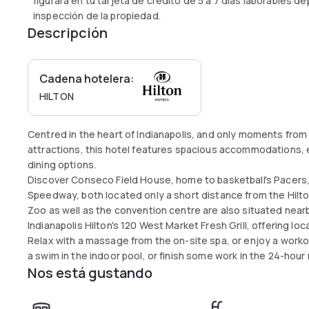
figurará en tu tarjeta de crédito de 5 a 7 días laborables 
inspección de la propiedad.
Descripción
Cadena hotelera:
HILTON
Centred in the heart of Indianapolis, and only moments from
attractions, this hotel features spacious accommodations,
dining options.
Discover Conseco Field House, home to basketball's Pacers, 
Speedway, both located only a short distance from the Hilton
Zoo as well as the convention centre are also situated nearb
Indianapolis Hilton's 120 West Market Fresh Grill, offering loc
Relax with a massage from the on-site spa, or enjoy a workou
a swim in the indoor pool, or finish some work in the 24-hou
Nos está gustando