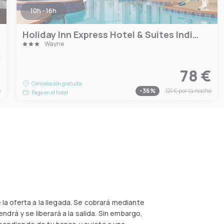
10h - 16h
Holiday Inn Express Hotel & Suites Indianapolis W - Airport Area by IHG
Wayne
€
78 €
Cancelación gratuita
e
-
36
%
121 €
por la noche
Pago en el hotel
 la oferta a la llegada. Se cobrará mediante
drá y se liberará a la salida. Sin embargo,