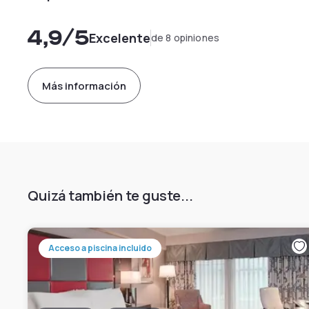
4,9
/5
Excelente
de 8 opiniones
Más información
Quizá también te guste...
Acceso a piscina incluido