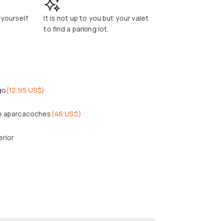
 yourself
It is not up to you but your valet
to find a parking lot.
go
(
12,95 US$
)
de aparcacoches
(
46 US$
)
erior