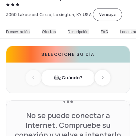
3060 Lakecrest Circle, Lexington, KY, USA
Ver mapa
Presentación
Ofertas
Descripción
FAQ
Localiza
SELECCIONE SU DÍA
¿Cuándo?
Previous day
Next day
No se puede conectar a
Internet. Compruebe su
conexión y vuelva a intentarlo