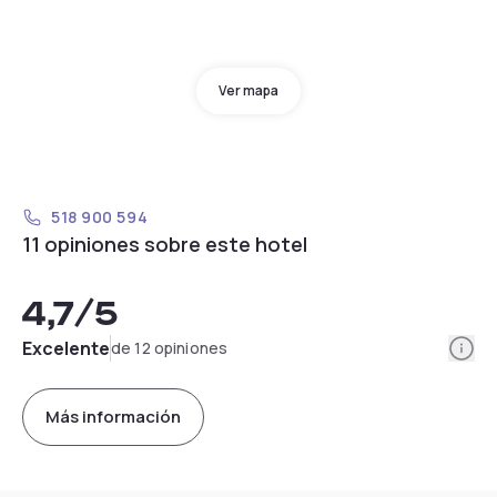
Ver mapa
518 900 594
11 opiniones sobre este hotel
4,7
/5
Info
Excelente
de 12 opiniones
Más información