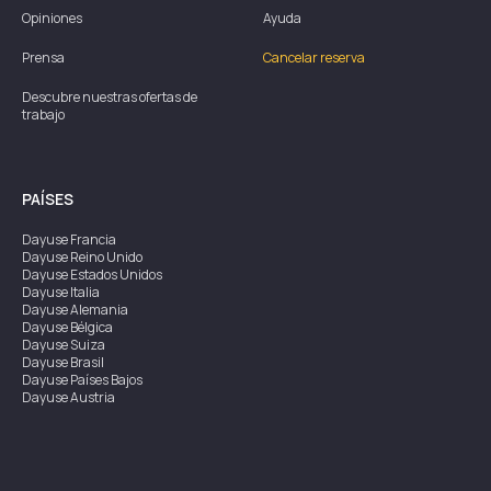
Opiniones
Ayuda
Prensa
Cancelar reserva
Descubre nuestras ofertas de
trabajo
PAÍSES
Dayuse
Francia
Dayuse
Reino Unido
Dayuse
Estados Unidos
Dayuse
Italia
Dayuse
Alemania
Dayuse
Bélgica
Dayuse
Suiza
Dayuse
Brasil
Dayuse
Países Bajos
Dayuse
Austria
Dayuse
Australia
Dayuse
Irlanda
Dayuse
Hong Kong
Dayuse
Canadá
Dayuse
Singapur