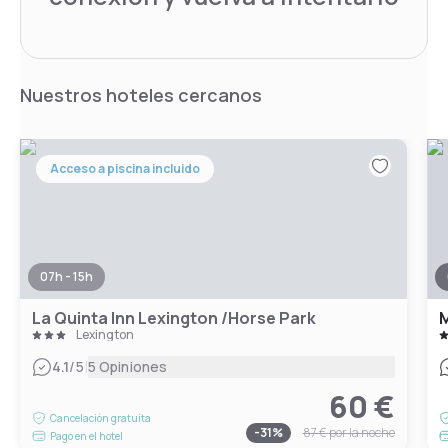
Nuestros hoteles cercanos
Acceso a piscina incluido
07h - 15h
La Quinta Inn Lexington /Horse Park
M
Lexington
|
4.1
/5
5 Opiniones
60 €
Cancelación gratuita
-
31
%
87 €
por la noche
Pago en el hotel