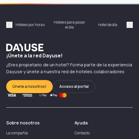
Hoteles para pasar
Habi
Hoteles por horas
Hotel de día
el día
hor
Précédent
Suiv
Dayuse
¡Únete a la red Dayuse!
¿Eres propietario de un hotel? Forma parte de la experiencia
Dayuse y únete a nuestra red de hoteles colaboradores
Únete a nosotros!
Acceso al portal
Sobre nosotros
Ayuda
La compañía
Contacto