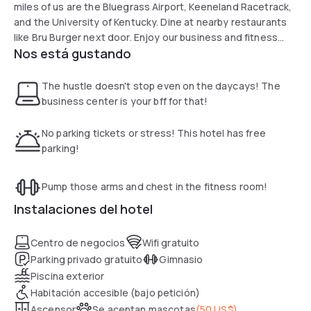
miles of us are the Bluegrass Airport, Keeneland Racetrack,
and the University of Kentucky. Dine at nearby restaurants
like Bru Burger next door. Enjoy our business and fitness
Nos está gustando
centers. Free WiFi and hot breakfast are yours.
The hustle doesn't stop even on the daycays! The
business center is your bff for that!
No parking tickets or stress! This hotel has free
parking!
Pump those arms and chest in the fitness room!
Instalaciones del hotel
Centro de negocios
Wifi gratuito
Parking privado gratuito
Gimnasio
Piscina exterior
Habitación accesible (bajo petición)
Ascensor
Se aceptan mascotas
(
50 US$
)