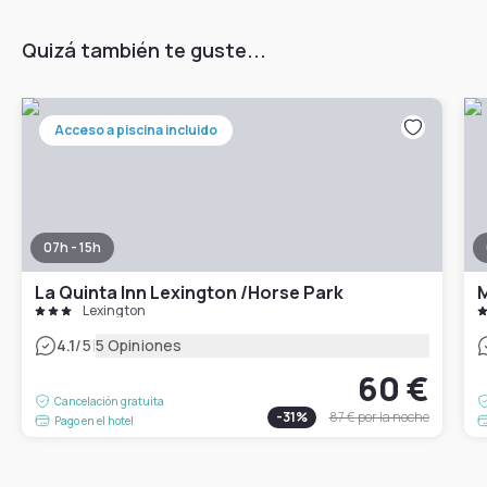
Quizá también te guste...
Acceso a piscina incluido
07h - 15h
La Quinta Inn Lexington /Horse Park
M
Lexington
|
4.1
/5
5 Opiniones
60 €
Cancelación gratuita
-
31
%
87 €
por la noche
Pago en el hotel