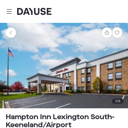
Dayuse
Comparti
Guar
1
/
15
Hampton Inn Lexington South-
Keeneland/Airport