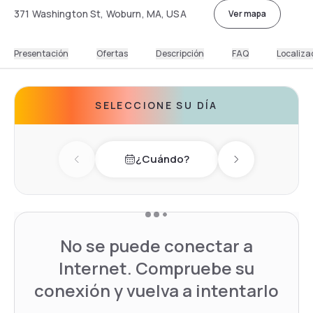
371 Washington St, Woburn, MA, USA
Ver mapa
Presentación
Ofertas
Descripción
FAQ
Localiza
SELECCIONE SU DÍA
¿Cuándo?
Previous day
Next day
No se puede conectar a
Internet. Compruebe su
conexión y vuelva a intentarlo