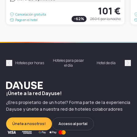
101 €
Cancelación gratuita
-
62
%
260 €
por la noche
Pago en el hotel
Hoteles para pasar
Habi
Hoteles por horas
Hotel de día
el día
hor
Précédent
Suiv
Dayuse
¡Únete a la red Dayuse!
¿Eres propietario de un hotel? Forma parte de la experiencia
Dayuse y únete a nuestra red de hoteles colaboradores
Únete a nosotros!
Acceso al portal