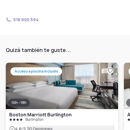
518 900 594
Quizá también te guste...
Acceso a piscina incluido
10h - 18h
Boston Marriott Burlington
A
Burlington
|
4.6
/5
20 Opiniones