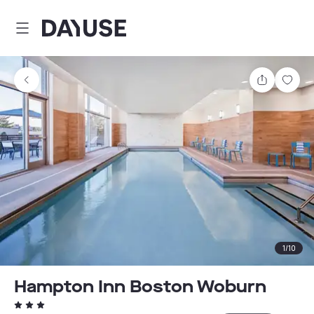
Dayuse
Comparti
Guar
1
/
10
Hampton Inn Boston Woburn