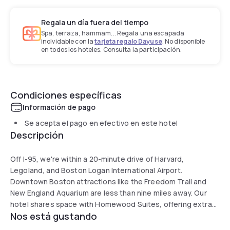
Regala un día fuera del tiempo
Spa, terraza, hammam... Regala una escapada
inolvidable con la
tarjeta regalo Dayuse
. No disponible
en todos los hoteles. Consulta la participación.
Condiciones específicas
Información de pago
Se acepta el pago en efectivo en este hotel
Descripción
Off I-95, we're within a 20-minute drive of Harvard,
Legoland, and Boston Logan International Airport.
Downtown Boston attractions like the Freedom Trail and
New England Aquarium are less than nine miles away. Our
hotel shares space with Homewood Suites, offering extra
Nos está gustando
perks for our guests.