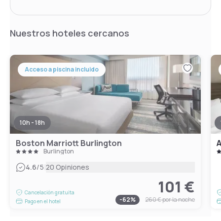
Nuestros hoteles cercanos
Acceso a piscina incluido
10h - 18h
Boston Marriott Burlington
A
Burlington
|
4.6
/5
20 Opiniones
101 €
Cancelación gratuita
-
62
%
260 €
por la noche
Pago en el hotel