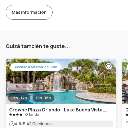
Más información
Quizá también te guste...
Acceso a piscina incluido
08h - 14h
10h - 16h
Crowne Plaza Orlando - Lake Buena Vista, an IHG Hotel
Orlando
|
4.6
/5
42 Opiniones