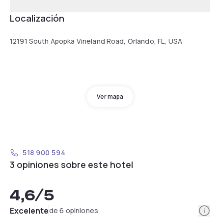
Localización
12191 South Apopka Vineland Road, Orlando, FL, USA
Ver mapa
518 900 594
3 opiniones sobre este hotel
4,6
/5
Info
Excelente
de 6 opiniones