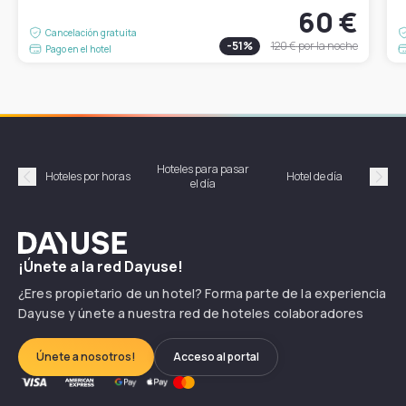
60 €
Cancelación gratuita
-
51
%
120 €
por la noche
Pago en el hotel
Hoteles para pasar
Habi
Hoteles por horas
Hotel de día
el día
hor
Précédent
Suiv
Dayuse
¡Únete a la red Dayuse!
¿Eres propietario de un hotel? Forma parte de la experiencia
Dayuse y únete a nuestra red de hoteles colaboradores
Únete a nosotros!
Acceso al portal