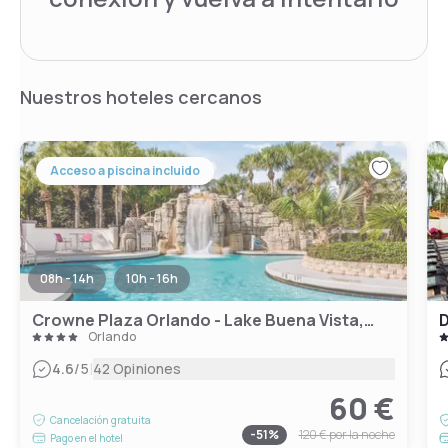
Nuestros hoteles cercanos
Acceso a piscina incluido
08h - 14h
10h - 16h
Crowne Plaza Orlando - Lake Buena Vista, an IHG Hotel
Orlando
|
4.6
/5
42 Opiniones
60 €
Cancelación gratuita
-
51
%
120 €
por la noche
Pago en el hotel