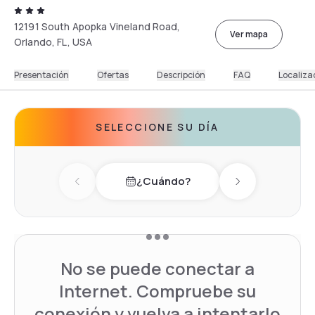
12191 South Apopka Vineland Road,
Ver mapa
Orlando, FL, USA
Presentación
Ofertas
Descripción
FAQ
Localiza
SELECCIONE SU DÍA
¿Cuándo?
Previous day
Next day
No se puede conectar a
Internet. Compruebe su
conexión y vuelva a intentarlo