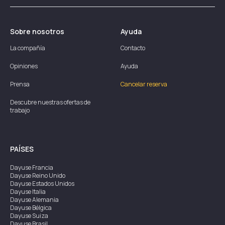
Sobre nosotros
Ayuda
La compañía
Contacto
Opiniones
Ayuda
Prensa
Cancelar reserva
Descubre nuestras ofertas de
trabajo
PAÍSES
Dayuse
Francia
Dayuse
Reino Unido
Dayuse
Estados Unidos
Dayuse
Italia
Dayuse
Alemania
Dayuse
Bélgica
Dayuse
Suiza
Dayuse
Brasil