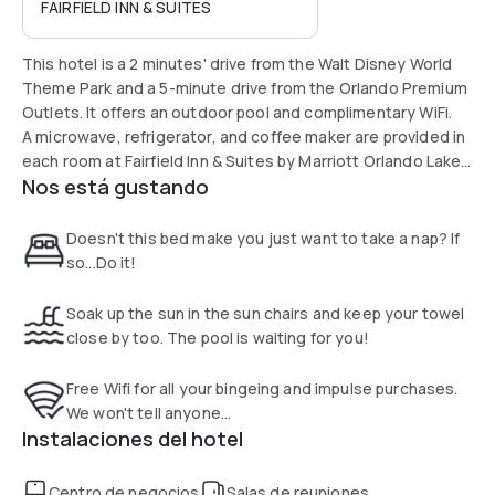
FAIRFIELD INN & SUITES
This hotel is a 2 minutes' drive from the Walt Disney World
Theme Park and a 5-minute drive from the Orlando Premium
Outlets. It offers an outdoor pool and complimentary WiFi.
A microwave, refrigerator, and coffee maker are provided in
each room at Fairfield Inn & Suites by Marriott Orlando Lake
Nos está gustando
Buena Vista. Rooms feature bright colors and include a
seating area, some with a sofa bed. A flat-screen TV with
cable channels is included.
Doesn't this bed make you just want to take a nap? If
Guests have free access to the on-site gym and business
so...Do it!
center. Extensive meeting facilities are also on site.
This hotel is within a 10-minute drive from Universal Studios
Soak up the sun in the sun chairs and keep your towel
and SeaWorld Orlando. Interstate 4 is a 2 mintues' drive
close by too. The pool is waiting for you!
away.
Free Wifi for all your bingeing and impulse purchases.
We won't tell anyone...
Instalaciones del hotel
Centro de negocios
Salas de reuniones