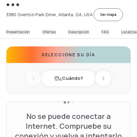
3380 Overton Park Drive, Atlanta, GA, USA
Ver mapa
Presentación
Ofertas
Descripción
FAQ
Localiza
SELECCIONE SU DÍA
¿Cuándo?
Previous day
Next day
No se puede conectar a
Internet. Compruebe su
conexión y vuelva a intentarlo