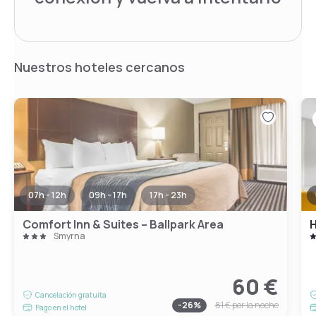
Nuestros hoteles cercanos
07h - 12h
09h - 17h
17h - 23h
Comfort Inn & Suites – Ballpark Area
Smyrna
60 €
Cancelación gratuita
-
26
%
81 €
por la noche
Pago en el hotel