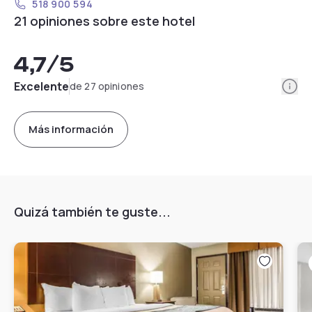
518 900 594
21 opiniones sobre este hotel
4,7
/5
Info
Excelente
de 27 opiniones
Más información
Quizá también te guste...