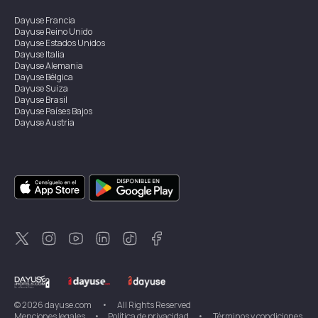
Dayuse
Francia
Dayuse
Reino Unido
Dayuse
Estados Unidos
Dayuse
Italia
Dayuse
Alemania
Dayuse
Bélgica
Dayuse
Suiza
Dayuse
Brasil
Dayuse
Países Bajos
Dayuse
Austria
Dayuse
Australia
Dayuse
Irlanda
Dayuse
Hong Kong
Dayuse
Canadá
Dayuse
Singapur
Dayuse
Suecia
Dayuse
Tailandia
Dayuse
Portugal
Dayuse
Corea
Dayuse
Nueva Zelanda
Dayuse
Turquía
©
2026
dayuse.com
•
All Rights Reserved
Menciones legales
•
Política de privacidad
•
Términos y condiciones