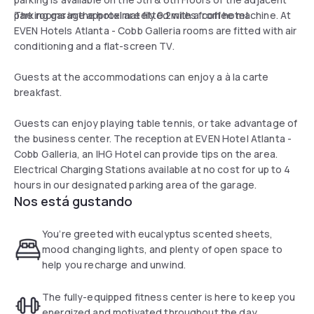
parking garage approximately 0.2miles from hotel
The rooms in the hotel are fitted with a coffee machine. At
EVEN Hotels Atlanta - Cobb Galleria rooms are fitted with air
conditioning and a flat-screen TV.
Guests at the accommodations can enjoy a à la carte
breakfast.
Guests can enjoy playing table tennis, or take advantage of
the business center. The reception at EVEN Hotel Atlanta -
Cobb Galleria, an IHG Hotel can provide tips on the area.
Electrical Charging Stations available at no cost for up to 4
hours in our designated parking area of the garage.
Nos está gustando
You’re greeted with eucalyptus scented sheets,
mood changing lights, and plenty of open space to
help you recharge and unwind.
The fully-equipped fitness center is here to keep you
energized and motivated throughout the day.