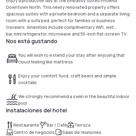
Enjoy a productive day at the Embassy Suites Phoenix
Downtown North. This newly renovated property offers
spacious suites with a private bedroom and a separate living
room with a sofa bed, perfect for families or business
travelers. Amenities include complimentary WiFi, wet
bar,mini refrigerator, microwave and 55-inch flat-screen TV.
Nos está gustando
The well equipped business and fitness centers and the
heated indoor pool will allow you to be productive and
maintain your fitness routine. Onsite dining options are also
You will wish to extend your stay after enjoying that
available.
cloud feeling like mattress
Enjoy your comfort food, craft beers and simple
cocktails
We strongly recommend a swim in the beautiful indoor
pool
Instalaciones del hotel
Restaurante
Bar / Café
Terraza
Centro de negocios
Salas de reuniones