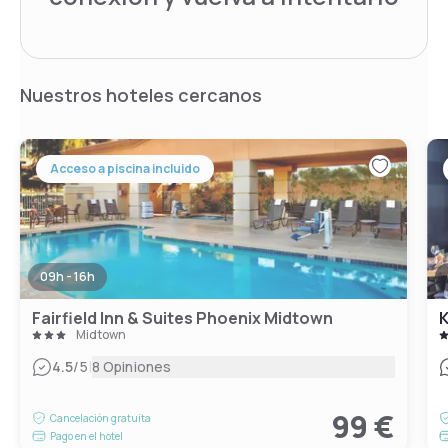
Nuestros hoteles cercanos
Acceso a piscina incluido
09h - 16h
Fairfield Inn & Suites Phoenix Midtown
Midtown
|
4.5
/5
8 Opiniones
99 €
Cancelación gratuita
Pago en el hotel