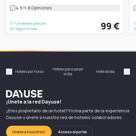
|
4.5
/5
8 Opiniones
99 €
Cancelación gratuita
Pago en el hotel
Hoteles para pasar
Habi
Hoteles por horas
Hotel de día
el día
hor
Précédent
Suiv
Dayuse
¡Únete a la red Dayuse!
¿Eres propietario de un hotel? Forma parte de la experiencia
Dayuse y únete a nuestra red de hoteles colaboradores
Únete a nosotros!
Acceso al portal