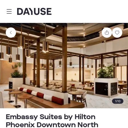
Dayuse
Comparti
Guar
1
/
10
Embassy Suites by Hilton
Phoenix Downtown North