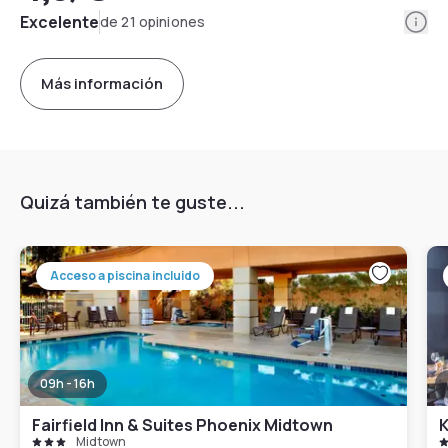
Info
Excelente
de 21 opiniones
Más información
Quizá también te guste...
Acceso a piscina incluido
09h - 16h
Fairfield Inn & Suites Phoenix Midtown
Midtown