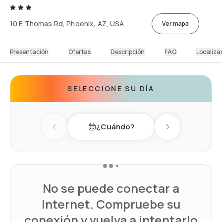
10 E Thomas Rd, Phoenix, AZ, USA
Ver mapa
Presentación
Ofertas
Descripción
FAQ
Localiza
SELECCIONE SU DÍA
¿Cuándo?
Previous day
Next day
No se puede conectar a
Internet. Compruebe su
conexión y vuelva a intentarlo