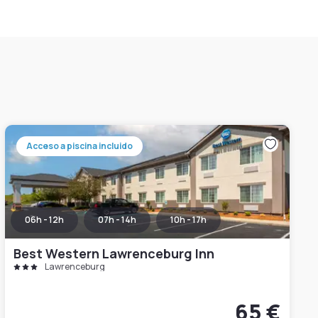
Acceso a piscina incluido
06h - 12h
07h - 14h
10h - 17h
Best Western Lawrenceburg Inn
Lawrenceburg
65 €