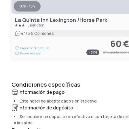
07h - 15h
La Quinta Inn Lexington /Horse Park
Lexington
|
4.1
/5
5 Opiniones
60 
Cancelación gratuita
-
31
%
87 €
por la noch
Pago en el hotel
Condiciones específicas
Información de pago
Este hotel no acepta pagos en efectivo
Información de depósito
Se requiere un depósito en efectivo o con tarjeta de cr
a la salida.