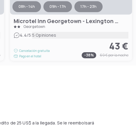
08h - 14h
09h - 17h
17h - 23h
Microtel Inn Georgetown - Lexington North
Georgetown
|
4.4
/5
5 Opiniones
€
43 €
Cancelación gratuita
e
-
38
%
69 €
por la noche
Pago en el hotel
édito de
25 US$
a la llegada. Se le reembolsará