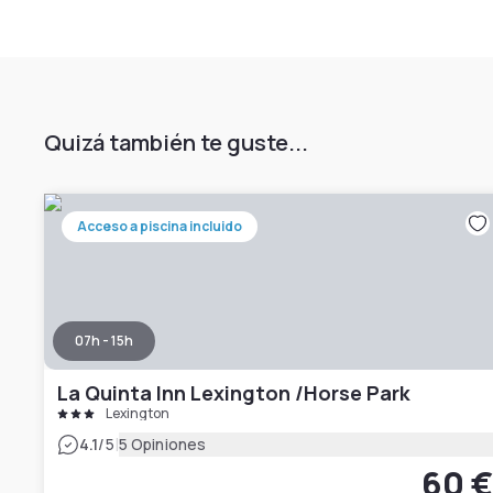
Quizá también te guste...
Acceso a piscina incluido
07h - 15h
La Quinta Inn Lexington /Horse Park
Lexington
|
4.1
/5
5 Opiniones
60 