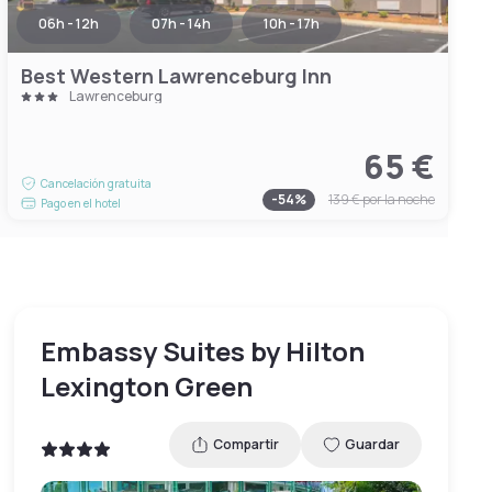
06h - 12h
07h - 14h
10h - 17h
Best Western Lawrenceburg Inn
Lawrenceburg
65 €
Cancelación gratuita
-
54
%
139 €
por la noche
Pago en el hotel
Embassy Suites by Hilton
Lexington Green
Compartir
Guardar