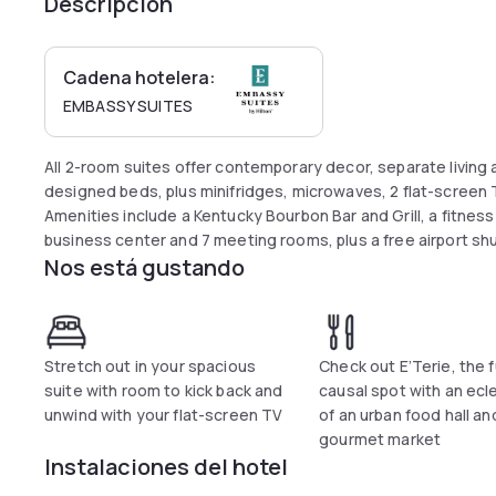
Descripción
Cadena hotelera:
EMBASSY SUITES
All 2-room suites offer contemporary decor, separate living 
designed beds, plus minifridges, microwaves, 2 flat-screen T
Amenities include a Kentucky Bourbon Bar and Grill, a fitnes
business center and 7 meeting rooms, plus a free airport shu
Nos está gustando
Stretch out in your spacious
Check out E’Terie, the 
suite with room to kick back and
causal spot with an ecl
unwind with your flat-screen TV
of an urban food hall an
gourmet market
Instalaciones del hotel