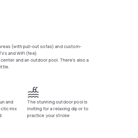
areas (with pull-out sofas) and custom-
Vs and WiFi (fee).
s center and an outdoor pool. There's also a
ttle.
fun and
The stunning outdoor pool is
ectic mix
inviting for a relaxing dip or to
d
practice your stroke