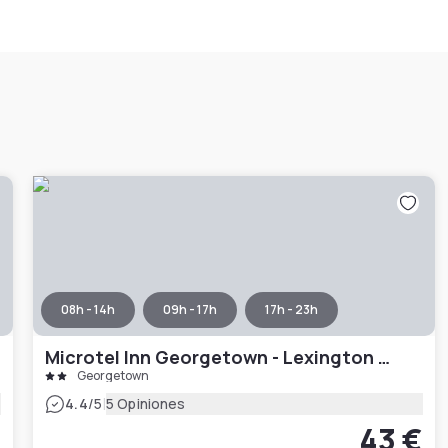
08h - 14h
09h - 17h
17h - 23h
Microtel Inn Georgetown - Lexington North
Georgetown
|
4.4
/5
5 Opiniones
€
43 €