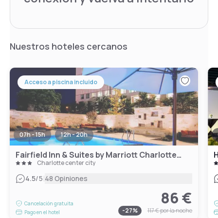
Nuestros hoteles cercanos
Acceso a piscina incluido
07h - 15h
12h - 20h
Fairfield Inn & Suites by Marriott Charlotte Uptown
H
Charlotte center city
|
4.5
/5
48 Opiniones
86 €
Cancelación gratuita
-
27
%
117 €
por la noche
Pago en el hotel