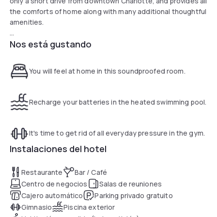
only a short drive from downtown Charlotte, and provides all
the comforts of home along with many additional thoughtful
amenities.
Nos está gustando
Guests at the Doubletree Guest Suites Charlotte/South
Park can easily discover the shops at South Park Mall, see
an Football game at Bank of America Stadium or visit
You will feel at home in this soundproofed room.
Charlotte Motor Speedway. Charlotte-Douglas International
Airport is also located only a short drive away.
Recharge your batteries in the heated swimming pool.
With in-room full kitchens, a modern business center and
on-site fitness facilities, guests can feel at home when
staying at the Charlotte/South Park Doubletree Suites. In
It's time to get rid of all everyday pressure in the gym.
addition, the hotel features many on-site services,
Instalaciones del hotel
including a gift shop, restaurants and car rental service.
Restaurante
Bar / Café
Centro de negocios
Salas de reuniones
Cajero automático
Parking privado gratuito
Gimnasio
Piscina exterior