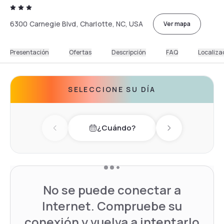
6300 Carnegie Blvd, Charlotte, NC, USA
Ver mapa
Presentación
Ofertas
Descripción
FAQ
Localiza
SELECCIONE SU DÍA
¿Cuándo?
Previous day
Next day
No se puede conectar a
Internet. Compruebe su
conexión y vuelva a intentarlo