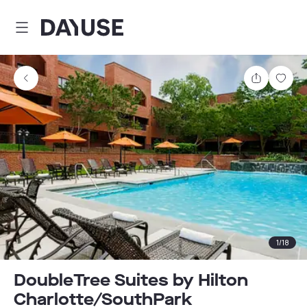
Dayuse
Comparti
Guar
1
/
18
DoubleTree Suites by Hilton
Charlotte/SouthPark