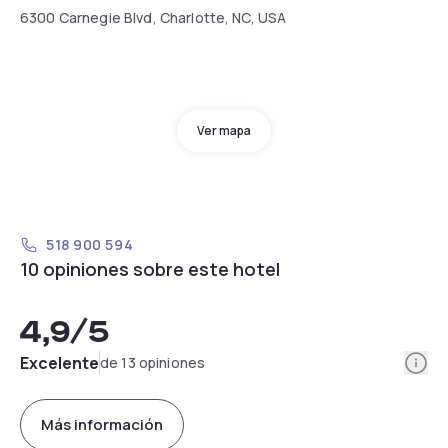
6300 Carnegie Blvd, Charlotte, NC, USA
Ver mapa
518 900 594
10 opiniones sobre este hotel
4,9
/5
Info
Excelente
de 13 opiniones
Más información