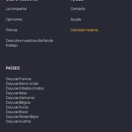
La compañía
Contacto
Opiniones
Ayuda
Prensa
Cancelar reserva
Descubre nuestras ofertas de
trabajo
PAÍSES
Dayuse
Francia
Dayuse
Reino Unido
Dayuse
Estados Unidos
Dayuse
Italia
Dayuse
Alemania
Dayuse
Bélgica
Dayuse
Suiza
Dayuse
Brasil
Dayuse
Países Bajos
Dayuse
Austria
Dayuse
Australia
Dayuse
Irlanda