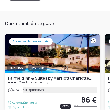
Quizá también te guste...
Acceso a piscina incluido
07h - 15h
12h - 20h
Fairfield Inn & Suites by Marriott Charlotte Uptown
H
Charlotte center city
|
4.5
/5
48 Opiniones
86 €
Cancelación gratuita
-
27
%
117 €
por la noche
Pago en el hotel