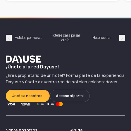
Hoteles para pasar
Habi
Hoteles por horas
Hotel de día
el día
hor
Précédent
Suiv
Dayuse
¡Únete a la red Dayuse!
¿Eres propietario de un hotel? Forma parte de la experiencia
Dayuse y únete a nuestra red de hoteles colaboradores
Únete a nosotros!
Acceso al portal
Sobre nosotros
Ayuda