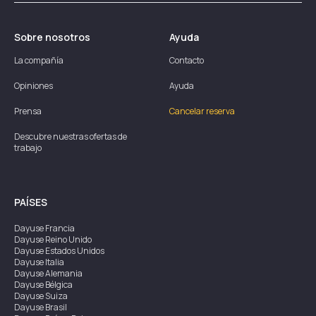
Sobre nosotros
Ayuda
La compañía
Contacto
Opiniones
Ayuda
Prensa
Cancelar reserva
Descubre nuestras ofertas de
trabajo
PAÍSES
Dayuse
Francia
Dayuse
Reino Unido
Dayuse
Estados Unidos
Dayuse
Italia
Dayuse
Alemania
Dayuse
Bélgica
Dayuse
Suiza
Dayuse
Brasil