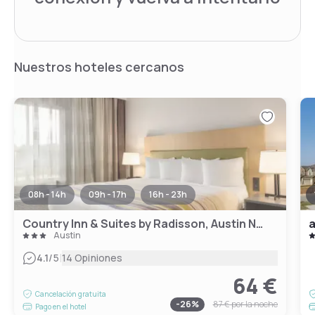
Nuestros hoteles cercanos
08h - 14h
09h - 17h
16h - 23h
Country Inn & Suites by Radisson, Austin North (Pflugerville), TX
a
Austin
|
4.1
/5
14 Opiniones
64 €
Cancelación gratuita
-
26
%
87 €
por la noche
Pago en el hotel