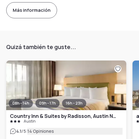
Más información
Quizá también te guste...
08h - 14h
09h - 17h
16h - 23h
Country Inn & Suites by Radisson, Austin North (Pflugerville), TX
a
Austin
|
4.1
/5
14 Opiniones