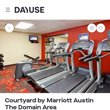
Dayuse
Comparti
Guar
1
/
13
Courtyard by Marriott Austin
The Domain Area