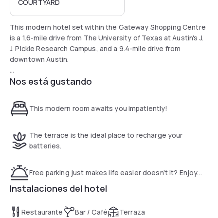
COURTYARD
This modern hotel set within the Gateway Shopping Centre
is a 1.6-mile drive from The University of Texas at Austin's J.
J. Pickle Research Campus, and a 9.4-mile drive from
downtown Austin.
Nos está gustando
Contemporary rooms offer free WiFi and TVs with premium
cable channels, plus desks and coffeemakers. Suites and
upgraded rooms add living areas with pull-out sofas.
This modern room awaits you impatiently!
Social spaces include a living room-style lobby, an outdoor
patio, an American restaurant and a Starbucks coffee shop.
The terrace is the ideal place to recharge your
Other amenities include an indoor pool and an exercise
batteries.
room, plus a business center, meeting space and free
parking.
Free parking just makes life easier doesn't it? Enjoy...
Instalaciones del hotel
Restaurante
Bar / Café
Terraza