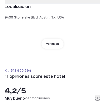
Localización
9409 Stonelake Blvd, Austin, TX, USA
Ver mapa
518 900 594
11 opiniones sobre este hotel
4,2
/5
Info
Muy bueno
de 12 opiniones