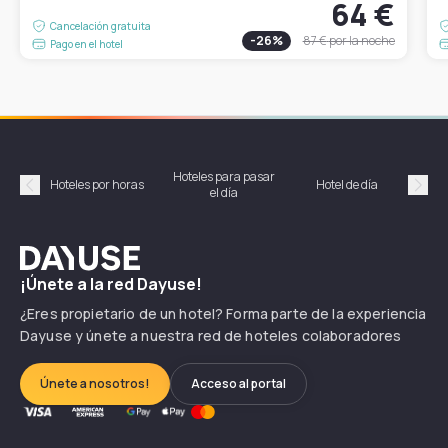
64 €
Cancelación gratuita
-
26
%
87 €
por la noche
Pago en el hotel
Hoteles para pasar
Habi
Hoteles por horas
Hotel de día
el día
hor
Précédent
Suiv
Dayuse
¡Únete a la red Dayuse!
¿Eres propietario de un hotel? Forma parte de la experiencia
Dayuse y únete a nuestra red de hoteles colaboradores
Únete a nosotros!
Acceso al portal