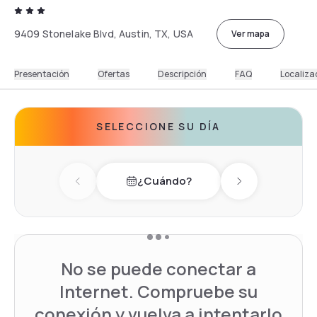
9409 Stonelake Blvd, Austin, TX, USA
Ver mapa
Presentación
Ofertas
Descripción
FAQ
Localiza
SELECCIONE SU DÍA
¿Cuándo?
Previous day
Next day
No se puede conectar a
Internet. Compruebe su
conexión y vuelva a intentarlo