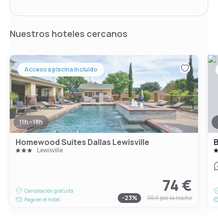
Nuestros hoteles cercanos
Acceso a piscina incluido
11h - 18h
Homewood Suites Dallas Lewisville
B
Lewisville
74 €
Cancelación gratuita
-
23
%
95 €
por la noche
Pago en el hotel