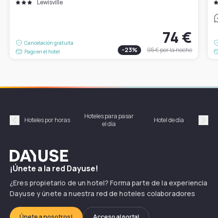
Lewisville
74 €
Cancelación gratuita
-
23
%
95 €
por la noche
Pago en el hotel
Hoteles para pasar
Habi
Hoteles por horas
Hotel de día
el día
hor
Précédent
Suiv
Dayuse
¡Únete a la red Dayuse!
¿Eres propietario de un hotel? Forma parte de la experiencia
Dayuse y únete a nuestra red de hoteles colaboradores
Únete a nosotros!
Acceso al portal