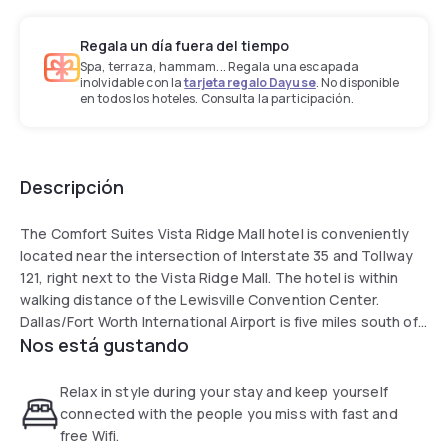
Regala un día fuera del tiempo
Spa, terraza, hammam... Regala una escapada
inolvidable con la
tarjeta regalo Dayuse
. No disponible
en todos los hoteles. Consulta la participación.
Descripción
The Comfort Suites Vista Ridge Mall hotel is conveniently
located near the intersection of Interstate 35 and Tollway
121, right next to the Vista Ridge Mall. The hotel is within
walking distance of the Lewisville Convention Center.
Dallas/Fort Worth International Airport is five miles south of
Nos está gustando
the hotel. A dozen restaurants are within walking distance
of the property. Hotel amenities and features include: free
weekday newspaper and free coffee.
Relax in style during your stay and keep yourself
connected with the people you miss with fast and
The hotel accepts pets. Morning breakfast features hot
free Wifi.