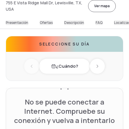
755 E Vista Ridge Mall Dr, Lewisville, TX,
Ver mapa
USA
Presentación
Ofertas
Descripción
FAQ
Localiza
SELECCIONE SU DÍA
¿Cuándo?
Previous day
Next day
No se puede conectar a
Internet. Compruebe su
conexión y vuelva a intentarlo