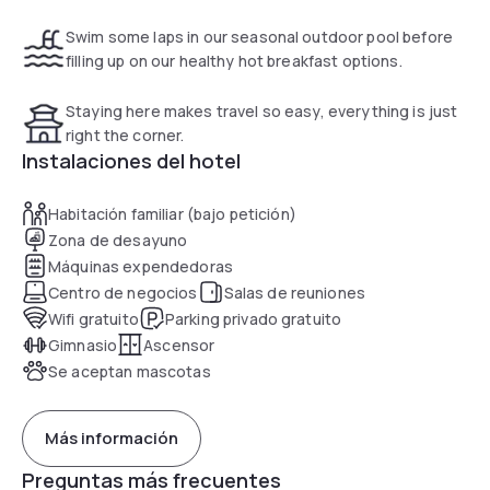
options to start the day. Enjoy our complimentary hot
breakfast including eggs, meat, yoghurt, fresh fruit, cereals
Swim some laps in our seasonal outdoor pool before
and much more, including your choice of hot waffle flavours.
filling up on our healthy hot breakfast options.
If you leave early, a Your Suite Success Grab & Go bag is
Staying here makes travel so easy, everything is just
available for the two hours before breakfast. Business
right the corner.
travelers to this Texas hotel will appreciate amenities such
Instalaciones del hotel
as a business centre and access to copy and fax services.
Habitación familiar (bajo petición)
This hotel is an all-suite property. Each room features a
Zona de desayuno
coffee maker, sofa bed, microwave and refrigerator. Relax in
Máquinas expendedoras
our sparkling indoor pool or whirlpool and take advantage of
Centro de negocios
Salas de reuniones
our free wireless high-speed Internet access.
Wifi gratuito
Parking privado gratuito
Gimnasio
Ascensor
Se aceptan mascotas
Más información
Preguntas más frecuentes