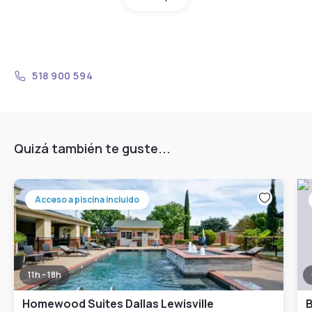
518 900 594
Quizá también te guste...
Acceso a piscina incluido
11h - 18h
Homewood Suites Dallas Lewisville
B