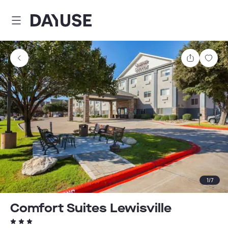
Dayuse
Comparti
Guar
1
/
7
Comfort Suites Lewisville