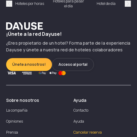
Hoteles para pasar
Habi
Hoteles por horas
Hotel de día
el día
hor
Précédent
Suiv
Dayuse
¡Únete a la red Dayuse!
¿Eres propietario de un hotel? Forma parte de la experiencia
Dayuse y únete a nuestra red de hoteles colaboradores
Únete a nosotros!
Acceso al portal
Sobre nosotros
Ayuda
La compañía
Contacto
Opiniones
Ayuda
Prensa
Cancelar reserva