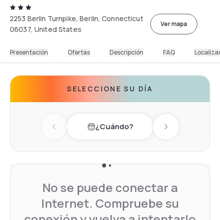
2253 Berlin Turnpike, Berlin, Connecticut
Ver mapa
06037, United States
Presentación
Ofertas
Descripción
FAQ
Localiza
SELECCIONE SU DÍA
¿Cuándo?
Previous day
Next day
No se puede conectar a
Internet. Compruebe su
conexión y vuelva a intentarlo