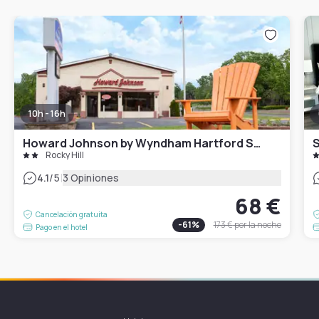
10h - 16h
Howard Johnson by Wyndham Hartford South – Rocky Hill
S
Rocky Hill
|
4.1
/5
3 Opiniones
68 €
Cancelación gratuita
-
61
%
173 €
por la noche
Pago en el hotel