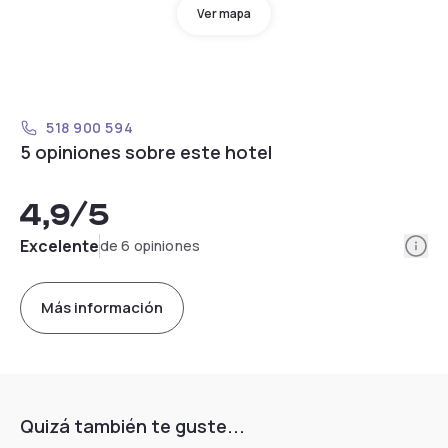
Ver mapa
518 900 594
5 opiniones sobre este hotel
4,9
/5
Info
Excelente
de 6 opiniones
Más información
Quizá también te guste...