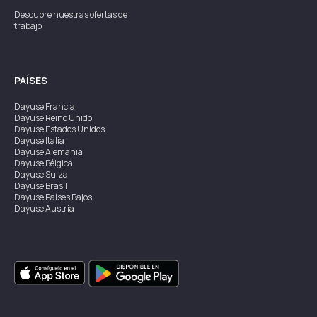
Descubre nuestras ofertas de
trabajo
PAÍSES
Dayuse
Francia
Dayuse
Reino Unido
Dayuse
Estados Unidos
Dayuse
Italia
Dayuse
Alemania
Dayuse
Bélgica
Dayuse
Suiza
Dayuse
Brasil
Dayuse
Países Bajos
Dayuse
Austria
Dayuse
Australia
Dayuse
Irlanda
Dayuse
Hong Kong
Dayuse
Canadá
Dayuse
Singapur
Dayuse
Suecia
Dayuse
Tailandia
Dayuse
Portugal
Dayuse
Corea