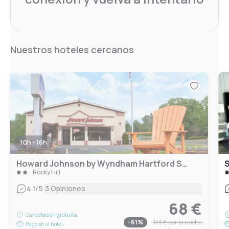
Nuestros hoteles cercanos
10h - 16h
Howard Johnson by Wyndham Hartford South – Rocky Hill
S
Rocky Hill
|
4.1
/5
3 Opiniones
68 €
Cancelación gratuita
-
61
%
173 €
por la noche
Pago en el hotel