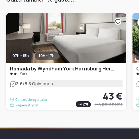
07h - 15h
10h - 17h
Ramada by Wyndham York Harrisburg Hershey
C
York
|
3.6
/5
5 Opiniones
43 €
Cancelación gratuita
-
42
%
74 €
por la noche
Pago en el hotel