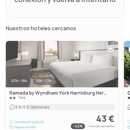
Nuestros hoteles cercanos
07h - 15h
10h - 17h
Ramada by Wyndham York Harrisburg Hershey
C
York
|
3.6
/5
5 Opiniones
43 €
Cancelación gratuita
-
42
%
74 €
por la noche
Pago en el hotel