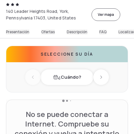
140 Leader Heights Road, York,
Ver mapa
Pennsylvania 17403, United States
Presentación
Ofertas
Descripción
FAQ
Localiza
SELECCIONE SU DÍA
¿Cuándo?
Previous day
Next day
No se puede conectar a
Internet. Compruebe su
conexión y vuelva a intentarlo