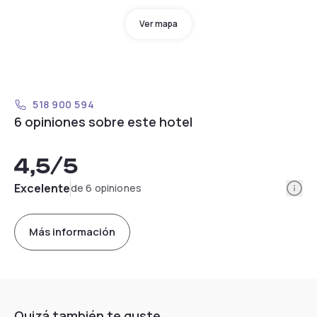
Ver mapa
518 900 594
6 opiniones sobre este hotel
4,5
/5
Info
Excelente
de 6 opiniones
Más información
Quizá también te guste...