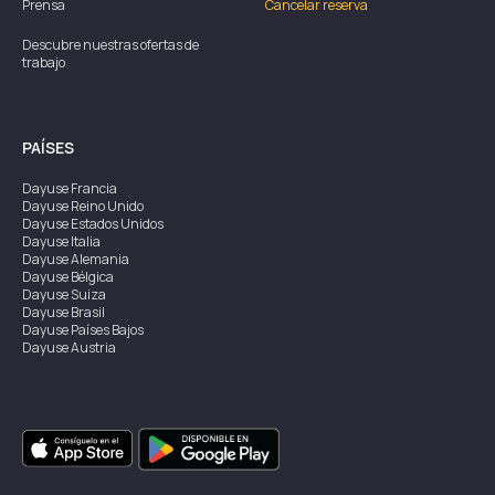
Prensa
Cancelar reserva
Descubre nuestras ofertas de
trabajo
PAÍSES
Dayuse
Francia
Dayuse
Reino Unido
Dayuse
Estados Unidos
Dayuse
Italia
Dayuse
Alemania
Dayuse
Bélgica
Dayuse
Suiza
Dayuse
Brasil
Dayuse
Países Bajos
Dayuse
Austria
Dayuse
Australia
Dayuse
Irlanda
Dayuse
Hong Kong
Dayuse
Canadá
Dayuse
Singapur
Dayuse
Suecia
Dayuse
Tailandia
Dayuse
Portugal