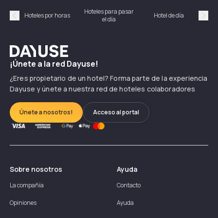
Hoteles para pasar
Habi
Hoteles por horas
Hotel de día
el día
hor
Précédent
Suiv
Dayuse
¡Únete a la red Dayuse!
¿Eres propietario de un hotel? Forma parte de la experiencia
Dayuse y únete a nuestra red de hoteles colaboradores
Únete a nosotros!
Acceso al portal
Sobre nosotros
Ayuda
La compañía
Contacto
Opiniones
Ayuda