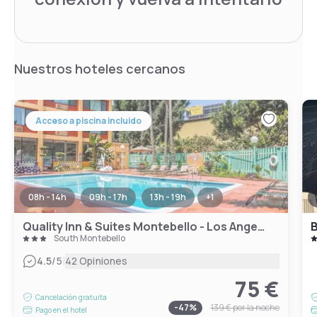
Nuestros hoteles cercanos
Acceso a piscina incluido
08h - 14h
09h - 17h
13h - 19h
+
1
Quality Inn & Suites Montebello - Los Angeles
South Montebello
|
4.5
/5
42 Opiniones
75 €
Cancelación gratuita
-
47
%
139 €
por la noche
Pago en el hotel