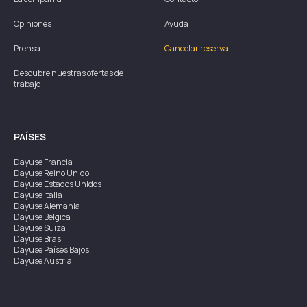
Opiniones
Ayuda
Prensa
Cancelar reserva
Descubre nuestras ofertas de
trabajo
PAÍSES
Dayuse
Francia
Dayuse
Reino Unido
Dayuse
Estados Unidos
Dayuse
Italia
Dayuse
Alemania
Dayuse
Bélgica
Dayuse
Suiza
Dayuse
Brasil
Dayuse
Países Bajos
Dayuse
Austria
Dayuse
Australia
Dayuse
Irlanda
Dayuse
Hong Kong
Dayuse
Canadá