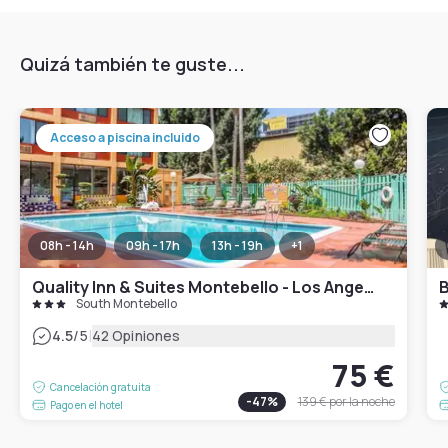
Quizá también te guste...
Acceso a piscina incluido
08h - 14h
09h - 17h
13h - 19h
+
1
Quality Inn & Suites Montebello - Los Angeles
South Montebello
|
4.5
/5
42 Opiniones
75 €
Cancelación gratuita
-
47
%
139 €
por la noche
Pago en el hotel