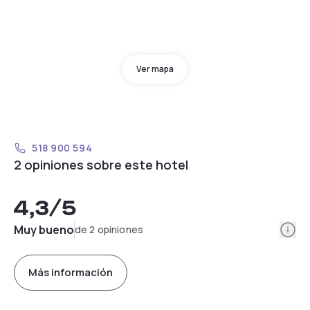
Ver mapa
518 900 594
2 opiniones sobre este hotel
4,3
/5
Info
Muy bueno
de 2 opiniones
Más información