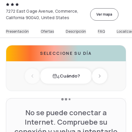
7272 East Gage Avenue, Commerce,
Ver mapa
California 90040, United States
Presentación
Ofertas
Descripción
FAQ
Localiza
SELECCIONE SU DÍA
¿Cuándo?
Previous day
Next day
No se puede conectar a
Internet. Compruebe su
conexión y vuelva a intentarlo