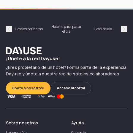
Hoteles para pasar
Habi
Hoteles por horas
Hotel de día
el día
hor
Précédent
Suiv
Dayuse
¡Únete a la red Dayuse!
¿Eres propietario de un hotel? Forma parte de la experiencia
Dayuse y únete a nuestra red de hoteles colaboradores
Únete a nosotros!
Acceso al portal
Sobre nosotros
Ayuda
La compañía
Contacto