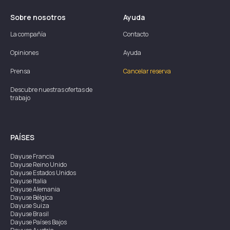
Sobre nosotros
Ayuda
La compañía
Contacto
Opiniones
Ayuda
Prensa
Cancelar reserva
Descubre nuestras ofertas de
trabajo
PAÍSES
Dayuse
Francia
Dayuse
Reino Unido
Dayuse
Estados Unidos
Dayuse
Italia
Dayuse
Alemania
Dayuse
Bélgica
Dayuse
Suiza
Dayuse
Brasil
Dayuse
Países Bajos