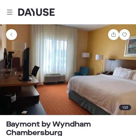
Dayuse
Comparti
Guar
1
/
23
Baymont by Wyndham
Chambersburg