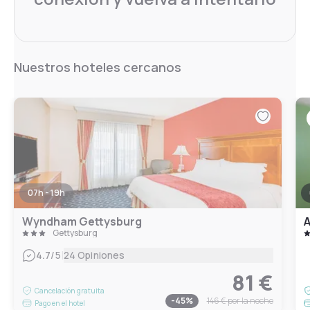
Nuestros hoteles cercanos
07h - 19h
Wyndham Gettysburg
A
Gettysburg
|
4.7
/5
24 Opiniones
81 €
Cancelación gratuita
-
45
%
146 €
por la noche
Pago en el hotel