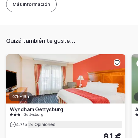
Más información
Quizá también te guste...
07h - 19h
Wyndham Gettysburg
A
Gettysburg
|
4.7
/5
24 Opiniones
81 €