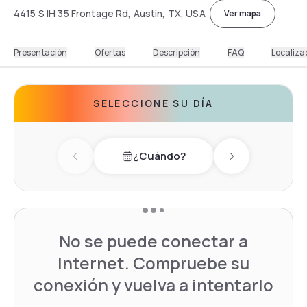
4415 S IH 35 Frontage Rd, Austin, TX, USA
Ver mapa
Presentación
Ofertas
Descripción
FAQ
Localiza
SELECCIONE SU DÍA
¿Cuándo?
Previous day
Next day
No se puede conectar a
Internet. Compruebe su
conexión y vuelva a intentarlo