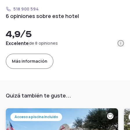
518 900 594
6 opiniones sobre este hotel
4,9
/5
Info
Excelente
de 8 opiniones
Más información
Quizá también te guste...
Acceso a piscina incluido