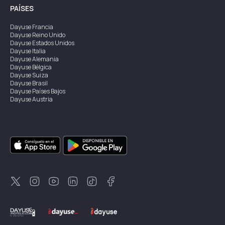
PAÍSES
Dayuse
Francia
Dayuse
Reino Unido
Dayuse
Estados Unidos
Dayuse
Italia
Dayuse
Alemania
Dayuse
Bélgica
Dayuse
Suiza
Dayuse
Brasil
Dayuse
Países Bajos
Dayuse
Austria
Dayuse
Australia
Dayuse
Irlanda
Dayuse
Hong Kong
Dayuse
Canadá
Dayuse
Singapur
Dayuse
Suecia
Dayuse
Tailandia
Dayuse
Portugal
Dayuse
Corea
Dayuse
Nueva Zelanda
Dayuse
Turquía