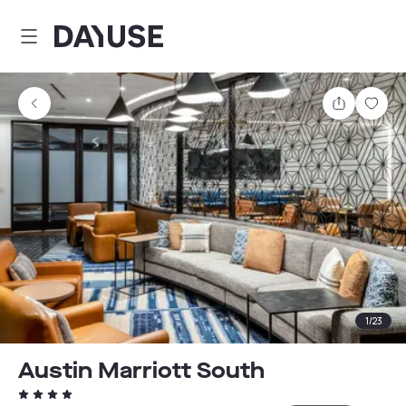
Dayuse
Comparti
Guar
1
/
23
Austin Marriott South