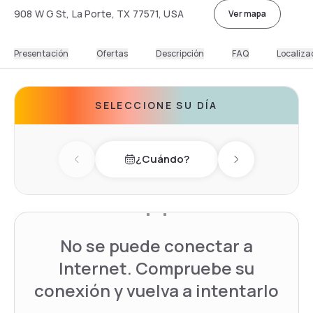
908 W G St, La Porte, TX 77571, USA
Ver mapa
Presentación
Ofertas
Descripción
FAQ
Localiza
SELECCIONE SU DÍA
¿Cuándo?
Previous day
Next day
No se puede conectar a
Internet. Compruebe su
conexión y vuelva a intentarlo