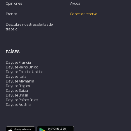
Opiniones
Ayuda
Prensa
Cancelar reserva
Descubre nuestras ofertas de
trabajo
PAÍSES
Dayuse
Francia
Dayuse
Reino Unido
Dayuse
Estados Unidos
Dayuse
Italia
Dayuse
Alemania
Dayuse
Bélgica
Dayuse
Suiza
Dayuse
Brasil
Dayuse
Países Bajos
Dayuse
Austria
Dayuse
Australia
Dayuse
Irlanda
Dayuse
Hong Kong
Dayuse
Canadá
Dayuse
Singapur