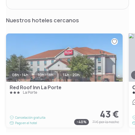
Nuestros hoteles cercanos
08h - 14h
10h - 18h
14h - 20h
Red Roof Inn La Porte
C
La Porte
43 €
Cancelación gratuita
-
40
%
71 €
por la noche
Pago en el hotel