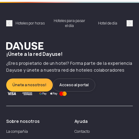
Hoteles para pasar
Habi
Hoteles por horas
Hotel de día
el día
hor
Précédent
Suiv
Dayuse
¡Únete a la red Dayuse!
¿Eres propietario de un hotel? Forma parte de la experiencia
Dayuse y únete a nuestra red de hoteles colaboradores
Únete a nosotros!
Acceso al portal
Sobre nosotros
Ayuda
La compañía
Contacto