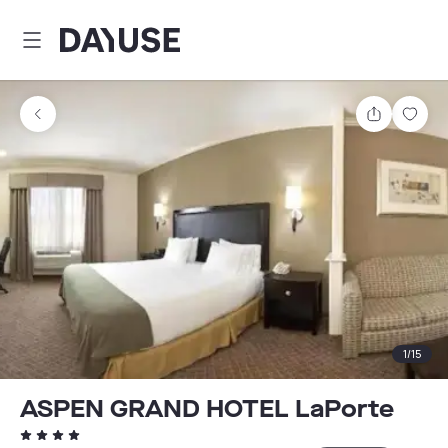
Dayuse
Comparti
Guar
1
/
15
ASPEN GRAND HOTEL LaPorte