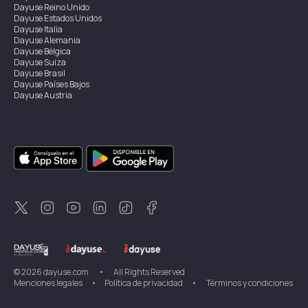
Dayuse
Reino Unido
Dayuse
Estados Unidos
Dayuse
Italia
Dayuse
Alemania
Dayuse
Bélgica
Dayuse
Suiza
Dayuse
Brasil
Dayuse
Países Bajos
Dayuse
Austria
Dayuse
Australia
Dayuse
Irlanda
Dayuse
Hong Kong
Dayuse
Canadá
Dayuse
Singapur
Dayuse
Suecia
Dayuse
Tailandia
Dayuse
Portugal
Dayuse
Corea
Dayuse
Nueva Zelanda
Dayuse
Turquía
©
2026
dayuse.com
•
All Rights Reserved
Menciones legales
•
Política de privacidad
•
Términos y condiciones