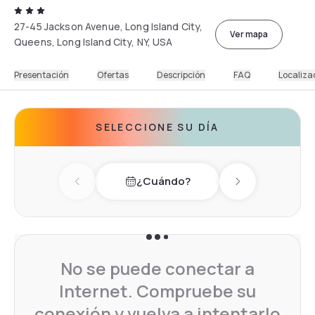
27-45 Jackson Avenue, Long Island City,
Ver mapa
Queens, Long Island City, NY, USA
Presentación
Ofertas
Descripción
FAQ
Localiza
SELECCIONE SU DÍA
¿Cuándo?
Previous day
Next day
No se puede conectar a
Internet. Compruebe su
conexión y vuelva a intentarlo