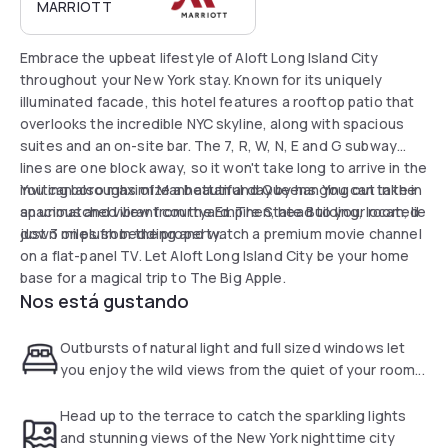
MARRIOTT
Embrace the upbeat lifestyle of Aloft Long Island City
throughout your New York stay. Known for its uniquely
illuminated facade, this hotel features a rooftop patio that
overlooks the incredible NYC skyline, along with spacious
suites and an on-site bar. The 7, R, W, N, E and G subway
lines are one block away, so it won't take long to arrive in the
inviting boroughs of Manhattan and Queens. You can take in
You can also maximize a beautiful day by hanging out in the
an unmatched view from the Empire State Building, located
spacious and vibrant courtyard. Then, head to your room, lie
just 3 miles from the property.
down on plush bedding and watch a premium movie channel
on a flat-panel TV. Let Aloft Long Island City be your home
base for a magical trip to The Big Apple.
Nos está gustando
Outbursts of natural light and full sized windows let
you enjoy the wild views from the quiet of your room...
Head up to the terrace to catch the sparkling lights
and stunning views of the New York nighttime city