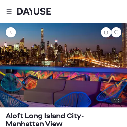
Dayuse
Comparti
Guar
1
/
10
Aloft Long Island City-
Manhattan View