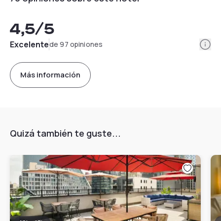
4,5
/5
Info
Excelente
de 97 opiniones
Más información
Quizá también te guste...