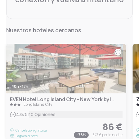
Nuestros hoteles cercanos
10h - 17h
EVEN Hotel Long Island City - New York by IHG
Z
Long Island City
|
4.6
/5
10 Opiniones
86 €
Cancelación gratuita
-
76
%
347 €
por la noche
Pago en el hotel