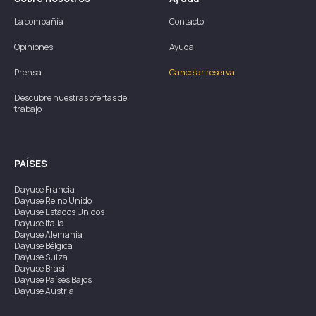
La compañía
Contacto
Opiniones
Ayuda
Prensa
Cancelar reserva
Descubre nuestras ofertas de
trabajo
PAÍSES
Dayuse
Francia
Dayuse
Reino Unido
Dayuse
Estados Unidos
Dayuse
Italia
Dayuse
Alemania
Dayuse
Bélgica
Dayuse
Suiza
Dayuse
Brasil
Dayuse
Países Bajos
Dayuse
Austria
Dayuse
Australia
Dayuse
Irlanda