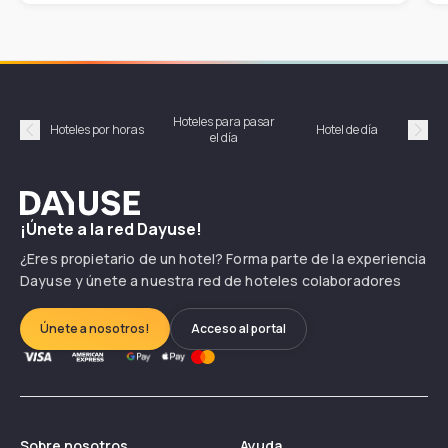
Hoteles para pasar
Habi
Hoteles por horas
Hotel de día
el día
hor
Précédent
Suiv
Dayuse
¡Únete a la red Dayuse!
¿Eres propietario de un hotel? Forma parte de la experiencia
Dayuse y únete a nuestra red de hoteles colaboradores
Únete a nosotros!
Acceso al portal
Sobre nosotros
Ayuda