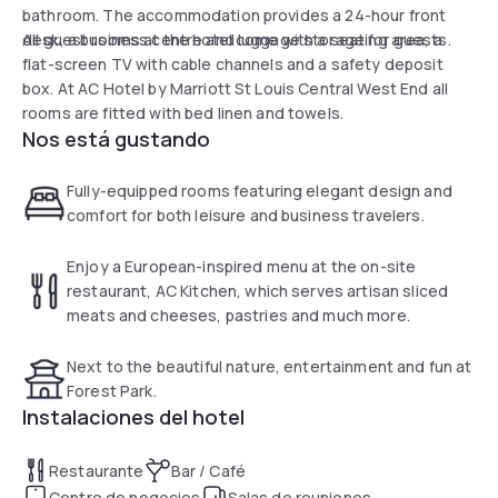
bathroom. The accommodation provides a 24-hour front
desk, a business centre and luggage storage for guests.
All guest rooms at the hotel come with a seating area, a
flat-screen TV with cable channels and a safety deposit
box. At AC Hotel by Marriott St Louis Central West End all
rooms are fitted with bed linen and towels.
Nos está gustando
Fully-equipped rooms featuring elegant design and
comfort for both leisure and business travelers.
Enjoy a European-inspired menu at the on-site
restaurant, AC Kitchen, which serves artisan sliced
meats and cheeses, pastries and much more.
Next to the beautiful nature, entertainment and fun at
Forest Park.
Instalaciones del hotel
Restaurante
Bar / Café
Centro de negocios
Salas de reuniones