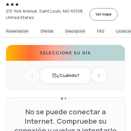
215 York Avenue, Saint Louis, MO 63108,
Ver mapa
United States
Presentación
Ofertas
Descripción
FAQ
Localiza
SELECCIONE SU DÍA
¿Cuándo?
Previous day
Next day
No se puede conectar a
Internet. Compruebe su
conexión y vuelva a intentarlo