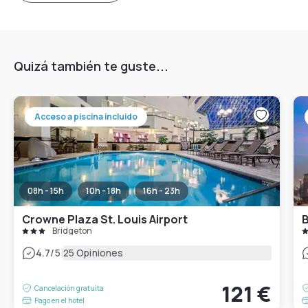
Quizá también te guste...
Acceso a piscina incluido
08h - 15h
10h - 18h
16h - 23h
Crowne Plaza St. Louis Airport
B
Bridgeton
|
4.7
/5
25 Opiniones
121 €
Cancelación gratuita
Pago en el hotel