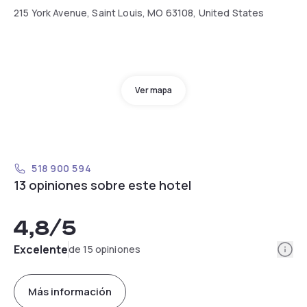
215 York Avenue, Saint Louis, MO 63108, United States
Ver mapa
518 900 594
13 opiniones sobre este hotel
4,8
/5
Info
Excelente
de 15 opiniones
Más información