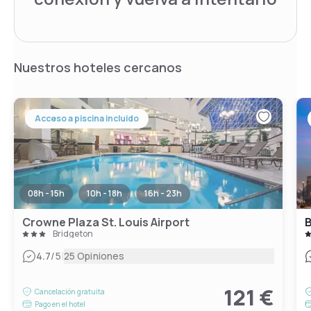
Nuestros hoteles cercanos
Acceso a piscina incluido
08h - 15h
10h - 18h
16h - 23h
Crowne Plaza St. Louis Airport
B
Bridgeton
|
4.7
/5
25 Opiniones
121 €
Cancelación gratuita
Pago en el hotel