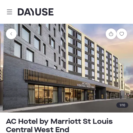
Dayuse
Comparti
Guar
1
/
10
AC Hotel by Marriott St Louis
Central West End