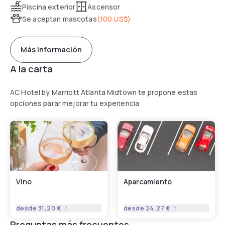
Piscina exterior
Ascensor
Se aceptan mascotas
(
100 US$
)
Más información
A la carta
AC Hotel by Marriott Atlanta Midtown te propone estas
opciones parar mejorar tu experiencia
Vino
Aparcamiento
desde
31,20 €
desde
24,27 €
Preguntas más frecuentes