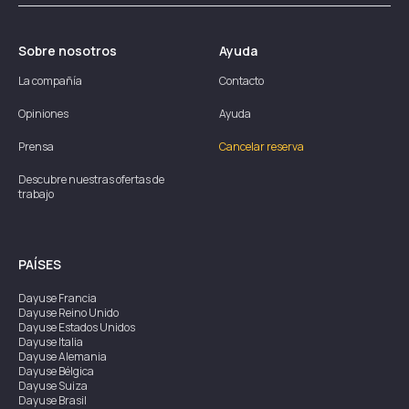
Sobre nosotros
Ayuda
La compañía
Contacto
Opiniones
Ayuda
Prensa
Cancelar reserva
Descubre nuestras ofertas de
trabajo
PAÍSES
Dayuse
Francia
Dayuse
Reino Unido
Dayuse
Estados Unidos
Dayuse
Italia
Dayuse
Alemania
Dayuse
Bélgica
Dayuse
Suiza
Dayuse
Brasil