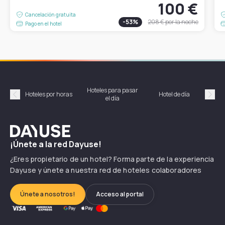
100 €
Cancelación gratuita
-
53
%
208 €
por la noche
Pago en el hotel
Hoteles para pasar
Habi
Hoteles por horas
Hotel de día
el día
hor
Précédent
Suiv
Dayuse
¡Únete a la red Dayuse!
¿Eres propietario de un hotel? Forma parte de la experiencia
Dayuse y únete a nuestra red de hoteles colaboradores
Únete a nosotros!
Acceso al portal