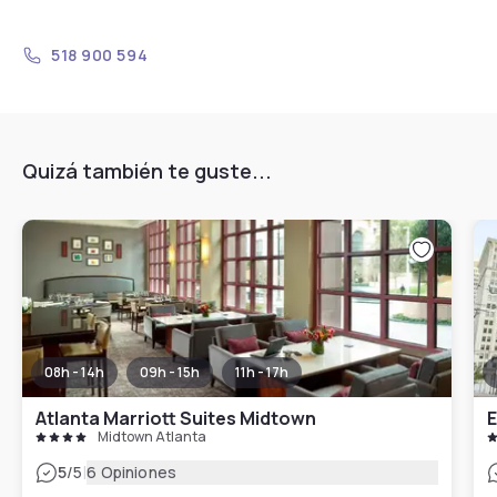
518 900 594
Quizá también te guste...
08h - 14h
09h - 15h
11h - 17h
Atlanta Marriott Suites Midtown
Midtown Atlanta
|
5
/5
6 Opiniones