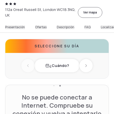
112a Great Russell St, London WC1B 3NQ,
Ver mapa
UK
Presentación
Ofertas
Descripción
FAQ
Localiza
SELECCIONE SU DÍA
¿Cuándo?
Previous day
Next day
No se puede conectar a
Internet. Compruebe su
conexión y vuelva a intentarlo