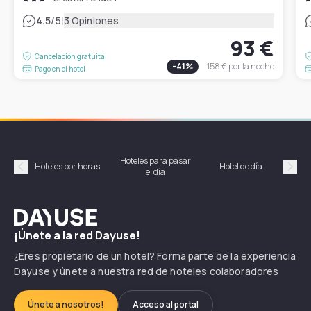
|
4.5
/5
3 Opiniones
93 €
Cancelación gratuita
-
41
%
158 €
por la noche
Pago en el hotel
Hoteles para pasar
Habi
Hoteles por horas
Hotel de día
el día
hor
Précédent
Suiv
Dayuse
¡Únete a la red Dayuse!
¿Eres propietario de un hotel? Forma parte de la experiencia
Dayuse y únete a nuestra red de hoteles colaboradores
Únete a nosotros!
Acceso al portal