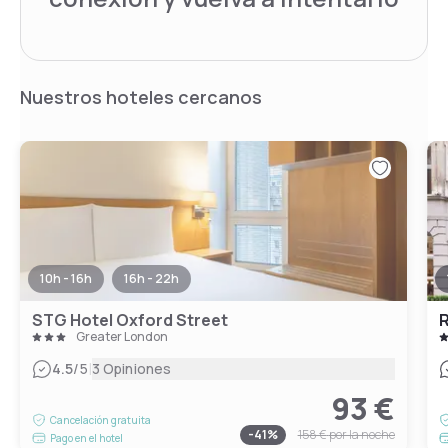
Nuestros hoteles cercanos
10h - 16h
16h - 22h
STG Hotel Oxford Street
Greater London
|
4.5
/5
3 Opiniones
93 €
Cancelación gratuita
-
41
%
158 €
por la noche
Pago en el hotel