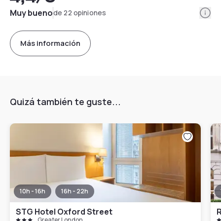
Info
Muy bueno
de 22 opiniones
Más información
Quizá también te guste...
10h - 16h
16h - 22h
STG Hotel Oxford Street
Greater London