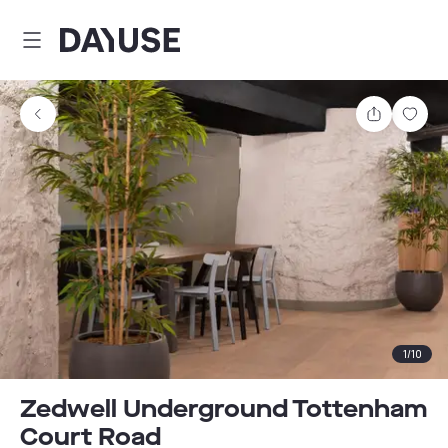
Dayuse
Comparti
Guar
1
/
10
Zedwell Underground Tottenham
Court Road