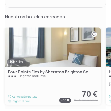
Nuestros hoteles cercanos
10h - 16h
Four Points Flex by Sheraton Brighton Seafront
H
Brighton and Hove
70 €
Cancelación gratuita
-
50
%
140 €
por la noche
Pago en el hotel