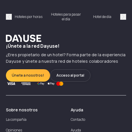
Hoteles para pasar
Habi
Hoteles por horas
Hotel de día
el día
hor
Précédent
Suiv
Dayuse
¡Únete a la red Dayuse!
¿Eres propietario de un hotel? Forma parte de la experiencia
Dayuse y únete a nuestra red de hoteles colaboradores
Únete a nosotros!
Acceso al portal
Sobre nosotros
Ayuda
La compañía
Contacto
Opiniones
Ayuda