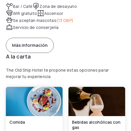
Bar / Café
Zona de desayuno
The Wardroom Restaurant overlooks Brighton promenade,
Wifi gratuito
Ascensor
with an al fresco area. Guests can also dine or drink in the
Se aceptan mascotas
(
13 GBP
)
hotel’s bar.
Servicio de conserjería
Más información
A la carta
The Old Ship Hotel te propone estas opciones parar
mejorar tu experiencia
Comida
Bebidas alcohólicas con
gas