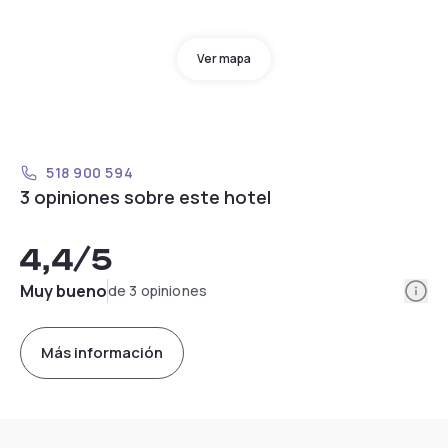
Ver mapa
518 900 594
3 opiniones sobre este hotel
4,4
/5
Info
Muy bueno
de 3 opiniones
Más información