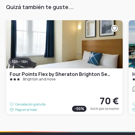
Quizá también te guste...
10h - 16h
Four Points Flex by Sheraton Brighton Seafront
H
Brighton and Hove
70 €
Cancelación gratuita
-
50
%
140 €
por la noche
Pago en el hotel