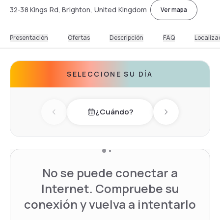
32-38 Kings Rd, Brighton, United Kingdom
Ver mapa
Presentación
Ofertas
Descripción
FAQ
Localiza
SELECCIONE SU DÍA
¿Cuándo?
Previous day
Next day
No se puede conectar a
Internet. Compruebe su
conexión y vuelva a intentarlo