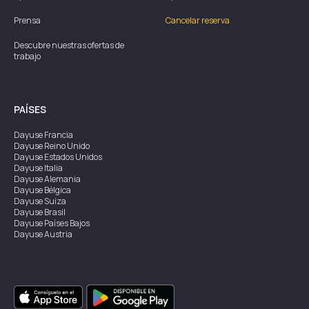
Prensa
Cancelar reserva
Descubre nuestras ofertas de
trabajo
PAÍSES
Dayuse
Francia
Dayuse
Reino Unido
Dayuse
Estados Unidos
Dayuse
Italia
Dayuse
Alemania
Dayuse
Bélgica
Dayuse
Suiza
Dayuse
Brasil
Dayuse
Países Bajos
Dayuse
Austria
Dayuse
Australia
Dayuse
Irlanda
Dayuse
Hong Kong
Dayuse
Canadá
Dayuse
Singapur
Dayuse
Suecia