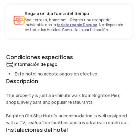
Regala un día fuera del tiempo
Spa, terraza, hammam... Regala una escapada
inolvidable con la
tarjeta regalo Dayuse
. No disponible
en todos los hoteles. Consulta la participación.
Condiciones específicas
Información de pago
Este hotel no acepta pagos en efectivo
Descripción
The property is just a 5-minute walk from Brighton Pier,
shops, lively bars and popular restaurants.
Brighton Old Ship Hotel’s accommodation is well equipped
with a TV, tea/coffee facilities and a work area in each room.
Instalaciones del hotel
All rooms have a private bathroom, and some enjoy sea
views.