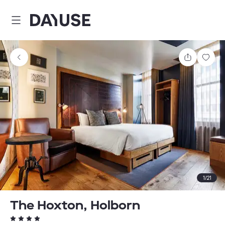
Dayuse
Comparti
Guar
1
/
21
The Hoxton, Holborn