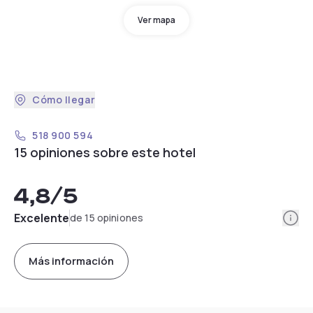
Ver mapa
Cómo llegar
518 900 594
15 opiniones sobre este hotel
4,8
/5
Info
Excelente
de 15 opiniones
Más información