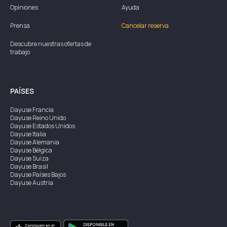
Opiniones
Ayuda
Prensa
Cancelar reserva
Descubre nuestras ofertas de
trabajo
PAÍSES
Dayuse
Francia
Dayuse
Reino Unido
Dayuse
Estados Unidos
Dayuse
Italia
Dayuse
Alemania
Dayuse
Bélgica
Dayuse
Suiza
Dayuse
Brasil
Dayuse
Países Bajos
Dayuse
Austria
Dayuse
Australia
Dayuse
Irlanda
Dayuse
Hong Kong
Dayuse
Canadá
Dayuse
Singapur