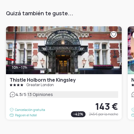
Quizá también te guste...
10h - 17h
Thistle Holborn the Kingsley
Greater London
|
4.5
/5
13 Opiniones
143 €
Cancelación gratuita
-
42
%
245 €
por la noche
Pago en el hotel