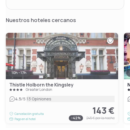
Nuestros hoteles cercanos
10h - 17h
Thistle Holborn the Kingsley
Greater London
|
4.5
/5
13 Opiniones
143 €
Cancelación gratuita
-
42
%
245 €
por la noche
Pago en el hotel