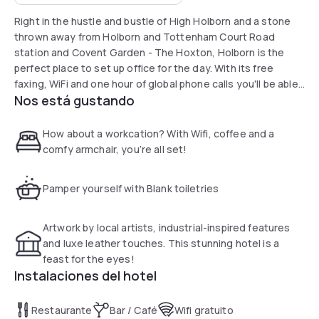
Right in the hustle and bustle of High Holborn and a stone
thrown away from Holborn and Tottenham Court Road
station and Covent Garden - The Hoxton, Holborn is the
perfect place to set up office for the day. With its free
faxing, WiFi and one hour of global phone calls you'll be able
Nos está gustando
to stay connected all day long. There's also fresh milk, tea,
coffee and water so to ensure you can get down to work
uninterrupted – unless of course you want to order room
How about a workcation? With Wifi, coffee and a
service.
comfy armchair, you’re all set!
The Hoxton, Holborn opened its doors in September 2014
Pamper yourself with Blank toiletries
with 174 cleverly designed bedrooms, two restaurants -
Hubbard & Bell and Chicken Shop which are run in partnership
with the Soho House Group, a destination bar and The
Artwork by local artists, industrial-inspired features
Apartment meetings and events space, they have
and luxe leather touches. This stunning hotel is a
everything you might need all under one roof…
feast for the eyes!
Instalaciones del hotel
So whether you’re working remotely or just want to lay your
head on a bed for a few hours, The Hoxton, Holborn is the
Restaurante
Bar / Café
Wifi gratuito
place to be..