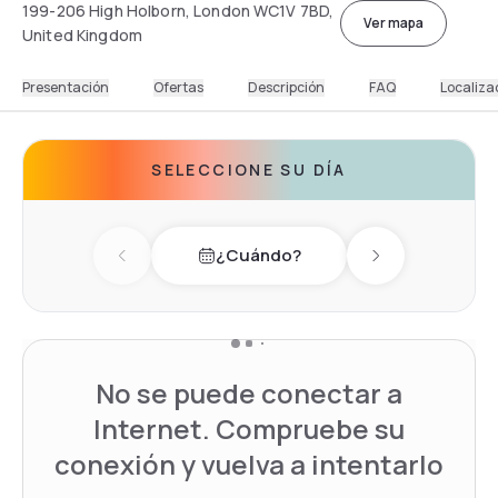
199-206 High Holborn, London WC1V 7BD,
Ver mapa
United Kingdom
Presentación
Ofertas
Descripción
FAQ
Localiza
SELECCIONE SU DÍA
¿Cuándo?
Previous day
Next day
No se puede conectar a
Internet. Compruebe su
conexión y vuelva a intentarlo