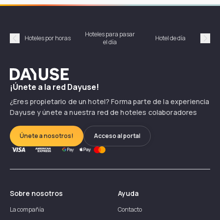
Hoteles para pasar
Habi
Hoteles por horas
Hotel de día
el día
hor
Précédent
Suiv
Dayuse
¡Únete a la red Dayuse!
¿Eres propietario de un hotel? Forma parte de la experiencia
Dayuse y únete a nuestra red de hoteles colaboradores
Únete a nosotros!
Acceso al portal
Sobre nosotros
Ayuda
La compañía
Contacto