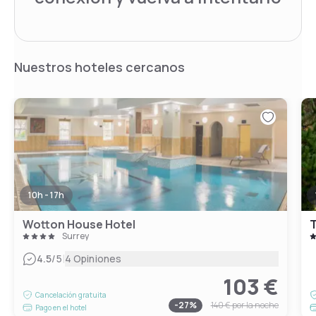
Nuestros hoteles cercanos
10h - 17h
Wotton House Hotel
T
Surrey
|
4.5
/5
4 Opiniones
103 €
Cancelación gratuita
-
27
%
140 €
por la noche
Pago en el hotel