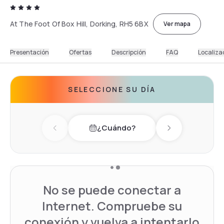
At The Foot Of Box Hill, Dorking, RH5 6BX
Ver mapa
Presentación
Ofertas
Descripción
FAQ
Localiza
SELECCIONE SU DÍA
¿Cuándo?
Previous day
Next day
No se puede conectar a
Internet. Compruebe su
conexión y vuelva a intentarlo