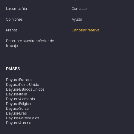
La compañía
Contacto
Opiniones
Ayuda
Prensa
Cancelar reserva
Descubre nuestras ofertas de
trabajo
PAÍSES
Dayuse
Francia
Dayuse
Reino Unido
Dayuse
Estados Unidos
Dayuse
Italia
Dayuse
Alemania
Dayuse
Bélgica
Dayuse
Suiza
Dayuse
Brasil
Dayuse
Países Bajos
Dayuse
Austria
Dayuse
Australia
Dayuse
Irlanda