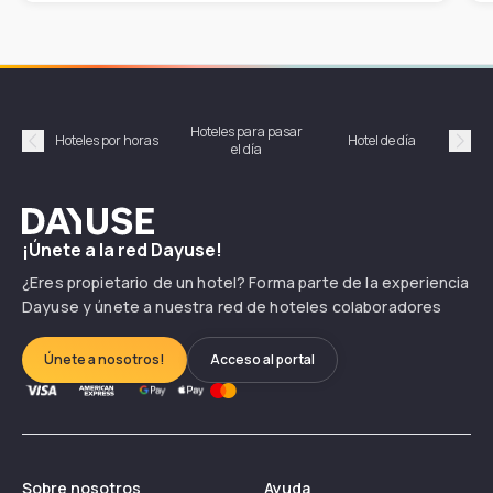
Hoteles para pasar
Habi
Hoteles por horas
Hotel de día
el día
hor
Précédent
Suiv
Dayuse
¡Únete a la red Dayuse!
¿Eres propietario de un hotel? Forma parte de la experiencia
Dayuse y únete a nuestra red de hoteles colaboradores
Únete a nosotros!
Acceso al portal
Sobre nosotros
Ayuda