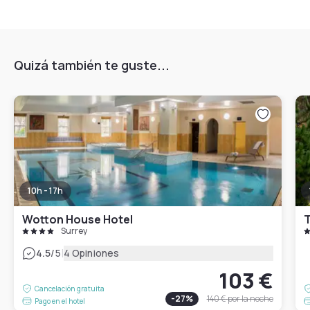
Quizá también te guste...
10h - 17h
Wotton House Hotel
T
Surrey
|
4.5
/5
4 Opiniones
103 €
Cancelación gratuita
-
27
%
140 €
por la noche
Pago en el hotel