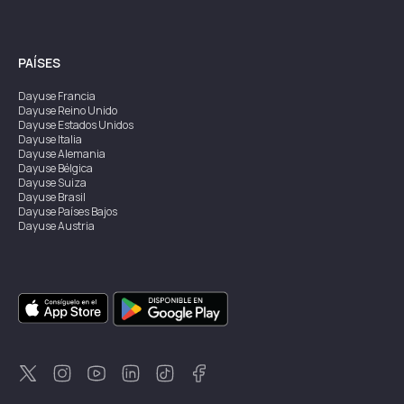
PAÍSES
Dayuse
Francia
Dayuse
Reino Unido
Dayuse
Estados Unidos
Dayuse
Italia
Dayuse
Alemania
Dayuse
Bélgica
Dayuse
Suiza
Dayuse
Brasil
Dayuse
Países Bajos
Dayuse
Austria
Dayuse
Australia
Dayuse
Irlanda
Dayuse
Hong Kong
Dayuse
Canadá
Dayuse
Singapur
Dayuse
Suecia
Dayuse
Tailandia
Dayuse
Portugal
Dayuse
Corea
Dayuse
Nueva Zelanda
Dayuse
Turquía