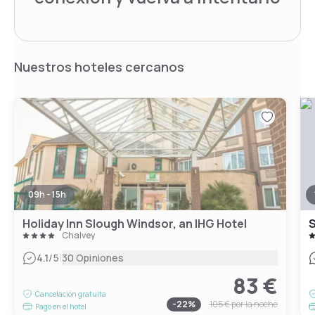
Nuestros hoteles cercanos
09h - 15h
Holiday Inn Slough Windsor, an IHG Hotel
S
Chalvey
|
4.1
/5
30 Opiniones
83 €
Cancelación gratuita
-
22
%
105 €
por la noche
Pago en el hotel