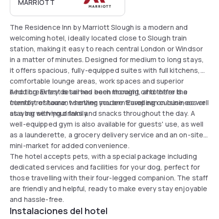
MARRIOTT
The Residence Inn by Marriott Slough is a modern and
welcoming hotel, ideally located close to Slough train
station, making it easy to reach central London or Windsor
in a matter of minutes. Designed for medium to long stays,
it offers spacious, fully-equipped suites with full kitchens,
comfortable lounge areas, work spaces and superior
bedding. Every detail has been thought of to offer the
A hot breakfast is served each morning, and there is a
comfort of home, whether you are travelling on business or
friendly restaurant serving modern European cuisine, as well
staying with your family.
as a bar serving drinks and snacks throughout the day. A
well-equipped gym is also available for guests' use, as well
as a launderette, a grocery delivery service and an on-site
mini-market for added convenience.
The hotel accepts pets, with a special package including
dedicated services and facilities for your dog, perfect for
those travelling with their four-legged companion. The staff
are friendly and helpful, ready to make every stay enjoyable
and hassle-free.
Instalaciones del hotel