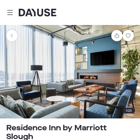
Dayuse
Comparti
Guar
1
/
20
Residence Inn by Marriott
Slough