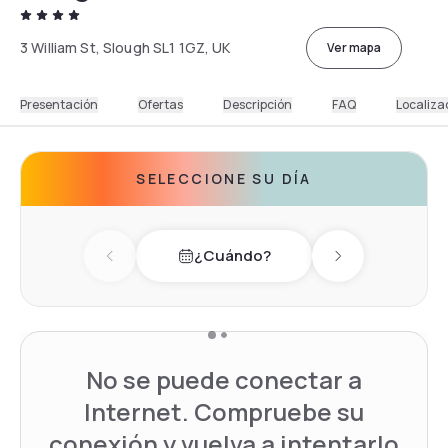
3 William St, Slough SL1 1GZ, UK
Ver mapa
Presentación
Ofertas
Descripción
FAQ
Localiza
SELECCIONE SU DÍA
¿Cuándo?
Previous day
Next day
No se puede conectar a
Internet. Compruebe su
conexión y vuelva a intentarlo