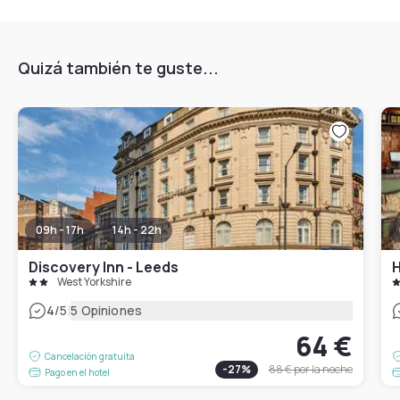
Quizá también te guste...
09h - 17h
14h - 22h
Discovery Inn - Leeds
H
West Yorkshire
|
4
/5
5 Opiniones
64 €
Cancelación gratuita
-
27
%
88 €
por la noche
Pago en el hotel