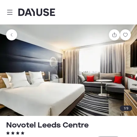
Dayuse
Comparti
Guar
1
/
9
Novotel Leeds Centre