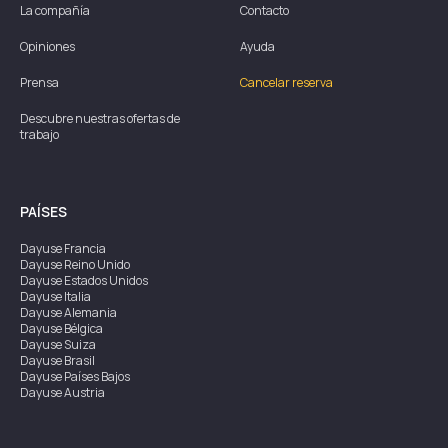
La compañía
Contacto
Opiniones
Ayuda
Prensa
Cancelar reserva
Descubre nuestras ofertas de
trabajo
PAÍSES
Dayuse
Francia
Dayuse
Reino Unido
Dayuse
Estados Unidos
Dayuse
Italia
Dayuse
Alemania
Dayuse
Bélgica
Dayuse
Suiza
Dayuse
Brasil
Dayuse
Países Bajos
Dayuse
Austria
Dayuse
Australia
Dayuse
Irlanda
Dayuse
Hong Kong