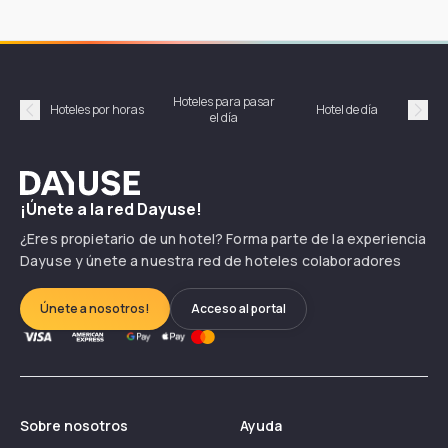
Hoteles para pasar
Habi
Hoteles por horas
Hotel de día
el día
hor
Précédent
Suiv
Dayuse
¡Únete a la red Dayuse!
¿Eres propietario de un hotel? Forma parte de la experiencia
Dayuse y únete a nuestra red de hoteles colaboradores
Únete a nosotros!
Acceso al portal
Sobre nosotros
Ayuda