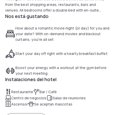
from the best shopping areas, restaurants, bars and
venues. All bedrooms offer a double bed with en-suite
Nos está gustando
bathroom, 55" TV's, laptop safe, mineral water and much
more. The Soap Factory Cocktail Bar and Kitchen offer
reasonably priced food & drinks in a relaxing atmosphere.
How about a romantic movie night (or day) for you and
Fitness Suite and limited chargeable car parking facilities
your date? With on-demand movies and blackout
on-site.
curtains, you're all set
Start your day off right with a hearty breakfast buffet
Boost your energy with a workout at the gym before
your next meeting
Instalaciones del hotel
Restaurante
Bar / Café
Centro de negocios
Salas de reuniones
Ascensor
Se aceptan mascotas