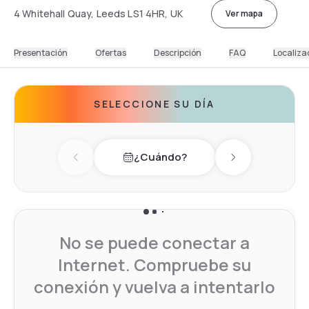
4 Whitehall Quay, Leeds LS1 4HR, UK
Ver mapa
Presentación
Ofertas
Descripción
FAQ
Localiza
SELECCIONE SU DÍA
¿Cuándo?
Previous day
Next day
No se puede conectar a
Internet. Compruebe su
conexión y vuelva a intentarlo