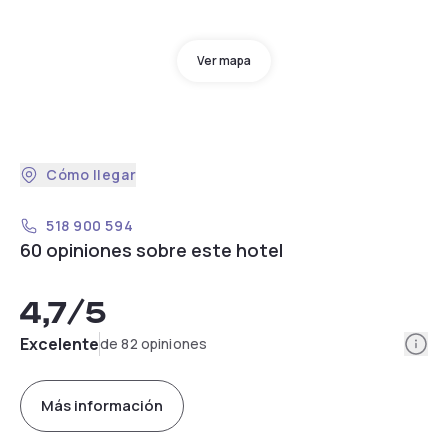
Ver mapa
Cómo llegar
518 900 594
60 opiniones sobre este hotel
4,7
/5
Info
Excelente
de 82 opiniones
Más información