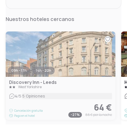
Nuestros hoteles cercanos
09h - 17h
14h - 22h
Discovery Inn - Leeds
H
West Yorkshire
|
4
/5
5 Opiniones
64 €
Cancelación gratuita
-
27
%
88 €
por la noche
Pago en el hotel