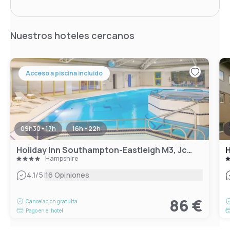
Nuestros hoteles cercanos
Acceso a piscina incluido
09h30 - 17h
16h - 22h
Holiday Inn Southampton-Eastleigh M3, Jct13
Hampshire
|
4.1
/5
16 Opiniones
86 €
Cancelación gratuita
Pago en el hotel