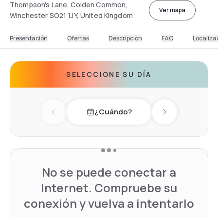
Thompson's Lane, Colden Common,
Ver mapa
Winchester SO21 1JY, United Kingdom
Presentación
Ofertas
Descripción
FAQ
Localiza
SELECCIONE SU DÍA
¿Cuándo?
Previous day
Next day
No se puede conectar a
Internet. Compruebe su
conexión y vuelva a intentarlo