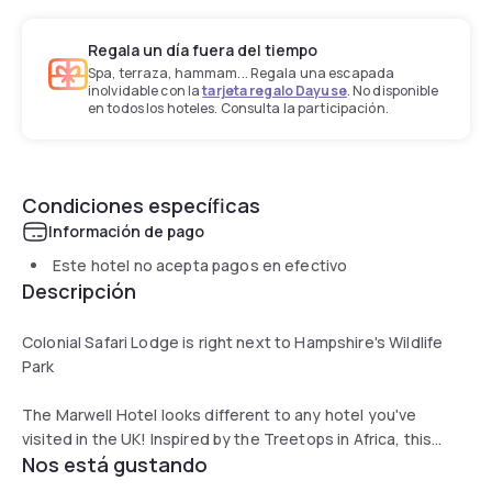
Regala un día fuera del tiempo
Spa, terraza, hammam... Regala una escapada
inolvidable con la
tarjeta regalo Dayuse
. No disponible
en todos los hoteles. Consulta la participación.
Condiciones específicas
Información de pago
Este hotel no acepta pagos en efectivo
Descripción
Colonial Safari Lodge is right next to Hampshire's Wildlife
Park
The Marwell Hotel looks different to any hotel you've
visited in the UK! Inspired by the Treetops in Africa, this
Nos está gustando
hotel offers a haven of peace in the woodlands.