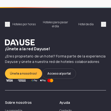
Hoteles para pasar
Habi
Hoteles por horas
Hotel de día
el día
hor
Précédent
Suiv
Dayuse
¡Únete a la red Dayuse!
¿Eres propietario de un hotel? Forma parte de la experiencia
Dayuse y únete a nuestra red de hoteles colaboradores
Únete a nosotros!
Acceso al portal
Sobre nosotros
Ayuda
La compañía
Contacto