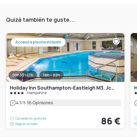
Quizá también te guste...
Acceso a piscina incluido
09h30 - 17h
16h - 22h
Holiday Inn Southampton-Eastleigh M3, Jct13
Hampshire
|
4.1
/5
16 Opiniones
86 €
Cancelación gratuita
Pago en el hotel