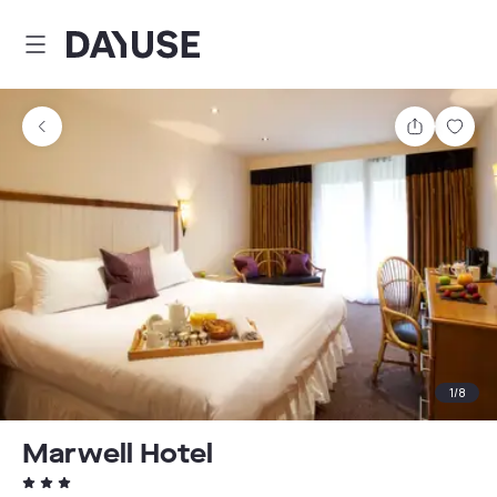
Dayuse
Comparti
Guar
1
/
8
Marwell Hotel