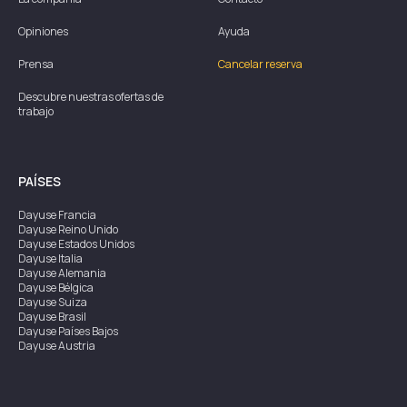
Opiniones
Ayuda
Prensa
Cancelar reserva
Descubre nuestras ofertas de
trabajo
PAÍSES
Dayuse
Francia
Dayuse
Reino Unido
Dayuse
Estados Unidos
Dayuse
Italia
Dayuse
Alemania
Dayuse
Bélgica
Dayuse
Suiza
Dayuse
Brasil
Dayuse
Países Bajos
Dayuse
Austria
Dayuse
Australia
Dayuse
Irlanda
Dayuse
Hong Kong
Dayuse
Canadá