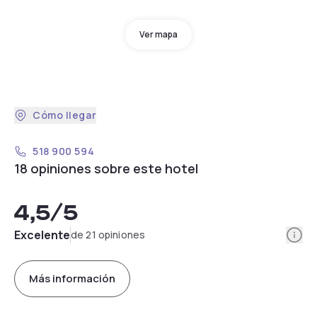
Ver mapa
Cómo llegar
518 900 594
18 opiniones sobre este hotel
4,5
/5
Info
Excelente
de 21 opiniones
Más información