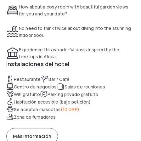
The 68 bedrooms, split into four different lodges
How about a cosy room with beautiful garden views
connected by open corridors, offer en-suite bathrooms
for you and your date?
with wireless internet connection and flat-screen TVs.
No need to think twice about diving into the stunning
Day Use guests will receive a 10% discount on food and can
indoor pool.
enjoy the Afternoon tea available for £12.50 per person.
Experience this wonderful oasis inspired by the
Additionally, you will receive complimentary access to the
treetops in Africa.
hotel leisure facilities (indoor heated swimming pool, sauna,
Instalaciones del hotel
spa pool and running machines).
Restaurante
Bar / Café
Centro de negocios
Salas de reuniones
Wifi gratuito
Parking privado gratuito
Habitación accesible (bajo petición)
Se aceptan mascotas
(
10 GBP
)
Zona de fumadores
Más información