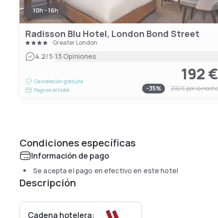
10h - 16h
Radisson Blu Hotel, London Bond Street
Greater London
|
4.2
/5
13 Opiniones
192 
Cancelación gratuita
-
35
%
292 €
por la noch
Pago en el hotel
Condiciones específicas
Información de pago
Se acepta el pago en efectivo en este hotel
Descripción
Cadena hotelera: