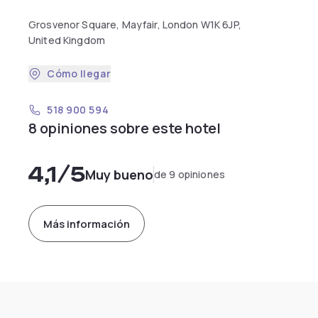
Grosvenor Square, Mayfair, London W1K 6JP,
United Kingdom
Cómo llegar
518 900 594
8 opiniones sobre este hotel
4,1
/5
Muy bueno
de 9 opiniones
Más información