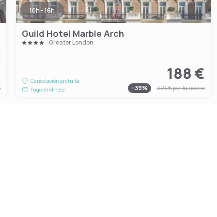
10h - 16h
Guild Hotel Marble Arch
Greater London
€
188 €
Cancelación gratuita
e
-
39
%
304 €
por la noche
Pago en el hotel