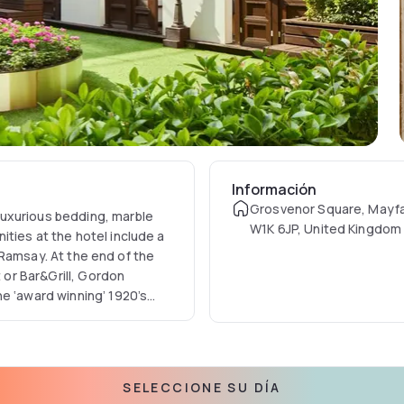
Información
Grosvenor Square, Mayfa
uxurious bedding, marble
W1K 6JP, United Kingdom
ties at the hotel include a
 end of the
t or Bar&Grill, Gordon
e ‘award winning’ 1920’s
tes from Oxford Street and
st End,
ust moments away.
SELECCIONE SU DÍA