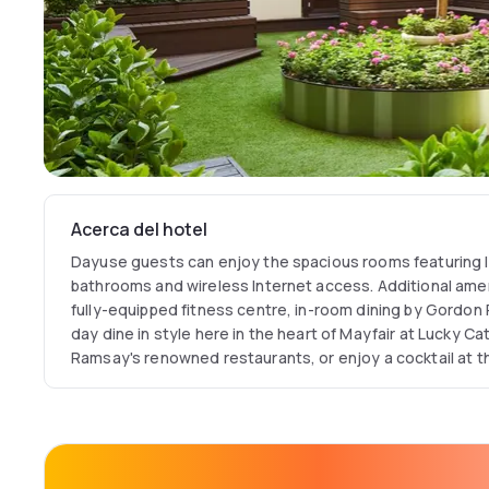
Acerca del hotel
Dayuse guests can enjoy the spacious rooms featuring l
bathrooms and wireless Internet access. Additional ameni
fully-equipped fitness centre, in-room dining by Gordon Ramsay. At the
day dine in style here in the heart of Mayfair at Lucky Ca
Ramsay's renowned restaurants, or enjoy a cocktail at th
speakeasy The Luggage Room Bar. And you'll be delighted with the location of the
hotel; beautifully situated in the heart of Mayfair, minu
Park Lane and a two minute walk to Selfridges and Hyde Park. The vibrant We
Buckingham Palace, and other popular attractions are j