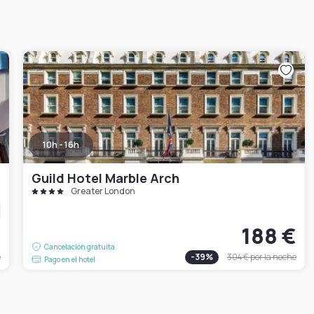
10h - 16h
Guild Hotel Marble Arch
Greater London
€
188 €
Cancelación gratuita
e
-
39
%
304 €
por la noche
Pago en el hotel