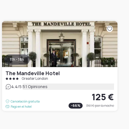
11h - 18h
The Mandeville Hotel
Greater London
|
4.4
/5
51 Opiniones
125 €
Cancelación gratuita
-
66
%
361 €
por la noche
Pago en el hotel