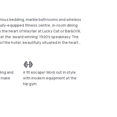
rious bedding, marble bathrooms and wireless
fully-equipped fitness centre, in-room dining
at the ‘award winning’ 1920’s speakeasy The
two minute walk to Selfridges and Hyde Park.
 attractions are just moments away.
ding and
A fit escape! Work out in style
l make
with modern equipment at the
hip gym