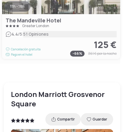
11h - 18h
The Mandeville Hotel
Greater London
|
4.4
/5
51 Opiniones
125 €
Cancelación gratuita
-
66
%
361 €
por la noche
Pago en el hotel
London Marriott Grosvenor
Square
Compartir
Guardar