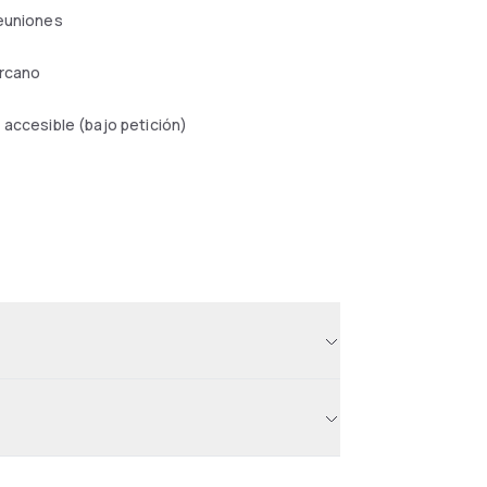
reuniones
ercano
 accesible (bajo petición)