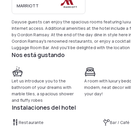
MARRIOTT
Dayuse guests can enjoy the spacious rooms featuring luxu
Internet access. Additional amenities at the hotel include a 
by Gordon Ramsay. At the end of the day dine in style here in the heart of Mayfair at Lucky Cat or Bar&Grill,
Gordon Ramsay's renowned restaurants, or enjoy a cocktail 
Luggage Room Bar. And you'll be delighted with the location of the hotel; beautifully situated in the heart
Nos está gustando
of Mayfair, minutes from Oxford Street and Park Lane and a 
The vibrant West End, Buckingham Palace, and other popular
Let us introduce you to the
A room with luxury bed
bathroom of your dreams with
modern, neat decor wil
marble tiles, a spacious shower
your day!
and fluffy robes
Instalaciones del hotel
Restaurante
Bar / Café