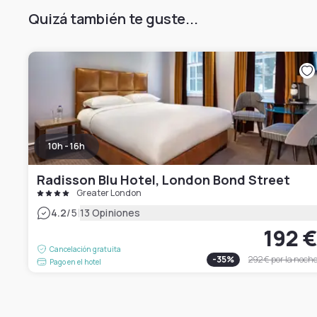
Quizá también te guste...
10h - 16h
Radisson Blu Hotel, London Bond Street
Greater London
|
4.2
/5
13 Opiniones
192 
Cancelación gratuita
-
35
%
292 €
por la noch
Pago en el hotel