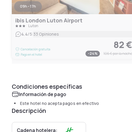
09h - 17h
ibis London Luton Airport
Luton
|
4.4
/5
33 Opiniones
82 
Cancelación gratuita
-
24
%
106 €
por la noch
Pago en el hotel
Condiciones específicas
Información de pago
Este hotel no acepta pagos en efectivo
Descripción
Cadena hotelera: