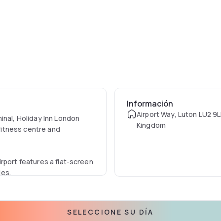
Información
Airport Way, Luton LU2 9L
inal, Holiday Inn London
Kingdom
 fitness centre and
rport features a flat-screen
ies.
SELECCIONE SU DÍA