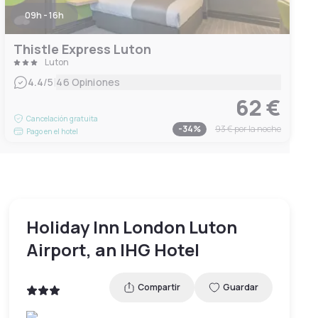
09h - 16h
Thistle Express Luton
Luton
|
4.4
/5
46 Opiniones
62 €
Cancelación gratuita
-
34
%
93 €
por la noche
Pago en el hotel
Holiday Inn London Luton
Airport, an IHG Hotel
Compartir
Guardar