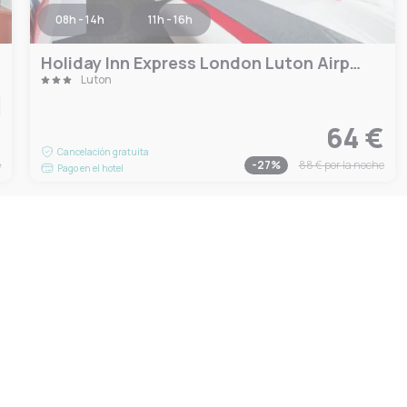
08h - 14h
11h - 16h
Holiday Inn Express London Luton Airport by IHG
Luton
€
64 €
Cancelación gratuita
e
-
27
%
88 €
por la noche
Pago en el hotel