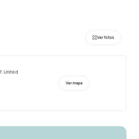
Ver fotos
F, United
Ver mapa