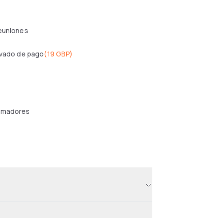
reuniones
ivado de pago
(
19 GBP
)
umadores