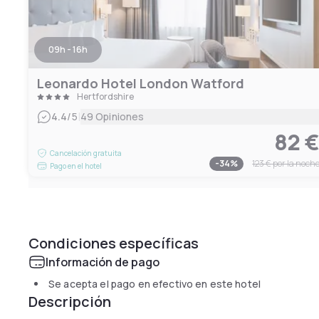
09h - 16h
Leonardo Hotel London Watford
Hertfordshire
|
4.4
/5
49 Opiniones
82 
Cancelación gratuita
-
34
%
123 €
por la noch
Pago en el hotel
Condiciones específicas
Información de pago
Se acepta el pago en efectivo en este hotel
Descripción