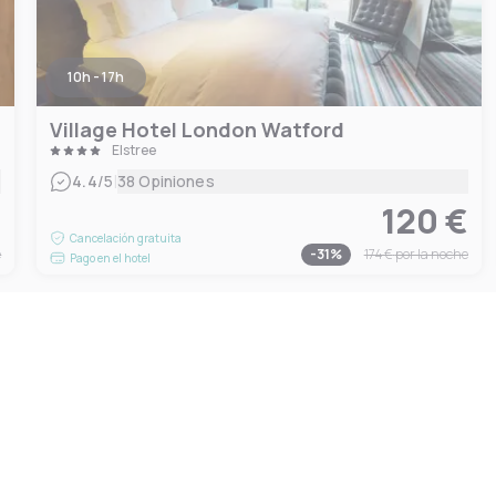
10h - 17h
Village Hotel London Watford
Elstree
|
4.4
/5
38 Opiniones
€
120 €
Cancelación gratuita
e
-
31
%
174 €
por la noche
Pago en el hotel