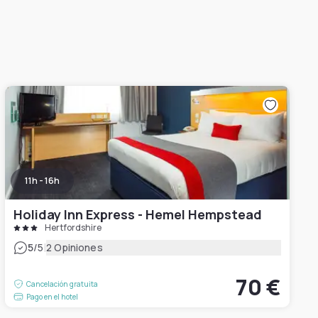
11h - 16h
Holiday Inn Express - Hemel Hempstead
Hertfordshire
|
5
/5
2 Opiniones
70 €
Cancelación gratuita
Pago en el hotel