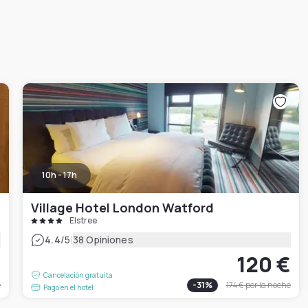
10h - 17h
Village Hotel London Watford
Elstree
|
4.4
/5
38 Opiniones
€
120 €
Cancelación gratuita
e
-
31
%
174 €
por la noche
Pago en el hotel