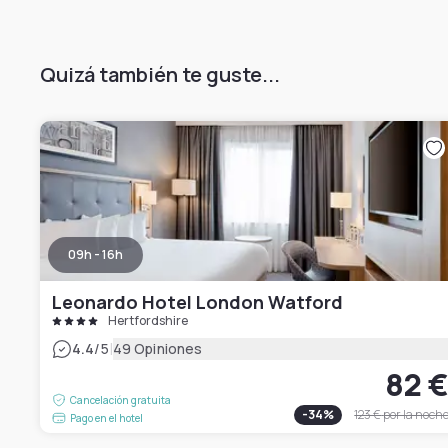
Quizá también te guste...
09h - 16h
Leonardo Hotel London Watford
Hertfordshire
|
4.4
/5
49 Opiniones
82 
Cancelación gratuita
-
34
%
123 €
por la noch
Pago en el hotel