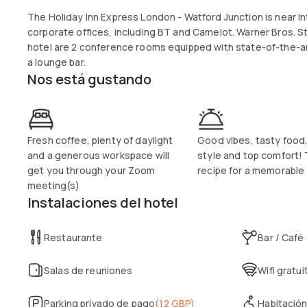
The Holiday Inn Express London - Watford Junction is near 
corporate offices, including BT and Camelot. Warner Bros. St
hotel are 2 conference rooms equipped with state-of-the-art 
a lounge bar.
Nos está gustando
Fresh coffee, plenty of daylight
Good vibes, tasty food
and a generous workspace will
style and top comfort!
get you through your Zoom
recipe for a memorable
meeting(s)
Instalaciones del hotel
Restaurante
Bar / Café
Salas de reuniones
Wifi gratui
Parking privado de pago
(
12 GBP
)
Habitación