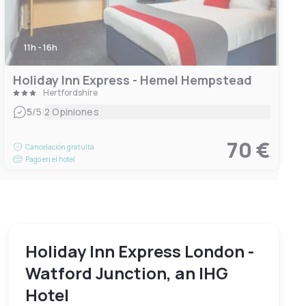
11h - 16h
Holiday Inn Express - Hemel Hempstead
Hertfordshire
|
5
/5
2 Opiniones
70 €
Cancelación gratuita
Pago en el hotel
Holiday Inn Express London -
Watford Junction, an IHG
Hotel