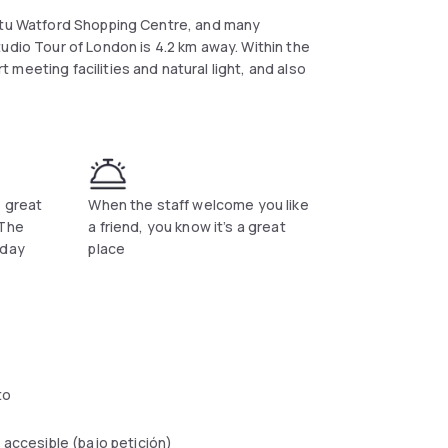
Intu Watford Shopping Centre, and many
udio Tour of London is 4.2 km away. Within the
meeting facilities and natural light, and also
, great
When the staff welcome you like
 The
a friend, you know it’s a great
 day
place
to
 accesible (bajo petición)