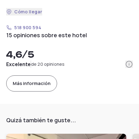
Cómo llegar
518 900 594
15 opiniones sobre este hotel
4,6
/5
Info
Excelente
de 20 opiniones
Más información
Quizá también te guste...