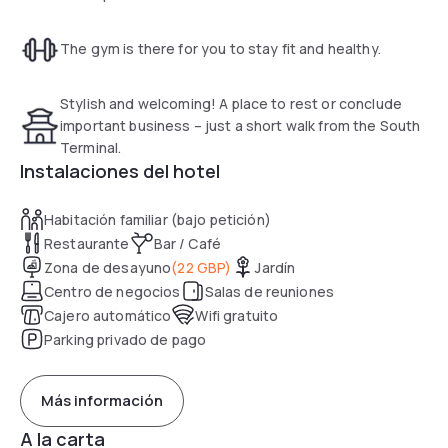
The gym is there for you to stay fit and healthy.
Stylish and welcoming! A place to rest or conclude
important business – just a short walk from the South
Terminal.
Instalaciones del hotel
Habitación familiar (bajo petición)
Restaurante
Bar / Café
Zona de desayuno
(
22 GBP
)
Jardín
Centro de negocios
Salas de reuniones
Cajero automático
Wifi gratuito
Parking privado de pago
Más información
A la carta