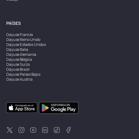
PAÍSES
Dayuse
Francia
Dayuse
Reino Unido
Dayuse
Estados Unidos
Dayuse
Italia
Dayuse
Alemania
Dayuse
Bélgica
Dayuse
Suiza
Dayuse
Brasil
Dayuse
Países Bajos
Dayuse
Austria
Dayuse
Australia
Dayuse
Irlanda
Dayuse
Hong Kong
Dayuse
Canadá
Dayuse
Singapur
Dayuse
Suecia
Dayuse
Tailandia
Dayuse
Portugal
Dayuse
Corea
Dayuse
Nueva Zelanda
Dayuse
Turquía