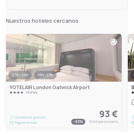
Nuestros hoteles cercanos
07h - 14h
10h - 17h
YOTELAIR London Gatwick Airport
S
Horley
93 €
Cancelación gratuita
-
53
%
199 €
por la noche
Pago en el hotel