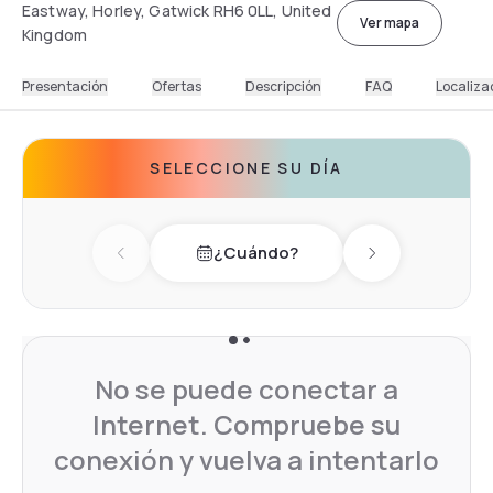
Eastway, Horley, Gatwick RH6 0LL, United
Ver mapa
Kingdom
Presentación
Ofertas
Descripción
FAQ
Localiza
SELECCIONE SU DÍA
¿Cuándo?
Previous day
Next day
No se puede conectar a
Internet. Compruebe su
conexión y vuelva a intentarlo