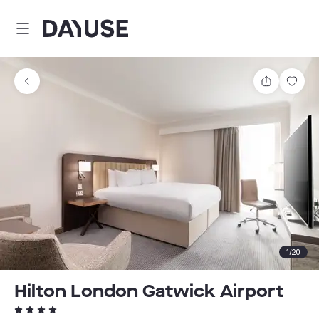
Dayuse
Comparti
Guar
1
/
20
Hilton London Gatwick Airport