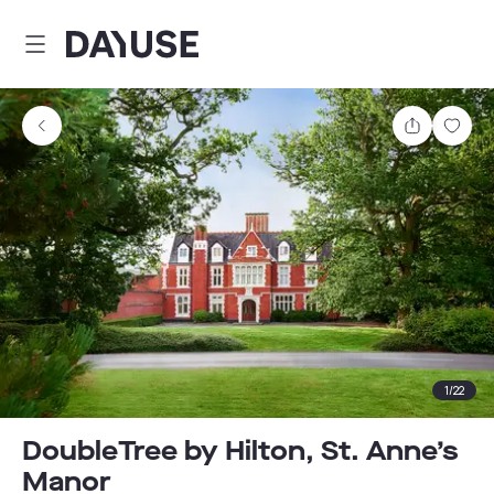
Dayuse
Comparti
Guar
1
/
22
DoubleTree by Hilton, St. Anne’s
Manor