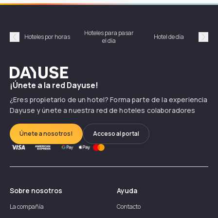
Hoteles para pasar
Habi
Hoteles por horas
Hotel de día
el día
hor
Précédent
Suiv
Dayuse
¡Únete a la red Dayuse!
¿Eres propietario de un hotel? Forma parte de la experiencia
Dayuse y únete a nuestra red de hoteles colaboradores
Únete a nosotros!
Acceso al portal
Sobre nosotros
Ayuda
La compañía
Contacto