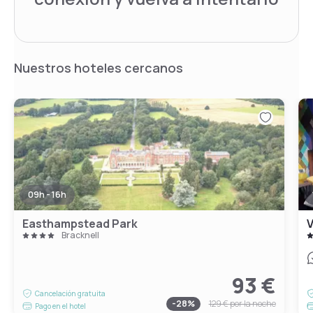
Nuestros hoteles cercanos
09h - 16h
Easthampstead Park
V
Bracknell
93 €
Cancelación gratuita
-
28
%
129 €
por la noche
Pago en el hotel