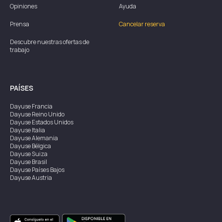
Opiniones
Ayuda
Prensa
Cancelar reserva
Descubre nuestras ofertas de
trabajo
PAÍSES
Dayuse
Francia
Dayuse
Reino Unido
Dayuse
Estados Unidos
Dayuse
Italia
Dayuse
Alemania
Dayuse
Bélgica
Dayuse
Suiza
Dayuse
Brasil
Dayuse
Países Bajos
Dayuse
Austria
Dayuse
Australia
Dayuse
Irlanda
Dayuse
Hong Kong
Dayuse
Canadá
Dayuse
Singapur