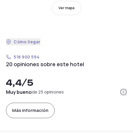
Ver mapa
Cómo llegar
518 900 594
20 opiniones sobre este hotel
4,4
/5
Info
Muy bueno
de 25 opiniones
Más información