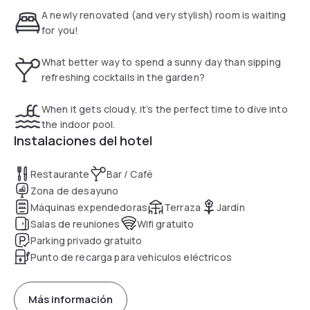
on-site parking and the traditional warm DoubleTree cookie
A newly renovated (and very stylish) room is waiting
welcome, the hotel stands out as a premier solution
for you!
combining logistical practicality with residential charm for a
productive day.
What better way to spend a sunny day than sipping
refreshing cocktails in the garden?
When it gets cloudy, it’s the perfect time to dive into
the indoor pool.
Instalaciones del hotel
Restaurante
Bar / Café
Zona de desayuno
Máquinas expendedoras
Terraza
Jardín
Salas de reuniones
Wifi gratuito
Parking privado gratuito
Punto de recarga para vehículos eléctricos
Más información