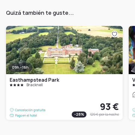
Quizá también te guste...
09h - 16h
Easthampstead Park
V
Bracknell
93 €
Cancelación gratuita
-
28
%
129 €
por la noche
Pago en el hotel