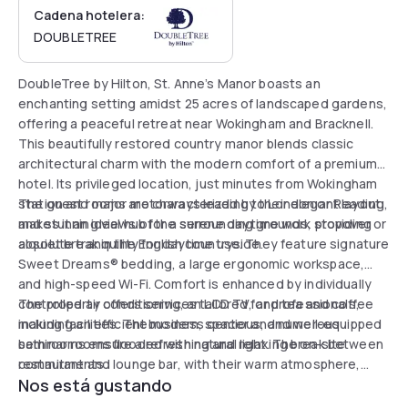
Cadena hotelera:
DOUBLETREE
DoubleTree by Hilton, St. Anne’s Manor boasts an
enchanting setting amidst 25 acres of landscaped gardens,
offering a peaceful retreat near Wokingham and Bracknell.
This beautifully restored country manor blends classic
architectural charm with the modern comfort of a premium
hotel. Its privileged location, just minutes from Wokingham
station and major motorways leading to London or Reading,
The guest rooms are characterized by their elegant layout
makes it an ideal hub for a serene daytime work stopover or
and stunning views of the surrounding grounds, providing
a quiet break in the English countryside.
absolute tranquility for daytime use. They feature signature
Sweet Dreams® bedding, a large ergonomic workspace,
and high-speed Wi-Fi. Comfort is enhanced by individually
controlled air conditioning, an LCD TV, and tea and coffee
The property offers services tailored for professionals,
making facilities. The modern, spacious, and well-equipped
including an efficient business center and numerous
bathrooms ensure a refreshing and relaxing break between
seminar rooms flooded with natural light. The on-site
commitments.
restaurant and lounge bar, with their warm atmosphere,
Nos está gustando
serve modern British cuisine—perfect for a business lunch
or a coffee break overlooking the park. With extensive free