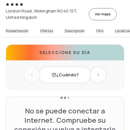
London Road, Wokingham RG40 1ST,
Ver mapa
United Kingdom
Presentación
Ofertas
Descripción
FAQ
Localiza
SELECCIONE SU DÍA
¿Cuándo?
Previous day
Next day
No se puede conectar a
Internet. Compruebe su
conexión y vuelva a intentarlo