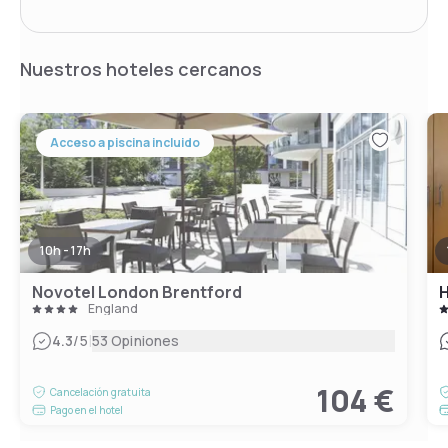
Nuestros hoteles cercanos
Acceso a piscina incluido
10h - 17h
Novotel London Brentford
H
England
|
4.3
/5
53 Opiniones
104 €
Cancelación gratuita
Pago en el hotel