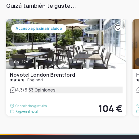
Quizá también te guste...
Acceso a piscina incluido
10h - 17h
Novotel London Brentford
H
England
|
4.3
/5
53 Opiniones
104 €
Cancelación gratuita
Pago en el hotel