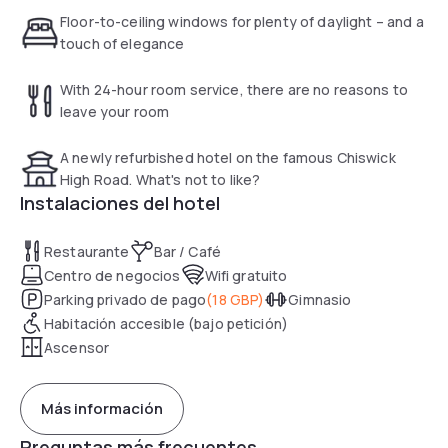
a small lounge area with a choice of magazines. Bathrooms
Floor-to-ceiling windows for plenty of daylight – and a
all have a bath with a shower or walk-in shower, toiletries
touch of elegance
and a turbo hairdryer.
With 24-hour room service, there are no reasons to
The hotel offers a wide range of dining options in the Grill
leave your room
Restaurant and in the Globe Bar.
A newly refurbished hotel on the famous Chiswick
Clayton Hotel Chiswick offers free Wi-Fi in rooms and in
High Road. What's not to like?
public areas, 24-hour room service and a fitness room with
Instalaciones del hotel
modern cardio equipment. The Thames path is 0.8 km away
and is popular for jogging and walking. Twickenham Stadium,
Restaurante
Bar / Café
the home of English rugby is 11-minutes drive away.
Centro de negocios
Wifi gratuito
Parking privado de pago
(
18 GBP
)
Gimnasio
Habitación accesible (bajo petición)
Ascensor
Más información
Preguntas más frecuentes