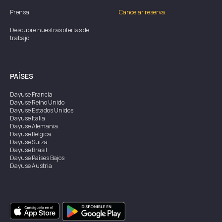
Prensa
Cancelar reserva
Descubre nuestras ofertas de
trabajo
PAÍSES
Dayuse
Francia
Dayuse
Reino Unido
Dayuse
Estados Unidos
Dayuse
Italia
Dayuse
Alemania
Dayuse
Bélgica
Dayuse
Suiza
Dayuse
Brasil
Dayuse
Países Bajos
Dayuse
Austria
Dayuse
Australia
Dayuse
Irlanda
Dayuse
Hong Kong
Dayuse
Canadá
Dayuse
Singapur
Dayuse
Suecia
Dayuse
Tailandia