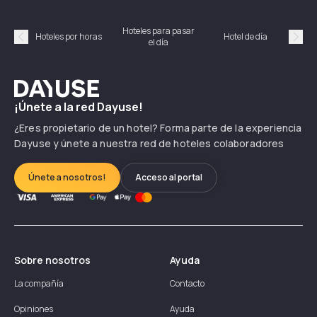
Hoteles para pasar
Habi
Hoteles por horas
Hotel de día
el día
hor
Précédent
Suiv
Dayuse
¡Únete a la red Dayuse!
¿Eres propietario de un hotel? Forma parte de la experiencia
Dayuse y únete a nuestra red de hoteles colaboradores
Únete a nosotros!
Acceso al portal
Sobre nosotros
Ayuda
La compañía
Contacto
Opiniones
Ayuda