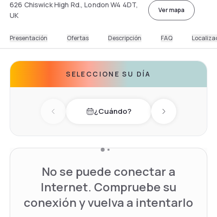
626 Chiswick High Rd., London W4 4DT,
Ver mapa
UK
Presentación
Ofertas
Descripción
FAQ
Localiza
SELECCIONE SU DÍA
¿Cuándo?
Previous day
Next day
No se puede conectar a
Internet. Compruebe su
conexión y vuelva a intentarlo