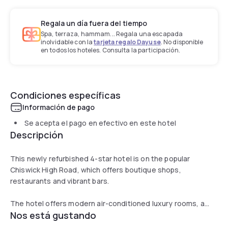
Regala un día fuera del tiempo
Spa, terraza, hammam... Regala una escapada
inolvidable con la
tarjeta regalo Dayuse
. No disponible
en todos los hoteles. Consulta la participación.
Condiciones específicas
Información de pago
Se acepta el pago en efectivo en este hotel
Descripción
This newly refurbished 4-star hotel is on the popular
Chiswick High Road, which offers boutique shops,
restaurants and vibrant bars.
The hotel offers modern air-conditioned luxury rooms, a
Nos está gustando
stylish bar and restaurant, meeting facilities and a gym.
Guest rooms include a flat-screen TV, work desk, safe and