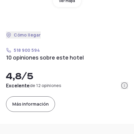
Ver mapa
Cómo llegar
518 900 594
10 opiniones sobre este hotel
4,8
/5
Info
Excelente
de 12 opiniones
Más información