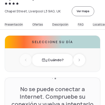
Chapel Street, Liverpool L3 9AG, UK
Ver mapa
Presentación
Ofertas
Descripción
FAQ
Localiza
SELECCIONE SU DÍA
¿Cuándo?
Previous day
Next day
No se puede conectar a
Internet. Compruebe su
conexión y vuelva a intentarlo