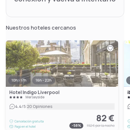
Nuestros hoteles cercanos
10h - 17h
16h - 22h
Hotel Indigo Liverpool
Merseyside
|
4.4
/5
20 Opiniones
82 €
Cancelación gratuita
-
58
%
192 €
por la noche
Pago en el hotel