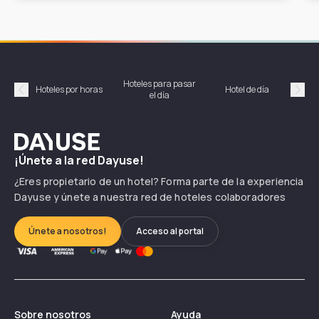
Hoteles para pasar
Habi
Hoteles por horas
Hotel de día
el día
hor
Précédent
Suiv
Dayuse
¡Únete a la red Dayuse!
¿Eres propietario de un hotel? Forma parte de la experiencia
Dayuse y únete a nuestra red de hoteles colaboradores
Únete a nosotros!
Acceso al portal
Sobre nosotros
Ayuda