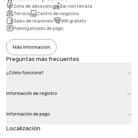
bebidas. Con estacionamiento privado y el aeropuerto de
Zona de desayuno
Bar con terraza
Liverpool John Lennon a solo 14 km, es una opción perfecta
Terraza
Centro de negocios
tanto para viajes de placer como de negocios.
Salas de reuniones
Wifi gratuito
Parking privado de pago
Más información
Preguntas más frecuentes
¿Cómo funciona?
Información de registro
Información de pago
Localización