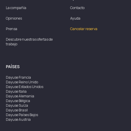
La compañía
Contacto
Opiniones
Ayuda
Prensa
Cancelar reserva
Descubre nuestras ofertas de
trabajo
PAÍSES
Dayuse
Francia
Dayuse
Reino Unido
Dayuse
Estados Unidos
Dayuse
Italia
Dayuse
Alemania
Dayuse
Bélgica
Dayuse
Suiza
Dayuse
Brasil
Dayuse
Países Bajos
Dayuse
Austria
Dayuse
Australia
Dayuse
Irlanda