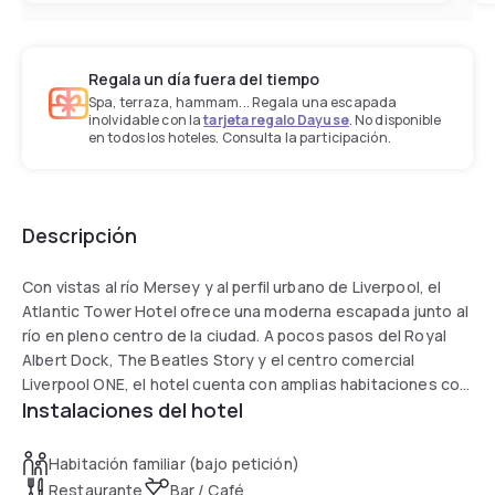
Regala un día fuera del tiempo
Spa, terraza, hammam... Regala una escapada
inolvidable con la
tarjeta regalo Dayuse
. No disponible
en todos los hoteles. Consulta la participación.
Descripción
Con vistas al río Mersey y al perfil urbano de Liverpool, el
Atlantic Tower Hotel ofrece una moderna escapada junto al
río en pleno centro de la ciudad. A pocos pasos del Royal
Albert Dock, The Beatles Story y el centro comercial
Liverpool ONE, el hotel cuenta con amplias habitaciones con
Instalaciones del hotel
aire acondicionado, TV de pantalla plana, refrigerador, caja
fuerte y baño privado, muchas con vistas espectaculares. El
restaurante Vista sirve cocina europea moderna con vistas
Habitación familiar (bajo petición)
al muelle, y la terraza es ideal para comidas ligeras o
Restaurante
Bar / Café