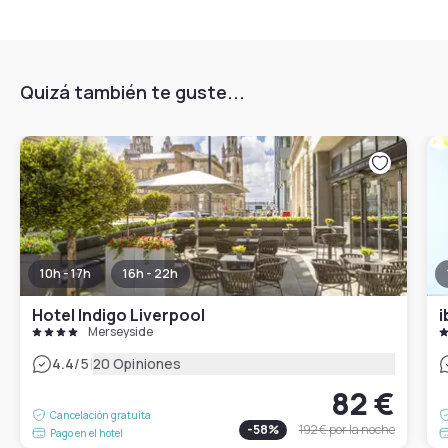
Quizá también te guste...
10h - 17h
16h - 22h
Hotel Indigo Liverpool
Merseyside
|
4.4
/5
20 Opiniones
82 €
Cancelación gratuita
-
58
%
192 €
por la noche
Pago en el hotel