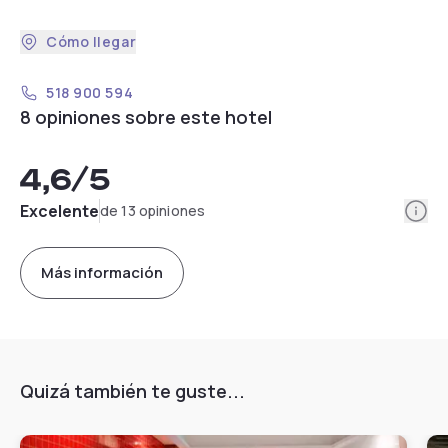
Cómo llegar
518 900 594
8 opiniones sobre este hotel
4,6
/5
Info
Excelente
de 13 opiniones
Más información
Quizá también te guste...