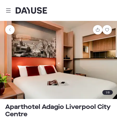
Dayuse
Comparti
Guar
1
/
8
Aparthotel Adagio Liverpool City
Centre