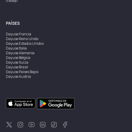
trabajo
PAÍSES
Dayuse
Francia
Dayuse
Reino Unido
Dayuse
Estados Unidos
Dayuse
Italia
Dayuse
Alemania
Dayuse
Bélgica
Dayuse
Suiza
Dayuse
Brasil
Dayuse
Países Bajos
Dayuse
Austria
Dayuse
Australia
Dayuse
Irlanda
Dayuse
Hong Kong
Dayuse
Canadá
Dayuse
Singapur
Dayuse
Suecia
Dayuse
Tailandia
Dayuse
Portugal
Dayuse
Corea
Dayuse
Nueva Zelanda
Dayuse
Turquía