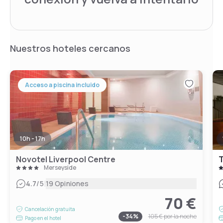
Nuestros hoteles cercanos
Acceso a piscina incluido
10h - 17h
Novotel Liverpool Centre
Merseyside
|
4.7
/5
19 Opiniones
70 €
Cancelación gratuita
-
34
%
105 €
por la noche
Pago en el hotel