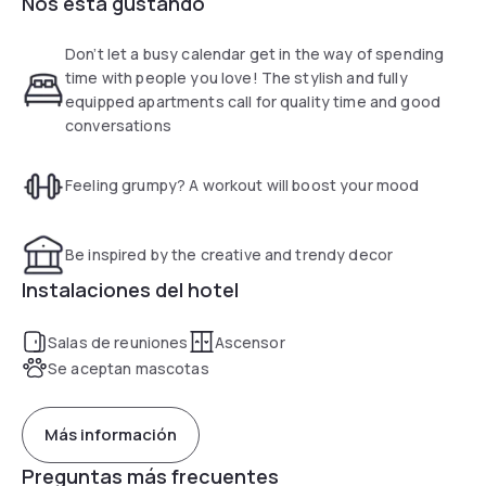
Nos está gustando
and two meeting rooms and offers a full range of services
such as free Wi-Fi access and a flat 24h/24 reception.
Don’t let a busy calendar get in the way of spending
time with people you love! The stylish and fully
equipped apartments call for quality time and good
conversations
Feeling grumpy? A workout will boost your mood
Be inspired by the creative and trendy decor
Instalaciones del hotel
Salas de reuniones
Ascensor
Se aceptan mascotas
Más información
Preguntas más frecuentes