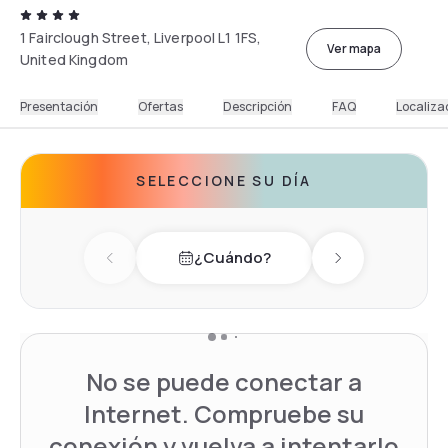
1 Fairclough Street, Liverpool L1 1FS,
Ver mapa
United Kingdom
Presentación
Ofertas
Descripción
FAQ
Localiza
SELECCIONE SU DÍA
¿Cuándo?
Previous day
Next day
No se puede conectar a
Internet. Compruebe su
conexión y vuelva a intentarlo