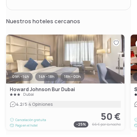
Nuestros hoteles cercanos
09h - 14h
14h - 18h
18h - 00h
Howard Johnson Bur Dubai
S
Dubai
|
4.2
/5
4 Opiniones
50 €
Cancelación gratuita
-
25
%
66 €
por la noche
Pago en el hotel