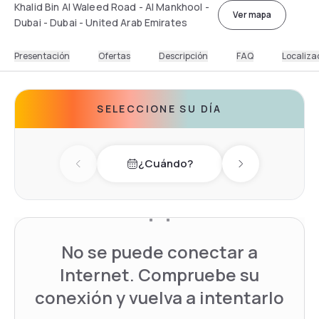
Khalid Bin Al Waleed Road - Al Mankhool -
Ver mapa
Dubai - Dubai - United Arab Emirates
Presentación
Ofertas
Descripción
FAQ
Localiza
SELECCIONE SU DÍA
¿Cuándo?
Previous day
Next day
No se puede conectar a
Internet. Compruebe su
conexión y vuelva a intentarlo