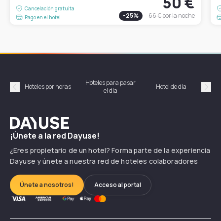
50 €
Cancelación gratuita
-
25
%
66 €
por la noche
Pago en el hotel
Hoteles para pasar
Habi
Hoteles por horas
Hotel de día
el día
hor
Précédent
Suiv
Dayuse
¡Únete a la red Dayuse!
¿Eres propietario de un hotel? Forma parte de la experiencia
Dayuse y únete a nuestra red de hoteles colaboradores
Únete a nosotros!
Acceso al portal