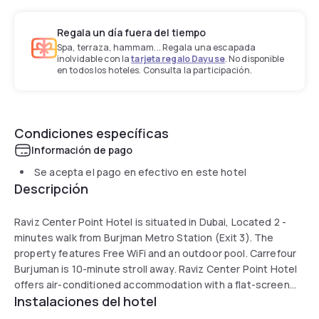
Regala un día fuera del tiempo
Spa, terraza, hammam... Regala una escapada
inolvidable con la
tarjeta regalo Dayuse
. No disponible
en todos los hoteles. Consulta la participación.
Condiciones específicas
Información de pago
Se acepta el pago en efectivo en este hotel
Descripción
Raviz Center Point Hotel is situated in Dubai, Located 2 -
minutes walk from Burjman Metro Station (Exit 3). The
property features Free WiFi and an outdoor pool. Carrefour
Burjuman is 10-minute stroll away. Raviz Center Point Hotel
offers air-conditioned accommodation with a flat-screen
Instalaciones del hotel
TV, a safety deposit box and a desk. Tea and coffee making
facilities and a minibar are also available. The private