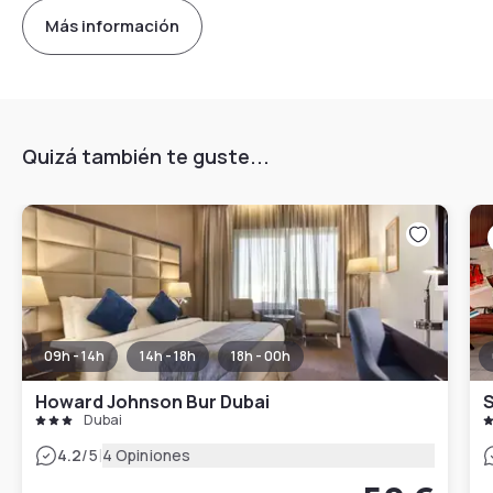
Más información
Quizá también te guste...
09h - 14h
14h - 18h
18h - 00h
Howard Johnson Bur Dubai
S
Dubai
|
4.2
/5
4 Opiniones