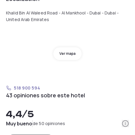
Khalid Bin Al Waleed Road - Al Mankhool - Dubai - Dubai -
United Arab Emirates
Ver mapa
518 900 594
43 opiniones sobre este hotel
4,4
/5
Info
Muy bueno
de 50 opiniones