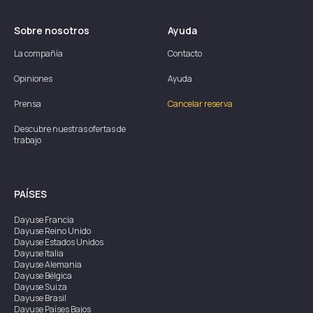
Sobre nosotros
Ayuda
La compañía
Contacto
Opiniones
Ayuda
Prensa
Cancelar reserva
Descubre nuestras ofertas de
trabajo
PAÍSES
Dayuse
Francia
Dayuse
Reino Unido
Dayuse
Estados Unidos
Dayuse
Italia
Dayuse
Alemania
Dayuse
Bélgica
Dayuse
Suiza
Dayuse
Brasil
Dayuse
Países Bajos