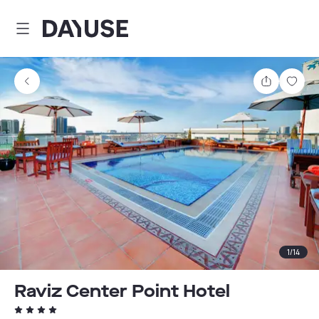
Dayuse
Comparti
Guar
1
/
14
Raviz Center Point Hotel