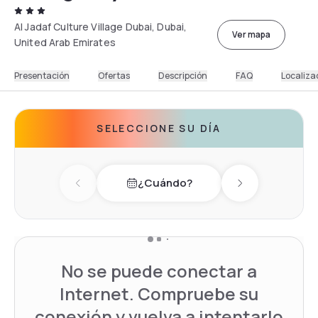
Al Jadaf Culture Village Dubai, Dubai,
Ver mapa
United Arab Emirates
Presentación
Ofertas
Descripción
FAQ
Localiza
SELECCIONE SU DÍA
¿Cuándo?
Previous day
Next day
No se puede conectar a
Internet. Compruebe su
conexión y vuelva a intentarlo