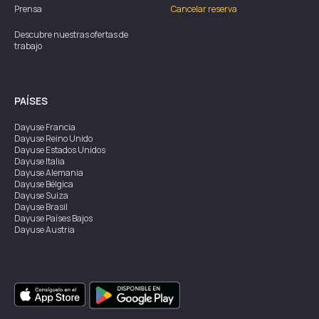
Prensa
Cancelar reserva
Descubre nuestras ofertas de
trabajo
PAÍSES
Dayuse
Francia
Dayuse
Reino Unido
Dayuse
Estados Unidos
Dayuse
Italia
Dayuse
Alemania
Dayuse
Bélgica
Dayuse
Suiza
Dayuse
Brasil
Dayuse
Países Bajos
Dayuse
Austria
Dayuse
Australia
Dayuse
Irlanda
Dayuse
Hong Kong
Dayuse
Canadá
Dayuse
Singapur
Dayuse
Suecia
Dayuse
Tailandia