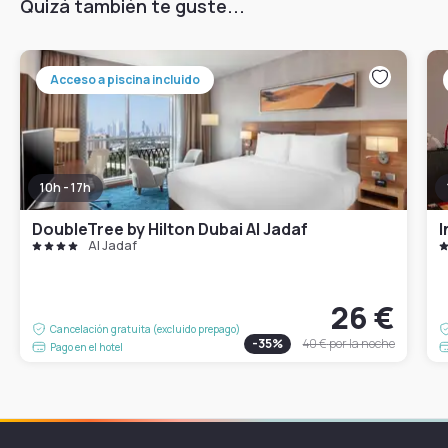
Quizá también te guste...
Acceso a piscina incluido
10h - 17h
DoubleTree by Hilton Dubai Al Jadaf
I
Al Jadaf
26 €
Cancelación gratuita (excluido prepago)
-
35
%
40 €
por la noche
Pago en el hotel