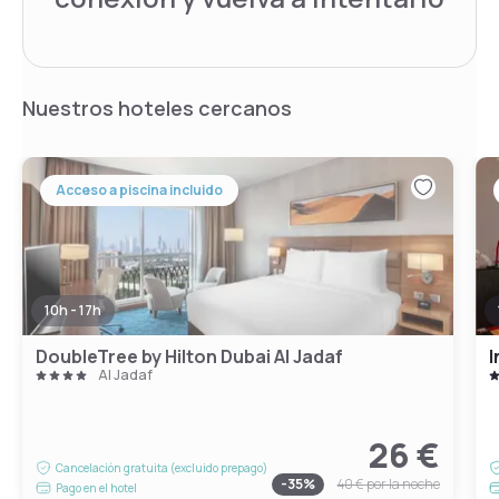
Nuestros hoteles cercanos
Acceso a piscina incluido
10h - 17h
DoubleTree by Hilton Dubai Al Jadaf
I
Al Jadaf
26 €
Cancelación gratuita (excluido prepago)
-
35
%
40 €
por la noche
Pago en el hotel