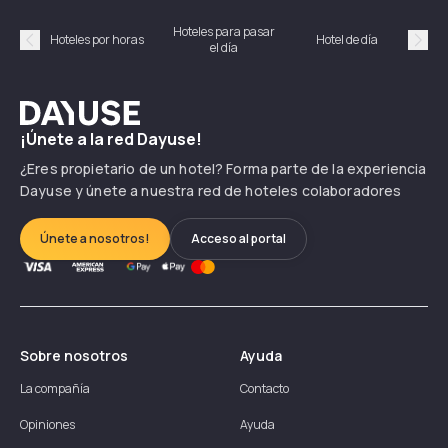
Hoteles para pasar
Habi
Hoteles por horas
Hotel de día
el día
hor
Précédent
Suiv
Dayuse
¡Únete a la red Dayuse!
¿Eres propietario de un hotel? Forma parte de la experiencia
Dayuse y únete a nuestra red de hoteles colaboradores
Únete a nosotros!
Acceso al portal
Sobre nosotros
Ayuda
La compañía
Contacto
Opiniones
Ayuda