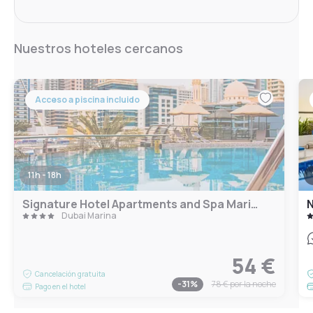
Nuestros hoteles cercanos
Acceso a piscina incluido
11h - 18h
Signature Hotel Apartments and Spa Marina
N
Dubai Marina
54 €
Cancelación gratuita
-
31
%
78 €
por la noche
Pago en el hotel