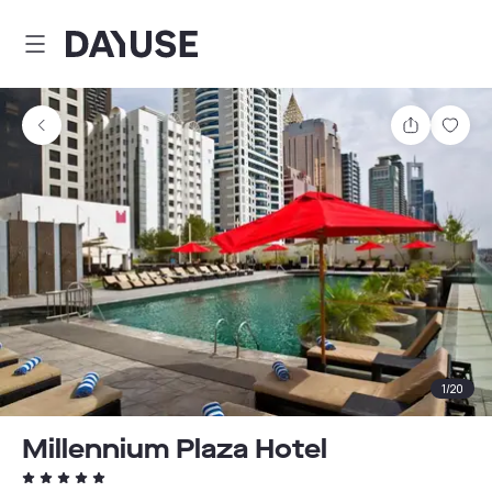
Dayuse
Comparti
Guar
1
/
20
Millennium Plaza Hotel