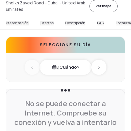
Sheikh Zayed Road - Dubai - United Arab
Ver mapa
Emirates
Presentación
Ofertas
Descripción
FAQ
Localiza
SELECCIONE SU DÍA
¿Cuándo?
Previous day
Next day
No se puede conectar a
Internet. Compruebe su
conexión y vuelva a intentarlo