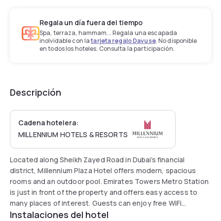
Regala un día fuera del tiempo
Spa, terraza, hammam... Regala una escapada
inolvidable con la
tarjeta regalo Dayuse
. No disponible
en todos los hoteles. Consulta la participación.
Descripción
Cadena hotelera:
MILLENNIUM HOTELS & RESORTS
Located along Sheikh Zayed Road in Dubai’s financial
district, Millennium Plaza Hotel offers modern, spacious
rooms and an outdoor pool. Emirates Towers Metro Station
is just in front of the property and offers easy access to
many places of interest. Guests can enjoy free WiFi
Instalaciones del hotel
throughout the hotel.