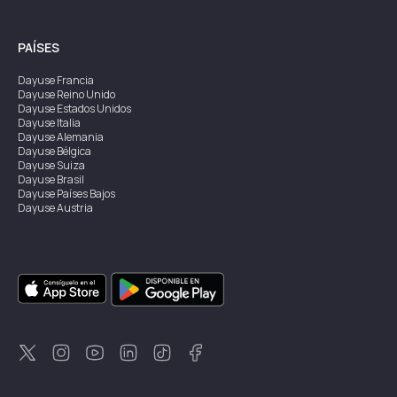
PAÍSES
Dayuse
Francia
Dayuse
Reino Unido
Dayuse
Estados Unidos
Dayuse
Italia
Dayuse
Alemania
Dayuse
Bélgica
Dayuse
Suiza
Dayuse
Brasil
Dayuse
Países Bajos
Dayuse
Austria
Dayuse
Australia
Dayuse
Irlanda
Dayuse
Hong Kong
Dayuse
Canadá
Dayuse
Singapur
Dayuse
Suecia
Dayuse
Tailandia
Dayuse
Portugal
Dayuse
Corea
Dayuse
Nueva Zelanda
Dayuse
Turquía